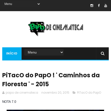
INÍCIO
PiTacO do PapO ! ' Caminhos da
Floresta ' - 2015
papo de cinemateca
novembro 20, 2015
PiTacO do PapO
NOTA 7.0