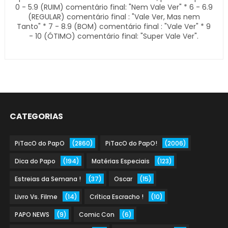
0 - 5.9 (RUIM) comentário final: "Nem Vale Ver" * 6 - 6.9
(REGULAR) comentário final : "Vale Ver, Mas nem
Tanto" * 7 - 8.9 (BOM) comentário final : "Vale Ver" * 9
- 10 (ÓTIMO) comentário final: "Super Vale Ver".
CATEGORIAS
PiTacO do PapO
(2860)
PiTacO do PapO!
(2006)
Dica do Papo
(194)
Matérias Especiais
(123)
Estreias da Semana !
(37)
Oscar
(15)
Livro Vs. Filme
(14)
Crítica Escracho !
(10)
PAPO NEWS
(9)
Comic Con
(6)