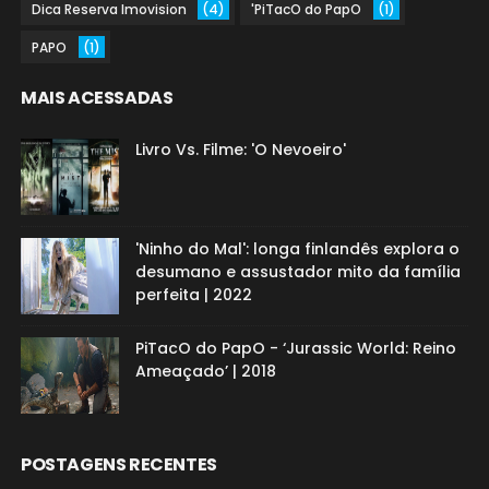
Dica Reserva Imovision
(4)
'PiTacO do PapO
(1)
PAPO
(1)
MAIS ACESSADAS
Livro Vs. Filme: 'O Nevoeiro'
'Ninho do Mal': longa finlandês explora o
desumano e assustador mito da família
perfeita | 2022
PiTacO do PapO - ‘Jurassic World: Reino
Ameaçado’ | 2018
POSTAGENS RECENTES