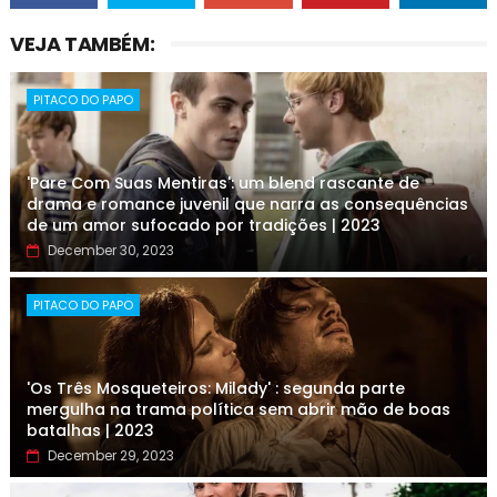
VEJA TAMBÉM:
PITACO DO PAPO
'Pare Com Suas Mentiras': um blend rascante de
drama e romance juvenil que narra as consequências
de um amor sufocado por tradições | 2023
December 30, 2023
PITACO DO PAPO
'Os Três Mosqueteiros: Milady' : segunda parte
mergulha na trama política sem abrir mão de boas
batalhas | 2023
December 29, 2023