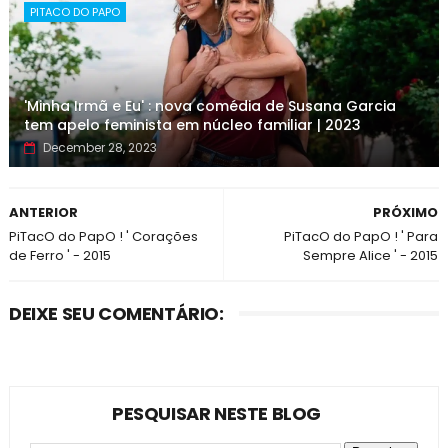
PITACO DO PAPO
'Minha Irmã e Eu' : nova comédia de Susana Garcia
tem apelo feminista em núcleo familiar | 2023
December 28, 2023
ANTERIOR
PRÓXIMO
PiTacO do PapO ! ' Corações
PiTacO do PapO ! ' Para
de Ferro ' - 2015
Sempre Alice ' - 2015
DEIXE SEU COMENTÁRIO:
PESQUISAR NESTE BLOG