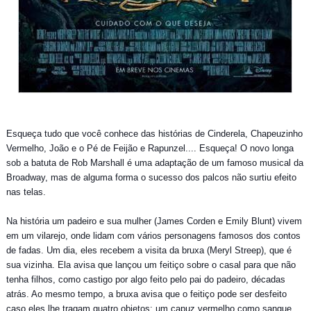
Esqueça tudo que você conhece das histórias de Cinderela, Chapeuzinho
Vermelho, João e o Pé de Feijão e Rapunzel.... Esqueça! O novo longa
sob a batuta de Rob Marshall é uma adaptação de um famoso musical da
Broadway, mas de alguma forma o sucesso dos palcos não surtiu efeito
nas telas.
Na história um padeiro e sua mulher (James Corden e Emily Blunt) vivem
em um vilarejo, onde lidam com vários personagens famosos dos contos
de fadas. Um dia, eles recebem a visita da bruxa (Meryl Streep), que é
sua vizinha. Ela avisa que lançou um feitiço sobre o casal para que não
tenha filhos, como castigo por algo feito pelo pai do padeiro, décadas
atrás. Ao mesmo tempo, a bruxa avisa que o feitiço pode ser desfeito
caso eles lhe tragam quatro objetos: um capuz vermelho como sangue,