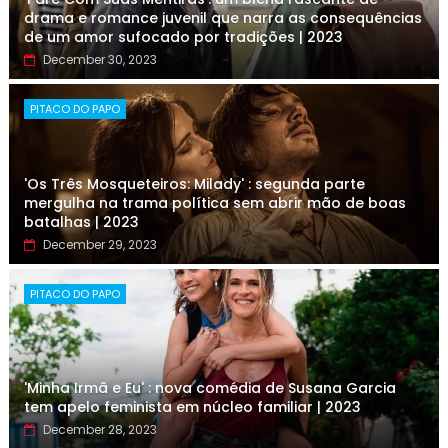
drama e romance juvenil que narra as consequências
de um amor sufocado por tradições | 2023
December 30, 2023
PITACO DO PAPO
'Os Três Mosqueteiros: Milady' : segunda parte
mergulha na trama política sem abrir mão de boas
batalhas | 2023
December 29, 2023
PITACO DO PAPO
'Minha Irmã e Eu' : nova comédia de Susana Garcia
tem apelo feminista em núcleo familiar | 2023
December 28, 2023