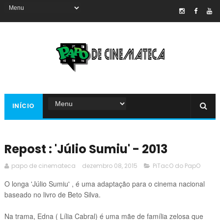
INÍCIO
Repost : 'Júlio Sumiu' - 2013
papo de cinemateca
dezembro 08, 2015
PiTacO do PapO
O longa 'Júlio Sumiu' , é uma adaptação para o cinema nacional
baseado no livro de Beto Silva.
Na trama, Edna ( Lília Cabral) é uma mãe de família zelosa que