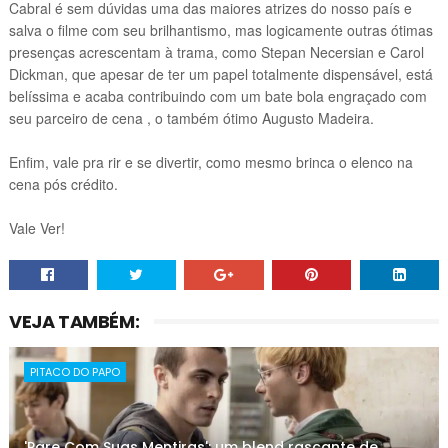
Cabral é sem dúvidas uma das maiores atrizes do nosso país e
salva o filme com seu brilhantismo, mas logicamente outras ótimas
presenças acrescentam à trama, como Stepan Necersian e Carol
Dickman, que apesar de ter um papel totalmente dispensável, está
belíssima e acaba contribuindo com um bate bola engraçado com
seu parceiro de cena , o também ótimo Augusto Madeira.
Enfim, vale pra rir e se divertir, como mesmo brinca o elenco na
cena pós crédito.
Vale Ver!
VEJA TAMBÉM:
PITACO DO PAPO
'Pare Com Suas Mentiras': um blend rascante de