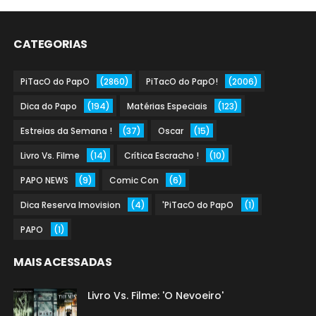
CATEGORIAS
PiTacO do PapO
(2860)
PiTacO do PapO!
(2006)
Dica do Papo
(194)
Matérias Especiais
(123)
Estreias da Semana !
(37)
Oscar
(15)
Livro Vs. Filme
(14)
Crítica Escracho !
(10)
PAPO NEWS
(9)
Comic Con
(6)
Dica Reserva Imovision
(4)
'PiTacO do PapO
(1)
PAPO
(1)
MAIS ACESSADAS
Livro Vs. Filme: 'O Nevoeiro'