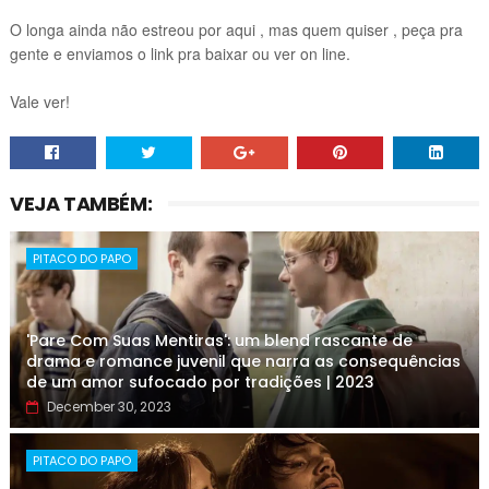
O longa ainda não estreou por aqui , mas quem quiser , peça pra
gente e enviamos o link pra baixar ou ver on line.
Vale ver!
VEJA TAMBÉM:
PITACO DO PAPO
'Pare Com Suas Mentiras': um blend rascante de
drama e romance juvenil que narra as consequências
de um amor sufocado por tradições | 2023
December 30, 2023
PITACO DO PAPO