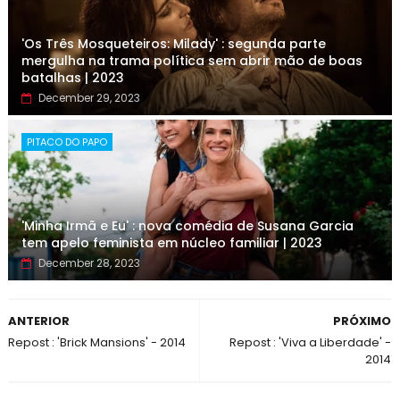
'Os Três Mosqueteiros: Milady' : segunda parte
mergulha na trama política sem abrir mão de boas
batalhas | 2023
December 29, 2023
PITACO DO PAPO
'Minha Irmã e Eu' : nova comédia de Susana Garcia
tem apelo feminista em núcleo familiar | 2023
December 28, 2023
ANTERIOR
PRÓXIMO
Repost : 'Brick Mansions' - 2014
Repost : 'Viva a Liberdade' -
2014