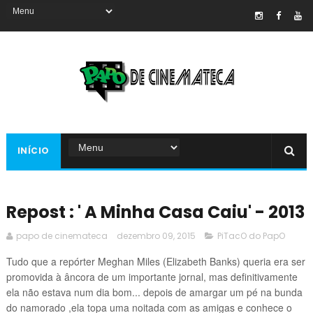
INÍCIO
Repost : ' A Minha Casa Caiu' - 2013
papo de cinemateca
dezembro 09, 2015
PiTacO do PapO
Tudo que a repórter Meghan Miles (Elizabeth Banks) queria era ser
promovida à âncora de um importante jornal, mas definitivamente
ela não estava num dia bom... depois de amargar um pé na bunda
do namorado ,ela topa uma noitada com as amigas e conhece o