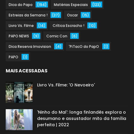
Dica do Papo
(194)
Matérias Especiais
(123)
Estreias da Semana !
(37)
Oscar
(15)
Livro Vs. Filme
(14)
Crítica Escracho !
(10)
PAPO NEWS
(9)
Comic Con
(6)
Dica Reserva Imovision
(4)
'PiTacO do PapO
(1)
PAPO
(1)
MAIS ACESSADAS
Livro Vs. Filme: 'O Nevoeiro'
'Ninho do Mal': longa finlandês explora o
desumano e assustador mito da família
perfeita | 2022