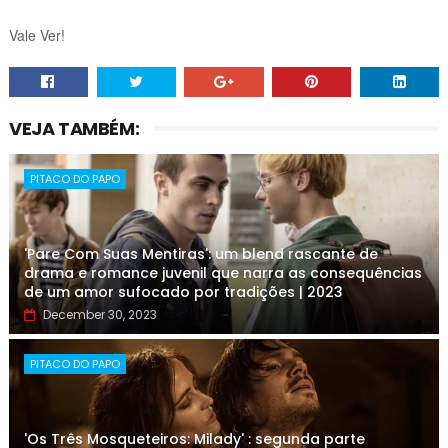
Vale Ver!
VEJA TAMBÉM:
PITACO DO PAPO
'Pare Com Suas Mentiras': um blend rascante de
drama e romance juvenil que narra as consequências
de um amor sufocado por tradições | 2023
December 30, 2023
PITACO DO PAPO
'Os Três Mosqueteiros: Milady' : segunda parte