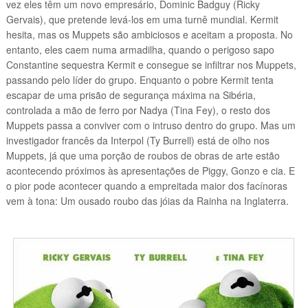
vez eles têm um novo empresário, Dominic Badguy (Ricky
Gervais), que pretende levá-los em uma turnê mundial. Kermit
hesita, mas os Muppets são ambiciosos e aceitam a proposta. No
entanto, eles caem numa armadilha, quando o perigoso sapo
Constantine sequestr
a Kermit e consegue se infiltrar nos Muppets,
passando pelo líder do grupo. Enquanto o pobre Kermit tenta
escapar de uma prisão de segurança máxima na Sibéria,
controlada a mão de ferro por Nadya (Tina Fey), o resto dos
Muppets passa a conviver com o intruso dentro do grupo. Mas um
investigador francês da Interpol (Ty Burrell) está de olho nos
Muppets, já que uma porção de roubos de obras de arte estão
acontecendo próximos às apresentações de Piggy, Gonzo e cia. E
o pior pode acontecer quando a empreitada maior dos facínoras
vem à tona: Um ousado roubo das jóias da Rainha na Inglaterra.