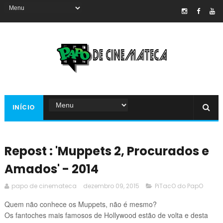
INÍCIO
Repost : 'Muppets 2, Procurados e
Amados' - 2014
papo de cinemateca
dezembro 09, 2015
PiTacO do PapO
Quem não conhece os Muppets, não é mesmo?
Os fantoches mais famosos de Hollywood estão de volta e desta