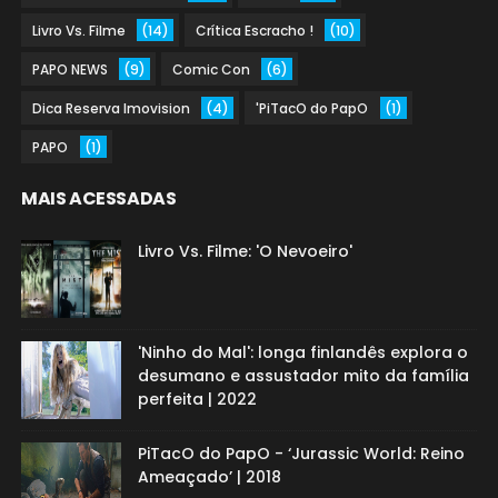
Livro Vs. Filme
(14)
Crítica Escracho !
(10)
PAPO NEWS
(9)
Comic Con
(6)
Dica Reserva Imovision
(4)
'PiTacO do PapO
(1)
PAPO
(1)
MAIS ACESSADAS
Livro Vs. Filme: 'O Nevoeiro'
'Ninho do Mal': longa finlandês explora o
desumano e assustador mito da família
perfeita | 2022
PiTacO do PapO - ‘Jurassic World: Reino
Ameaçado’ | 2018