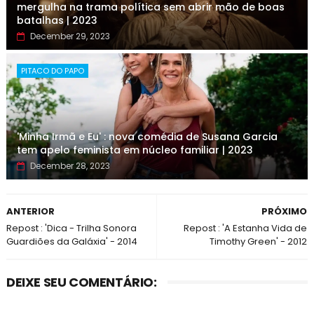
mergulha na trama política sem abrir mão de boas
batalhas | 2023
December 29, 2023
PITACO DO PAPO
'Minha Irmã e Eu' : nova comédia de Susana Garcia
tem apelo feminista em núcleo familiar | 2023
December 28, 2023
ANTERIOR
PRÓXIMO
Repost : 'Dica - Trilha Sonora
Repost : 'A Estanha Vida de
Guardiões da Galáxia' - 2014
Timothy Green' - 2012
DEIXE SEU COMENTÁRIO: