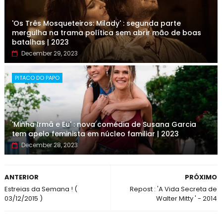
'Os Três Mosqueteiros: Milady' : segunda parte
mergulha na trama política sem abrir mão de boas
batalhas | 2023
December 29, 2023
PITACO DO PAPO
'Minha Irmã e Eu' : nova comédia de Susana Garcia
tem apelo feminista em núcleo familiar | 2023
December 28, 2023
ANTERIOR
PRÓXIMO
Estreias da Semana ! (
Repost : 'A Vida Secreta de
03/12/2015 )
Walter Mitty ' - 2014