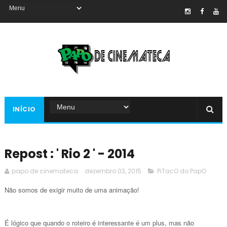
INÍCIO
Repost : ' Rio 2 ' - 2014
papo de cinemateca
dezembro 03, 2015
PiTacO do PapO
Não somos de exigir muito de uma animação!
É lógico que quando o roteiro é interessante é um plus, mas não