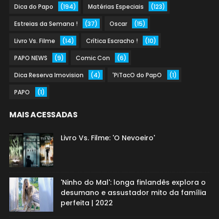
Dica do Papo
(194)
Matérias Especiais
(123)
Estreias da Semana !
(37)
Oscar
(15)
Livro Vs. Filme
(14)
Crítica Escracho !
(10)
PAPO NEWS
(9)
Comic Con
(6)
Dica Reserva Imovision
(4)
'PiTacO do PapO
(1)
PAPO
(1)
MAIS ACESSADAS
Livro Vs. Filme: 'O Nevoeiro'
'Ninho do Mal': longa finlandês explora o
desumano e assustador mito da família
perfeita | 2022