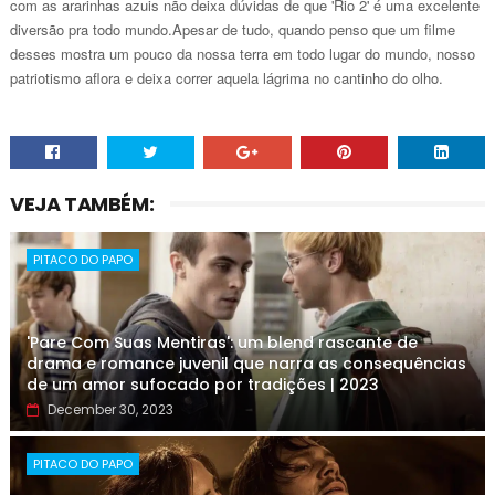
com as ararinhas azuis não deixa dúvidas de que 'Rio 2' é uma excelente
diversão pra todo mundo.Apesar de tudo, quando penso que um filme
desses mostra um pouco da nossa terra em todo lugar do mundo, nosso
patriotismo aflora e deixa correr aquela lágrima no cantinho do olho.
VEJA TAMBÉM:
PITACO DO PAPO
'Pare Com Suas Mentiras': um blend rascante de
drama e romance juvenil que narra as consequências
de um amor sufocado por tradições | 2023
December 30, 2023
PITACO DO PAPO