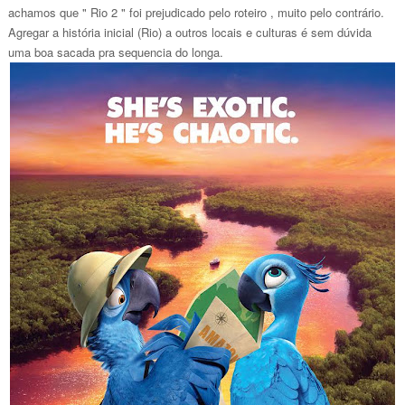
achamos que " Rio 2 " foi prejudicado pelo roteiro , muito pelo contrário.
Agregar a história inicial (Rio) a outros locais e culturas é sem dúvida
uma boa sacada pra sequencia do longa.