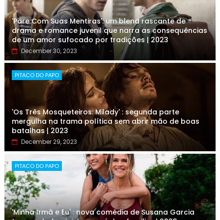
'Pare Com Suas Mentiras': um blend rascante de
drama e romance juvenil que narra as consequências
de um amor sufocado por tradições | 2023
December 30, 2023
PITACO DO PAPO
'Os Três Mosqueteiros: Milady' : segunda parte
mergulha na trama política sem abrir mão de boas
batalhas | 2023
December 29, 2023
PITACO DO PAPO
'Minha Irmã e Eu' : nova comédia de Susana Garcia