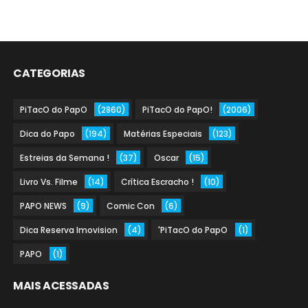
CATEGORIAS
PiTacO do PapO
(2860)
PiTacO do PapO!
(2006)
Dica do Papo
(194)
Matérias Especiais
(123)
Estreias da Semana !
(37)
Oscar
(15)
Livro Vs. Filme
(14)
Crítica Escracho !
(10)
PAPO NEWS
(9)
Comic Con
(6)
Dica Reserva Imovision
(4)
'PiTacO do PapO
(1)
PAPO
(1)
MAIS ACESSADAS