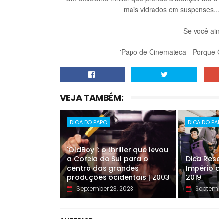
mais vidrados em suspenses..
Se você ain
'Papo de Cinemateca - Porque
VEJA TAMBÉM:
DICA DO PAPO
DICA DO PA
'OldBoy ': o thriller que levou
a Coreia do Sul para o
Dica Rese
centro das grandes
Império d
produções ocidentais | 2003
2019
September 23, 2023
Septemb