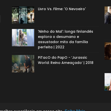
Livro Vs. Filme: 'O Nevoeiro'
'Ninho do Mal': longa finlandês
explora o desumano e
assustador mito da família
perfeita | 2022
PiTacO do PapO - ‘Jurassic
World: Reino Ameaçado’ | 2018
 melhor experiência em nosso site.
Saiba Mais.