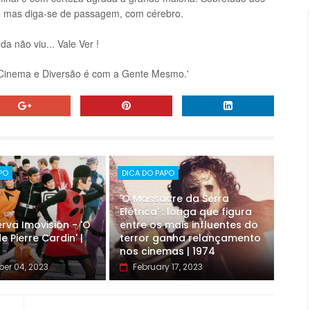
. mas diga-se de passagem, com cérebro.
da não viu... Vale Ver !
 Cinema e Diversão é com a Gente Mesmo.'
PO
DICA DO PAPO
'O Massacre da Serra
Elétrica' : longa que figura
rva Imovision - 'O
entre os mais influentes do
e Pierre Cardin' |
terror ganha relançamento
nos cinemas | 1974
er 04, 2023
February 17, 2023