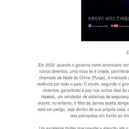
E
Em 2022 ,quando o governo norte-americano con
novos detentos, uma nova lei é criada, permitind
chamado de Noite do Crime (Purge), é marcado p
violência por todo o país. O intuito, segundo o go
violentos, garantindo a paz nos outros dias do
Hawke), um vendedor de sistemas de segurança 
ocorre, no entanto, o filho de James aceita abri
está em perigo, seja dentro de sua própria casa
dos psicopatas em frente ao im
Um excelente thriller que prende a atenção até o