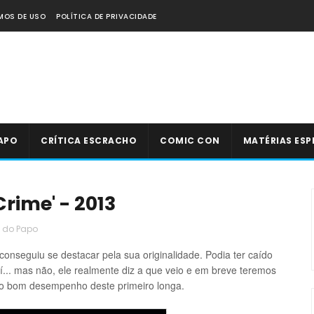
MOS DE USO
POLÍTICA DE PRIVACIDADE
APO
CRÍTICA ESCRACHO
COMIC CON
MATÉRIAS ESP
Crime' - 2013
 do Papo
nseguiu se destacar pela sua originalidade. Podia ter caído
í... mas não, ele realmente diz a que veio e em breve teremos
ao bom desempenho deste primeiro longa.