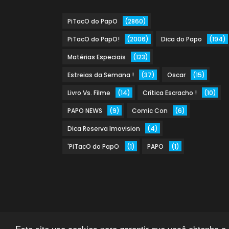
PiTacO do PapO
(2860)
PiTacO do PapO!
(2006)
Dica do Papo
(194)
Matérias Especiais
(123)
Estreias da Semana !
(37)
Oscar
(15)
Livro Vs. Filme
(14)
Crítica Escracho !
(10)
PAPO NEWS
(9)
Comic Con
(6)
Dica Reserva Imovision
(4)
'PiTacO do PapO
(1)
PAPO
(1)
Este site usa cookies para garantir que você obtenha a