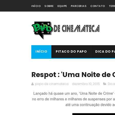
INÍCIO
SOBRE
EQUIPE
PARCERIAS
CONTATO
TER
INÍCIO
PITACO DO PAPO
DICA DO P
Respot : 'Uma Noite de 
papo de cinemateca
dezembro 10, 2015
Dica
Lançado há quase um ano, 'Uma Noite de Crime' co
no erro de milhares e milhares de suspenses por a
até uma continuação devido 