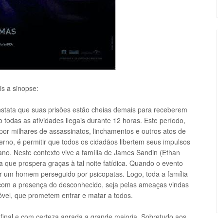
is a sinopse:
stata que suas prisões estão cheias demais para receberem
o todas as atividades ilegais durante 12 horas. Este período,
or milhares de assassinatos, linchamentos e outros atos de
verno, é permitir que todos os cidadãos libertem seus impulsos
 ano. Neste contexto vive a família de James Sandin (Ethan
que prospera graças à tal noite fatídica. Quando o evento
gar um homem perseguido por psicopatas. Logo, toda a família
, com a presença do desconhecido, seja pelas ameaças vindas
óvel, que prometem entrar e matar a todos.
 final e com certeza agrada a grande maioria. Sobretudo aos