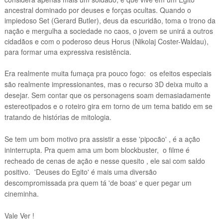
ancestral dominado por deuses e forças ocultas. Quando o
impiedoso Set (Gerard Butler), deus da escuridão, toma o trono da
nação e mergulha a sociedade no caos, o jovem se unirá a outros
cidadãos e com o poderoso deus Horus (Nikolaj Coster-Waldau),
para formar uma expressiva resistência.
Era realmente muita fumaça pra pouco fogo: os efeitos especiais
são realmente impressionantes, mas o recurso 3D deixa muito a
desejar. Sem contar que os personagens soam demasiadamente
estereotipados e o roteiro gira em torno de um tema batido em se
tratando de histórias de mitologia.
Se tem um bom motivo pra assistir a esse 'pipocão' , é a ação
ininterrupta.
P
ra quem ama um bom blockbuster, o filme é
recheado de cenas de ação e nesse quesito , ele sai com saldo
positivo. 'Deuses do Egito' é mais uma diversão
descompromissada pra quem tá 'de boas' e quer pegar um
cineminha.
Vale Ver !