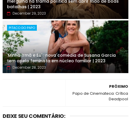
mergulha na trama política sem abrir mão de boas
batalhas | 2023
December 29, 2023
PITACO DO PAPO
'Minha Irmã e Eu' : nova comédia de Susana Garcia
tem apelo feminista em núcleo familiar | 2023
December 28, 2023
PRÓXIMO
Papo de Cinemateca: Crítica
Deadpool
DEIXE SEU COMENTÁRIO: