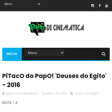
INÍCIO
PiTacO do PapO! 'Deuses do Egito'
- 2016
papo de cinemateca
fevereiro 29, 2016
PiTacO do PapO
NOTA 7.8