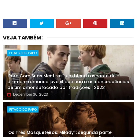
VEJA TAMBÉM:
PITACO DO PAPO
'Pare Com Suas Mentiras': um blend rascante de
drama e romance juvenil que narra as consequências
de um amor sufocado por tradições | 2023
December 30, 2023
PITACO DO PAPO
'Os Três Mosqueteiros: Milady' : segunda parte