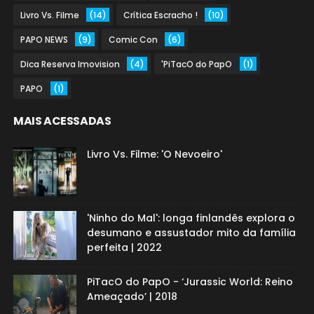
Livro Vs. Filme
(14)
Crítica Escracho !
(10)
PAPO NEWS
(9)
Comic Con
(6)
Dica Reserva Imovision
(4)
'PiTacO do PapO
(1)
PAPO
(1)
MAIS ACESSADAS
Livro Vs. Filme: 'O Nevoeiro'
'Ninho do Mal': longa finlandês explora o
desumano e assustador mito da família
perfeita | 2022
PiTacO do PapO - ‘Jurassic World: Reino
Ameaçado’ | 2018