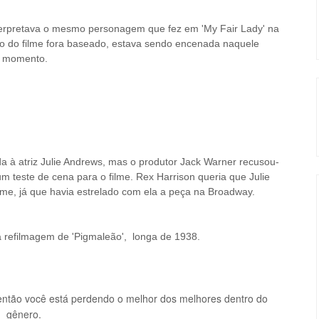
interpretava o mesmo personagem que fez em
'My Fair Lady'
na
iro do filme fora baseado, estava sendo encenada naquele
momento.
da à atriz Julie Andrews, mas o produtor Jack Warner recusou-
um teste de cena para o filme.
Rex Harrison queria que Julie
lme
, já que havia estrelado com ela a peça na Broadway.
 refilmagem de 'Pigmaleão', longa de 1938.
então você está perdendo o melhor dos melhores dentro do
gênero.