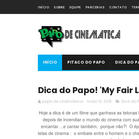
INÍCIO
SOBRE
EQUIPE
PARCERIAS
CONTATO
TER
INÍCIO
PITACO DO PAPO
DICA DO P
Dica do Papo! 'My Fair L
papo de cinemateca
maio 10, 2016
Dica do 
Hoje a dica é de um filme que ganhava as telonas
depois de incendiar o mundo do cinema com su
encantar ...e cantar também, porque não?! O ép
telas de cinema : o embate entre o homem e o ch