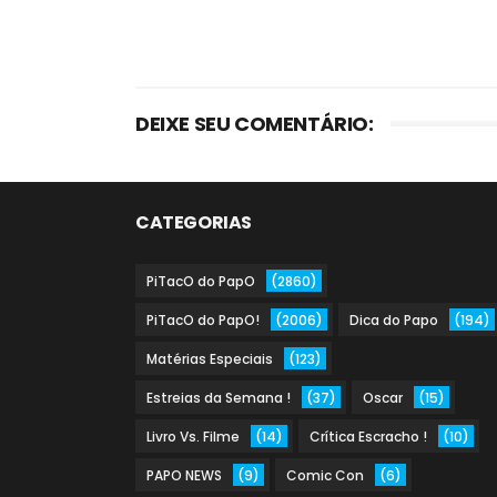
DEIXE SEU COMENTÁRIO:
CATEGORIAS
PiTacO do PapO
(2860)
PiTacO do PapO!
(2006)
Dica do Papo
(194)
Matérias Especiais
(123)
Estreias da Semana !
(37)
Oscar
(15)
Livro Vs. Filme
(14)
Crítica Escracho !
(10)
PAPO NEWS
(9)
Comic Con
(6)