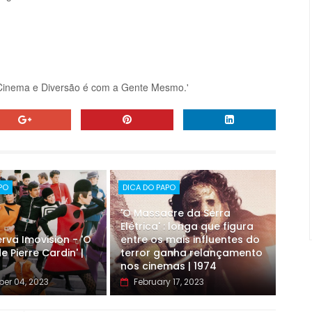
Cinema e Diversão é com a Gente Mesmo.'
PO
DICA DO PAPO
'O Massacre da Serra
Elétrica' : longa que figura
rva Imovision - 'O
entre os mais influentes do
e Pierre Cardin' |
terror ganha relançamento
nos cinemas | 1974
er 04, 2023
February 17, 2023