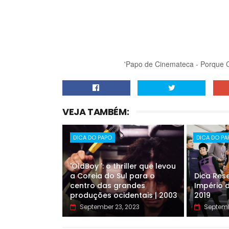
'Papo de Cinemateca - Porque 
VEJA TAMBÉM:
DICA DO PAPO
DICA DO PA
'OldBoy ': o thriller que levou
a Coreia do Sul para o
Dica Rese
centro das grandes
Império d
produções ocidentais | 2003
2019
September 23, 2023
Septemb