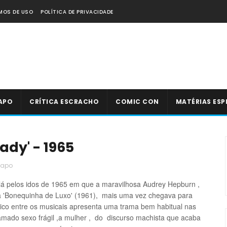
MOS DE USO
POLÍTICA DE PRIVACIDADE
APO
CRÍTICA ESCRACHO
COMIC CON
MATÉRIAS ESP
ady' - 1965
Papo
 lá pelos idos de 1965 em que a maravilhosa Audrey Hepburn ,
a 'Bonequinha de Luxo' (1961), mais uma vez chegava para
ico entre os musicais apresenta uma trama bem habitual nas
amado sexo frágil
,
a mulher
, do discurso machista que acaba