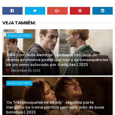
VEJA TAMBÉM:
PITACO DO PAPO
'Pare Com Suas Mentiras': um blend rascante de
drama e romance juvenil que narra as consequências
de um amor sufocado por tradições | 2023
December 30, 2023
PITACO DO PAPO
'Os Três Mosqueteiros: Milady' : segunda parte
mergulha na trama política sem abrir mão de boas
batalhas | 2023