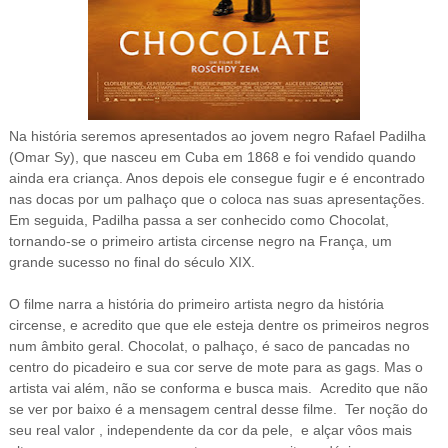
Na história seremos apresentados ao
jovem negro Rafael Padilha
(Omar Sy), que nasc
eu em Cuba em 1868 e foi vendido quando
ainda era criança. Anos depois ele consegue fugir e é encontrado
nas docas por um palhaço que o coloca nas suas apresentações.
Em seguida, Padilha passa a ser conhecido como Chocolat,
tornando-se o primeiro artista circense negro na França, um
grande sucesso no final do século XIX.
O filme narra a história do primeiro artista negro da história
circense, e acredito que que ele esteja dentre os primeiros negros
num âmbito geral.
Chocolat, o palhaço, é saco de pancadas no
centro do picadeiro e sua cor serve de mote para as gags. Mas o
artista vai além, não se conforma e busca mais. Acredito que não
se ver por baixo é a mensagem central desse filme. Ter noção do
seu real valor , independente da cor da pele, e alçar vôos mais