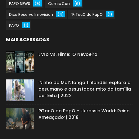
PAPO NEWS
(9)
Comic Con
(6)
Dica Reserva Imovision
(4)
'PiTacO do PapO
(1)
PAPO
(1)
MAIS ACESSADAS
Livro Vs. Filme: 'O Nevoeiro'
'Ninho do Mal': longa finlandês explora o
desumano e assustador mito da família
perfeita | 2022
PiTacO do PapO - ‘Jurassic World: Reino
Ameaçado’ | 2018