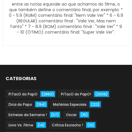
entre as notas equivale ao que achamos do filme, o
que também define o comentário final, por exemplo: *
0 - 5.9 (RUIM) comentário final: "Nem Vale Ver" * 6 - 6.9
(REGULAR) comentário final : "Vale Ver, Mas nem
Tanto" * 7 - 8.9 (BOM) comentário final : "Vale Ver" * 9
- 10 (ÓTIMO) comentário final: "Super Vale Ver".
CATEGORIAS
PiTacO do PapO
(2860)
PiTacO do PapO!
(2006)
Dica do Papo
(194)
Matérias Especiais
(123)
Estreias da Semana !
(37)
Oscar
(15)
Livro Vs. Filme
(14)
Crítica Escracho !
(10)