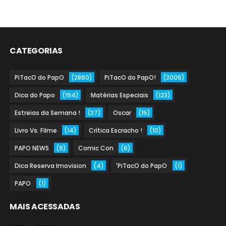
CATEGORIAS
PiTacO do PapO
(2860)
PiTacO do PapO!
(2006)
Dica do Papo
(194)
Matérias Especiais
(123)
Estreias da Semana !
(37)
Oscar
(15)
Livro Vs. Filme
(14)
Crítica Escracho !
(10)
PAPO NEWS
(9)
Comic Con
(6)
Dica Reserva Imovision
(4)
'PiTacO do PapO
(1)
PAPO
(1)
MAIS ACESSADAS