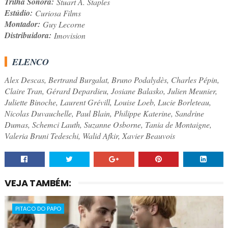
Trilha Sonora:
Stuart A. Staples
Estúdio:
Curiosa Films
Montador:
Guy Lecorne
Distribuidora:
Imovision
ELENCO
Alex Descas, Bertrand Burgalat, Bruno Podalydès, Charles Pépin,
Claire Tran, Gérard Depardieu, Josiane Balasko, Julien Meunier,
Juliette Binoche, Laurent Grévill, Louise Loeb, Lucie Borleteau,
Nicolas Duvauchelle, Paul Blain, Philippe Katerine, Sandrine
Dumas, Schemci Lauth, Suzanne Osborne, Tania de Montaigne,
Valeria Bruni Tedeschi, Walid Afkir, Xavier Beauvois
VEJA TAMBÉM:
PITACO DO PAPO