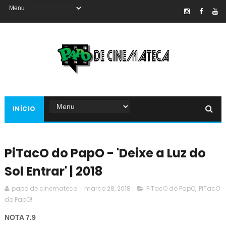
INÍCIO
PiTacO do PapO - 'Deixe a Luz do
Sol Entrar' | 2018
papo de cinemateca
março 28, 2018
PiTacO do PapO
,
PiTacO
do PapO!
NOTA 7.9