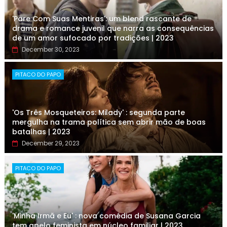
'Pare Com Suas Mentiras': um blend rascante de
drama e romance juvenil que narra as consequências
de um amor sufocado por tradições | 2023
December 30, 2023
PITACO DO PAPO
'Os Três Mosqueteiros: Milady' : segunda parte
mergulha na trama política sem abrir mão de boas
batalhas | 2023
December 29, 2023
PITACO DO PAPO
'Minha Irmã e Eu' : nova comédia de Susana Garcia
tem apelo feminista em núcleo familiar | 2023