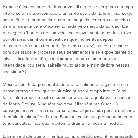
Isabelle é inconstante, de humor volátil e que se pergunta o tempo
inteiro se um dia encontrará o amor de sua vida. É feminina, sexy,
se impõe enquanto mulher para em seguida ceder aos caprichos
de um 'amante barato' ao ser tomada pelo medo da solidão. Ela
persegue o 'homem de sua vida' incansavelmente e se deixa levar
por olhares, carinhos e investidas que momentos depois
desaparecerão pelo temor do 'parceiro da vez', ao ver a rapidez
com que Isabelle processa seus sentimentos e se expõe diante do
'alvo' - fica fácil então, concluir que homens têm medo de
intensidade. (ou seria Isabelle muito afoita e intimidadora nessas
investidas?)
Mesmo com toda personalidade propositalmente tragicômica da
nossa protagonista, que se vitimiza quase o tempo inteiro (e só
falta interromper o texto e começar a cantar aquela velha canção
da Maria Creuza 'Ninguém me Ama, Ninguém me Quer...' )
conseguimos ver uma mulher corajosa e que ainda possui um certo
domínio da situação. Juliette Binoche, veste sua personagem com
tons caricatos, mas que mantém o drama na mesma medida.
É bem verdade que o filme fica comprometido pelo ritmo arrastado,