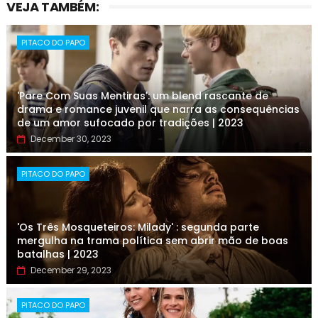
VEJA TAMBÉM:
PITACO DO PAPO
'Pare Com Suas Mentiras': um blend rascante de
drama e romance juvenil que narra as consequências
de um amor sufocado por tradições | 2023
December 30, 2023
PITACO DO PAPO
'Os Três Mosqueteiros: Milady' : segunda parte
mergulha na trama política sem abrir mão de boas
batalhas | 2023
December 29, 2023
PITACO DO PAPO