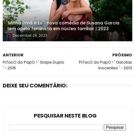
'Minha Irmã e Eu' : nova comédia de Susana Garcia
tem apelo feminista em núcleo familiar | 2023
December 28, 2023
ANTERIOR
PRÓXIMO
PiTacO do PapO ! ' Golpe Duplo
PiTacO do PapO ! ' Garotas
' - 2015
Inocentes ' - 2013
DEIXE SEU COMENTÁRIO:
PESQUISAR NESTE BLOG