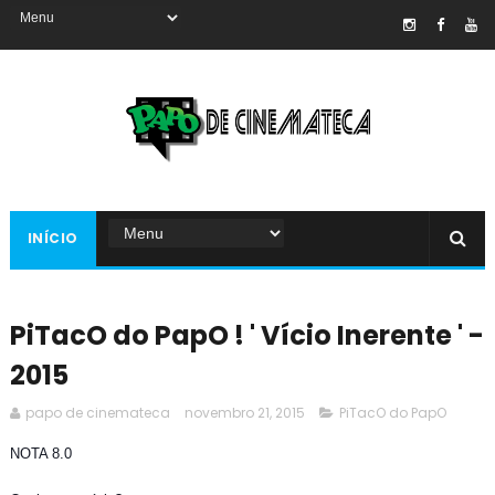
INÍCIO
PiTacO do PapO ! ' Vício Inerente ' -
2015
papo de cinemateca
novembro 21, 2015
PiTacO do PapO
NOTA 8.0