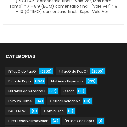
(REGULAR) comentário final : "Vale Ver, Mas nem
Tanto" * 7 - 8.9 (BOM) comentário final : "Vale Ver" * 9
- 10 (ÓTIMO) comentário final: "Super Vale Ver".
CATEGORIAS
PiTacO do PapO
(2860)
PiTacO do PapO!
(2006)
Dica do Papo
(194)
Matérias Especiais
(123)
Estreias da Semana !
(37)
Oscar
(15)
Livro Vs. Filme
(14)
Crítica Escracho !
(10)
PAPO NEWS
(9)
Comic Con
(6)
Dica Reserva Imovision
(4)
'PiTacO do PapO
(1)