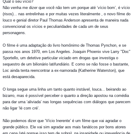
Qual o seu vício?
Não venha me dizer que você não tem um porque até ‘vício bom’, é vício
(risos)... nas entrelinhas e por muitas vezes literalmente , o novo filme do
louco e genial diretor Paul Thomas Anderson apresenta de maneira nada
convencional os vícios e peculiaridades de cada um de seus
personagens.
O filme é uma adaptação do livro homônimo de Thomas Pynchon, e se
passa nos anos 1970, em Los Angeles. Joaquin Phoenix vive Larry "Doc"
Sportello, um detetive particular viciado em drogas que investiga o
sequestro de um bilionário latifundiário. E como se não fosse o bastante,
Loc ainda tenta reencontrar a ex-namorada (Katherine Waterston), que
está desaparecida.
O longa segue uma linha um tanto quanto instável, louca... beirando ao
bizarro, mas é possível perceber o quanto a direção apostou na comédia
para dar uma ‘aliviada’ nas longas sequências com diálogos que parecem
não ligar ‘lé com cré’.
Não podemos dizer que ‘Vício Inerente’ é um filme que vai agradar o
grande público. Ele vai sim agradar aos mais fanáticos por bons atores
em cena (até porque isso tem de sobra), na insanidade ou irreverência de