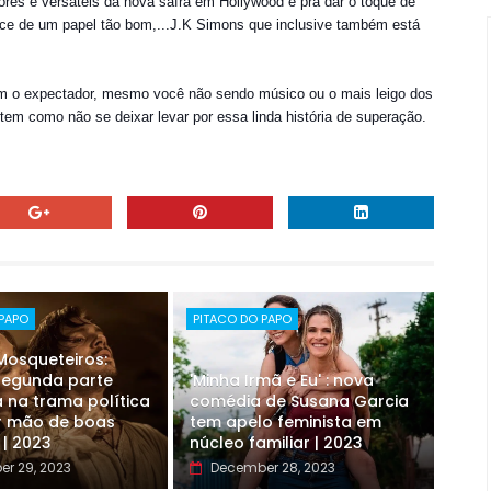
res e versáteis da nova safra em Hollywood e pra dar o toque de
nce de um papel tão bom,...J.K Simons que inclusive também está
om o expectador, mesmo você não sendo músico ou o mais leigo dos
tem como não se deixar levar por essa linda história de superação.
 PAPO
PITACO DO PAPO
 Mosqueteiros:
 segunda parte
'Minha Irmã e Eu' : nova
 na trama política
comédia de Susana Garcia
r mão de boas
tem apelo feminista em
 | 2023
núcleo familiar | 2023
r 29, 2023
December 28, 2023