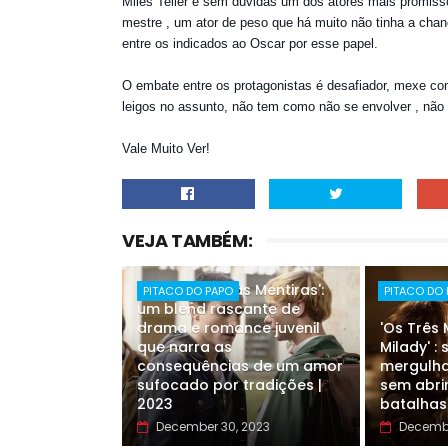
Miles Teller é sem dúvidas um dos atores mais promisso
mestre , um ator de peso que há muito não tinha a cha
entre os indicados ao Oscar por esse papel.
O embate entre os protagonistas é desafiador, mexe c
leigos no assunto, não tem como não se envolver , não 
Vale Muito Ver!
VEJA TAMBÉM:
'Pare Com Suas Mentiras':
PITACO DO PAPO
PITACO DO
um blend rascante de
drama e romance juvenil
'Os Três
que narra as
Milady' :
consequências de um amor
mergulha
sufocado por tradições |
sem abri
2023
batalhas
December 30, 2023
Decembe