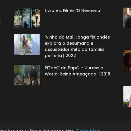
Livro Vs. Filme: 'O Nevoeiro'
'Ninho do Mal': longa finlandês
explora o desumano e
assustador mito da família
perfeita | 2022
PiTacO do PapO - ‘Jurassic
World: Reino Ameaçado’ | 2018
 melhor experiência em nosso site.
Saiba Mais.