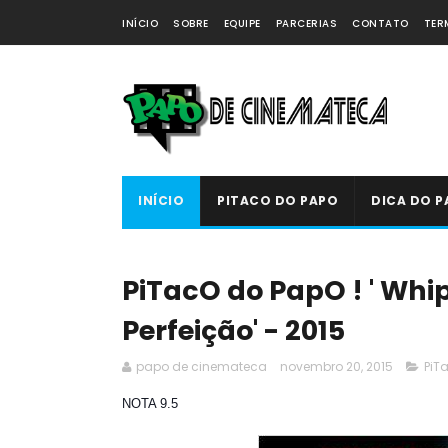
INÍCIO
SOBRE
EQUIPE
PARCERIAS
CONTATO
TER
INÍCIO
PITACO DO PAPO
DICA DO P
PiTacO do PapO ! ' Wh
Perfeição' - 2015
papo de cinemateca
novembro 20, 2015
PiT
NOTA 9.5