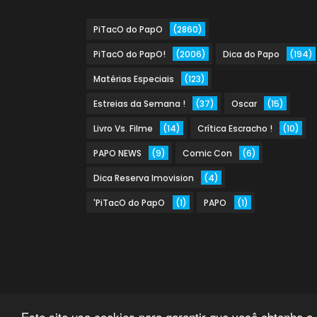
PiTacO do PapO
(2860)
PiTacO do PapO!
(2006)
Dica do Papo
(194)
Matérias Especiais
(123)
Estreias da Semana !
(37)
Oscar
(15)
Livro Vs. Filme
(14)
Crítica Escracho !
(10)
PAPO NEWS
(9)
Comic Con
(6)
Dica Reserva Imovision
(4)
'PiTacO do PapO
(1)
PAPO
(1)
Este site usa cookies para garantir que você obtenha a