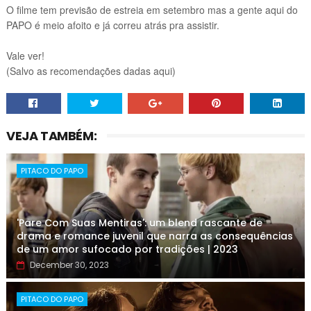
O filme tem previsão de estreia em setembro mas a gente aqui do
PAPO é meio afoito e já correu atrás pra assistir.
Vale ver!
(Salvo as recomendações dadas aqui)
VEJA TAMBÉM:
PITACO DO PAPO
'Pare Com Suas Mentiras': um blend rascante de
drama e romance juvenil que narra as consequências
de um amor sufocado por tradições | 2023
December 30, 2023
PITACO DO PAPO