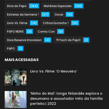
Dica do Papo
(194)
Matérias Especiais
(123)
Estreias da Semana !
(37)
Oscar
(15)
Livro Vs. Filme
(14)
Crítica Escracho !
(10)
PAPO NEWS
(9)
Comic Con
(6)
Dica Reserva Imovision
(4)
'PiTacO do PapO
(1)
PAPO
(1)
MAIS ACESSADAS
Livro Vs. Filme: 'O Nevoeiro'
'Ninho do Mal': longa finlandês explora o
desumano e assustador mito da família
perfeita | 2022