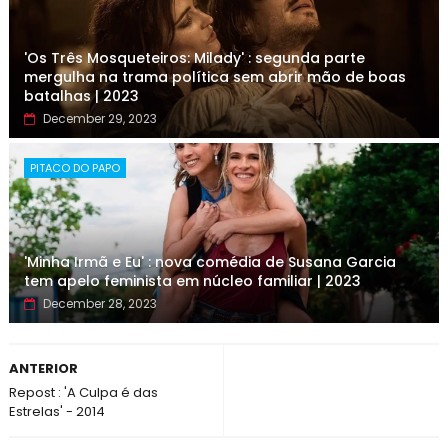
'Os Três Mosqueteiros: Milady' : segunda parte
mergulha na trama política sem abrir mão de boas
batalhas | 2023
December 29, 2023
PITACO DO PAPO
'Minha Irmã e Eu' : nova comédia de Susana Garcia
tem apelo feminista em núcleo familiar | 2023
December 28, 2023
ANTERIOR
Repost : 'A Culpa é das
Estrelas' - 2014