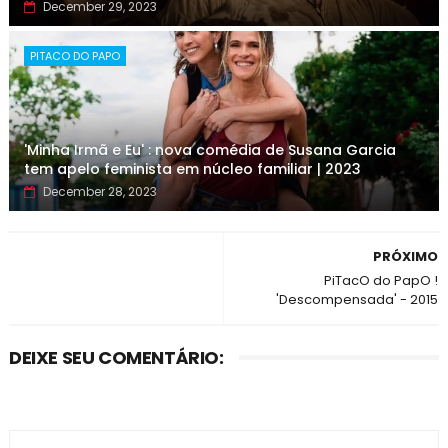
December 29, 2023
PITACO DO PAPO
'Minha Irmã e Eu' : nova comédia de Susana Garcia
tem apelo feminista em núcleo familiar | 2023
December 28, 2023
PRÓXIMO
PiTacO do PapO !
'Descompensada' - 2015
DEIXE SEU COMENTÁRIO: