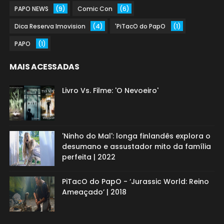
PAPO NEWS
(9)
Comic Con
(6)
Dica Reserva Imovision
(4)
'PiTacO do PapO
(1)
PAPO
(1)
MAIS ACESSADAS
Livro Vs. Filme: 'O Nevoeiro'
'Ninho do Mal': longa finlandês explora o
desumano e assustador mito da família
perfeita | 2022
PiTacO do PapO - ‘Jurassic World: Reino
Ameaçado’ | 2018