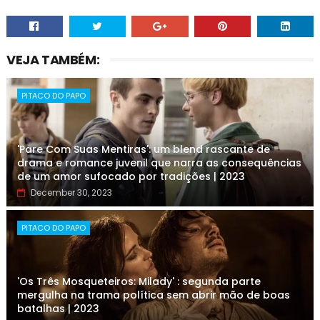
VEJA TAMBÉM:
PITACO DO PAPO
'Pare Com Suas Mentiras': um blend rascante de
drama e romance juvenil que narra as consequências
de um amor sufocado por tradições | 2023
December 30, 2023
PITACO DO PAPO
'Os Três Mosqueteiros: Milady' : segunda parte
mergulha na trama política sem abrir mão de boas
batalhas | 2023