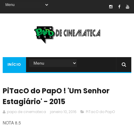
INÍCIO
PiTacO do PapO ! 'Um Senhor
Estagiário' - 2015
papo de cinemateca
janeiro 10, 2016
PiTacO do PapO
NOTA 8.5