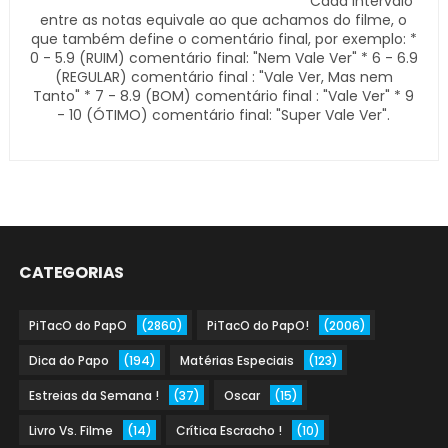
Cada intervalo
entre as notas equivale ao que achamos do filme, o
que também define o comentário final, por exemplo: *
0 - 5.9 (RUIM) comentário final: "Nem Vale Ver" * 6 - 6.9
(REGULAR) comentário final : "Vale Ver, Mas nem
Tanto" * 7 - 8.9 (BOM) comentário final : "Vale Ver" * 9
- 10 (ÓTIMO) comentário final: "Super Vale Ver".
CATEGORIAS
PiTacO do PapO
(2860)
PiTacO do PapO!
(2006)
Dica do Papo
(194)
Matérias Especiais
(123)
Estreias da Semana !
(37)
Oscar
(15)
Livro Vs. Filme
(14)
Crítica Escracho !
(10)