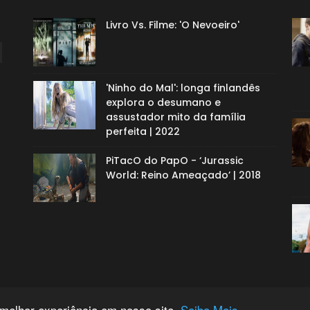
Livro Vs. Filme: 'O Nevoeiro'
'Ninho do Mal': longa finlandês
explora o desumano e
assustador mito da família
perfeita | 2022
PiTacO do PapO - ‘Jurassic
World: Reino Ameaçado’ | 2018
 melhor experiência em nosso site.
Saiba Mais.