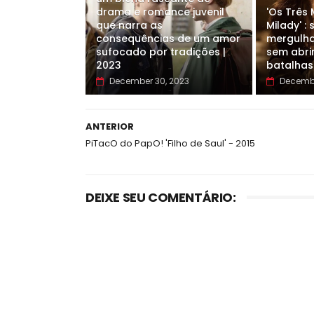
drama e romance juvenil
'Os Três
que narra as
Milady' :
consequências de um amor
mergulha
sufocado por tradições |
sem abri
2023
batalhas
December 30, 2023
Decembe
ANTERIOR
PiTacO do PapO! 'Filho de Saul' - 2015
DEIXE SEU COMENTÁRIO: