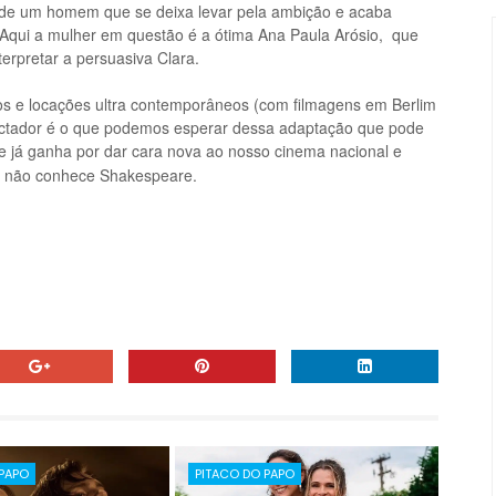
re de um homem que se deixa levar pela ambição e acaba
Aqui a mulher em questão é a ótima Ana Paula Arósio, que
terpretar a persuasiva Clara.
os e lo
caç
ões ultra co
ntempor
ân
eos
(
com filmagens em Berl
im
ctador é
o que
podemos esperar dessa adaptaçã
o q
ue pode
e já ganha
por
dar cara nova ao
nosso cinema
nacional
e
a não conhece Shakespeare.
 PAPO
PITACO DO PAPO