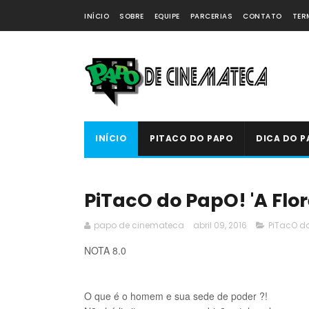
INÍCIO
SOBRE
EQUIPE
PARCERIAS
CONTATO
TER
INÍCIO
PITACO DO PAPO
DICA DO P
PiTacO do PapO! 'A Flor
papo de cinemateca
abril 09, 2016
PiTacO d
NOTA 8.0
O que é o homem e sua sede de poder ?!