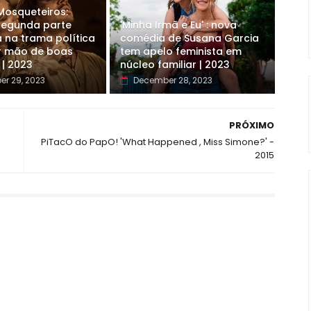
 Mosqueteiros:
 segunda parte
'Minha Irmã e Eu' : nova
 na trama política
comédia de Susana Garcia
r mão de boas
tem apelo feminista em
 | 2023
núcleo familiar | 2023
r 29, 2023
December 28, 2023
PRÓXIMO
PiTacO do PapO! 'What Happened , Miss Simone?' -
2015