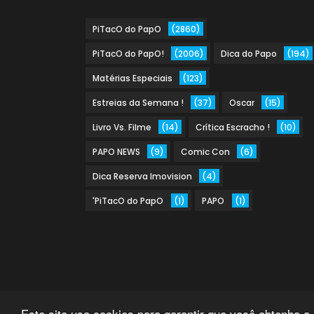
PiTacO do PapO
(2860)
PiTacO do PapO!
(2006)
Dica do Papo
(194)
Matérias Especiais
(123)
Estreias da Semana !
(37)
Oscar
(15)
Livro Vs. Filme
(14)
Crítica Escracho !
(10)
PAPO NEWS
(9)
Comic Con
(6)
Dica Reserva Imovision
(4)
'PiTacO do PapO
(1)
PAPO
(1)
Este site usa cookies para garantir que você obtenha a