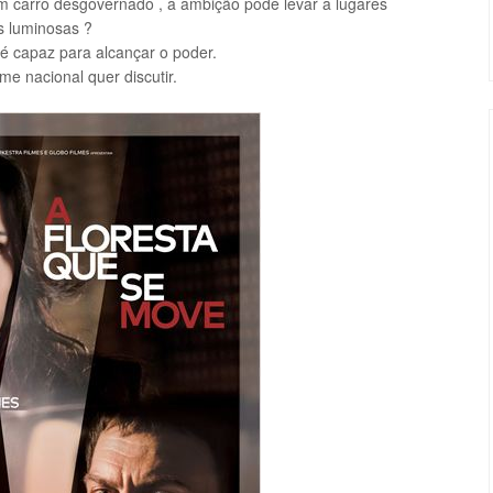
m carro desgovernado , a ambição pode levar a lugares
s
luminosas
?
 é capaz para alcançar o poder.
me nacional quer discutir.