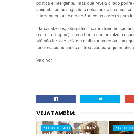
política e inteligente, mas que revela o lado pod
sucumbindo às sugestões nefastas de sua mulher. 
interrompeu um hiato de 5 anos na carreira para in
Planos abertos
,
fotog
ra
fia limpa e atraente , cenári
e até no Urugua
i
)
e uma
trama que envolve o e
spe
até não ter si
do feliz em muitos mo
mentos
,
mas
qu
funciona
como curiosa introdução para quem aind
Vale Ver !
VEJA TAMBÉM:
'Pare Com Suas Mentiras':
PITACO DO PAPO
PITACO DO
um blend rascante de