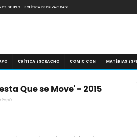
MOS DE USO
POLÍTICA DE PRIVACIDADE
APO
CRÍTICA ESCRACHO
COMIC CON
MATÉRIAS ESP
esta Que se Move' - 2015
o PapO