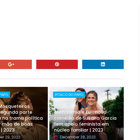
 PAPO
PITACO DO PAPO
 Mosqueteiros:
 segunda parte
'Minha Irmã e Eu' : nova
 na trama política
comédia de Susana Garcia
r mão de boas
tem apelo feminista em
 | 2023
núcleo familiar | 2023
r 29, 2023
December 28, 2023