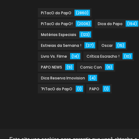
PiTacO do PapO
(2860)
PiTacO do PapO!
(2006)
Dica do Papo
(194)
Matérias Especiais
(123)
Estreias da Semana !
(37)
Oscar
(15)
Livro Vs. Filme
(14)
Crítica Escracho !
(10)
PAPO NEWS
(9)
Comic Con
(6)
Dica Reserva Imovision
(4)
'PiTacO do PapO
(1)
PAPO
(1)
Este site usa cookies para garantir que você obtenha a