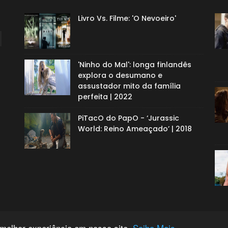
Livro Vs. Filme: 'O Nevoeiro'
'Ninho do Mal': longa finlandês
explora o desumano e
assustador mito da família
perfeita | 2022
PiTacO do PapO - ‘Jurassic
World: Reino Ameaçado’ | 2018
 melhor experiência em nosso site.
Saiba Mais.