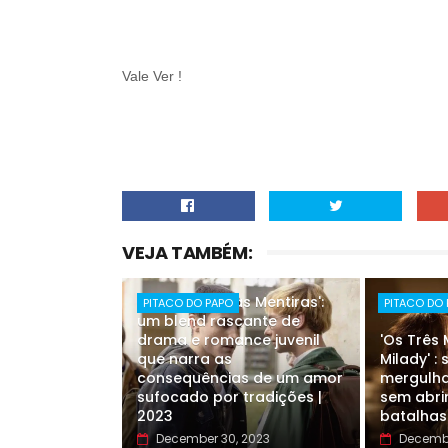
Vale Ver !
VEJA TAMBÉM:
'Pare Com Suas Mentiras':
PITACO DO PAPO
PITACO DO
um blend rascante de
drama e romance juvenil
'Os Três
que narra as
Milady' :
consequências de um amor
mergulha
sufocado por tradições |
sem abri
2023
batalhas
December 30, 2023
Decembe