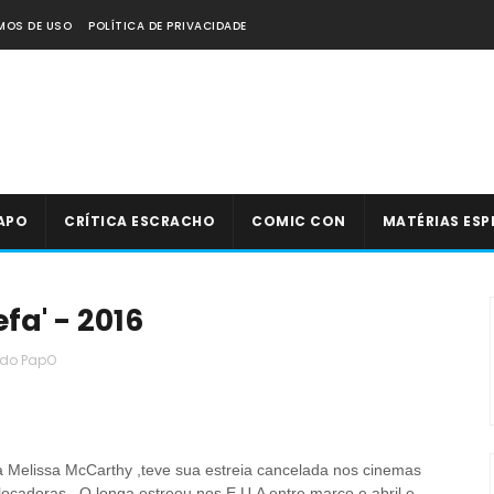
MOS DE USO
POLÍTICA DE PRIVACIDADE
APO
CRÍTICA ESCRACHO
COMIC CON
MATÉRIAS ESP
fa' - 2016
 do PapO
ria Melissa McCarthy ,teve sua estreia cancelada nos cinemas
locadoras. O longa estreou nos E.U.A entre março e abril e