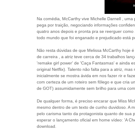
Na comédia, McCarthy vive
Michelle Darnell , uma
pega por traição, negociando informações confide
quatro anos depois e pronta pra se reerguer como 
todo mundo que foi enganado e prejudicado está p
Não resta dúvidas de que Melissa McCarthy hoje
de carreira , a atriz teve cerca de
34
trabalhos lanç
'remake girl power' de 'Caça Fantasmas' e ainda e
original Netflix). Talento não falta para a atriz, ma
inicialmente se mostra ávida em nos fazer rir e 
com certeza de um roteiro sem fôlego e que cria um
de GOT) assumidamente sem brilho para uma com
De qualquer forma, é preciso encarar que Miss Mc
mesmo dentro de um texto de cunho duvidoso. A m
pelo carisma tanto da protagonista quanto de sua p
esperar o lançamento oficial em home vídeo: 'A Ch
download.