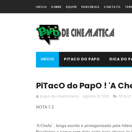
INÍCIO
SOBRE
EQUIPE
PARCERIAS
CONTATO
TER
INÍCIO
PITACO DO PAPO
DICA DO P
PiTacO do PapO ! 'A Che
papo de cinemateca
agosto 12, 2016
PiTacO
NOTA 7.2
'A Chefa' , longa escrito e protagonizado pela hilá
Brasileiros e segue sem data certa para chegar às 