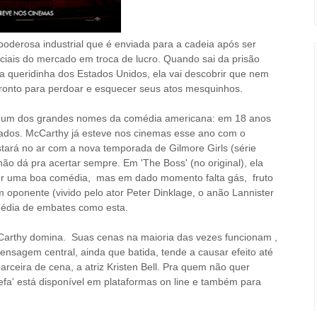
 poderosa industrial que é enviada para a cadeia após ser
nciais do mercado em troca de lucro. Quand
o
sai da prisão
a queridinha dos Estados Unidos, ela vai descob
rir que
nem
ronto para perdoar e esquecer seus atos mesquinhos
.
 é um dos grandes nomes da comédia americana: em 18 anos
ados. McCarthy já esteve nos cinemas esse ano com o
stará no ar com a nova temporada de Gilmore Girls (série
s não dá pra acertar sempre. Em 'The Boss' (no original), ela
fazer uma boa comédia, mas em dado momento falta gás, fruto
 oponente (vivido pelo ator Peter Dinklage, o anão Lannister
édia de embates como esta.
Carthy domina. Suas cenas na maioria das vezes funcionam ,
ensagem central, ainda que batida, tende
a ca
usar efeito
até
arceira de cena, a atriz Kristen Bell. Pra quem não quer
efa' está disponível em plataformas on line e também para