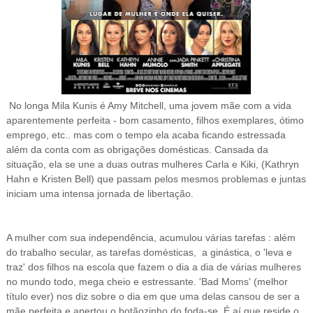
No longa Mila Kunis é Amy Mitchell, uma jovem mãe
com a
vida
aparentemente perfeita - bom casamento, filhos exemplares, ótimo
emprego, etc.. mas com o tempo ela
acaba ficando estressada
além d
a conta
com as obrigações domésticas. Cansada da
situação, ela se une a duas outras mulheres Carla e Kiki,
(Kathryn
Hahn e Kristen Bell) que passam pelos mesmos problemas e juntas
iniciam uma intensa jornada de libertação.
A mulher com sua independência, acumulou várias tarefas : além
do trabalho secular, as tarefas domésticas, a ginástica, o 'leva e
traz' dos filhos na escola que fazem o dia a dia de várias mulheres
no mundo todo, mega cheio e estressante. 'Bad Moms' (melhor
título ever) nos diz sobre o dia em que uma delas cansou de ser a
mãe perfeita e
apertou o botãozinho do foda-se. É aí que reside o