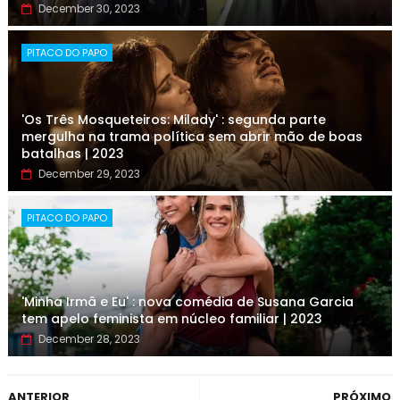
December 30, 2023
PITACO DO PAPO
'Os Três Mosqueteiros: Milady' : segunda parte
mergulha na trama política sem abrir mão de boas
batalhas | 2023
December 29, 2023
PITACO DO PAPO
'Minha Irmã e Eu' : nova comédia de Susana Garcia
tem apelo feminista em núcleo familiar | 2023
December 28, 2023
ANTERIOR
PRÓXIMO