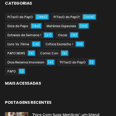
CATEGORIAS
PiTacO do PapO
(2860)
PiTacO do PapO!
(2006)
Dica do Papo
(194)
Matérias Especiais
(123)
Estreias da Semana !
(37)
Oscar
(15)
Livro Vs. Filme
(14)
Crítica Escracho !
(10)
PAPO NEWS
(9)
Comic Con
(6)
Dica Reserva Imovision
(4)
'PiTacO do PapO
(1)
PAPO
(1)
MAIS ACESSADAS
POSTAGENS RECENTES
'Pare Com Suas Mentiras': um blend