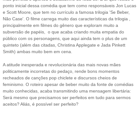
ponto inicial dessa comédia que tem como responsáveis Jon Lucas
e Scott Moore, que tem no currículo a famosa trilogia 'Se Beber,
Não Case'. O filme carrega muito das características da trilogia ,
principalmente em filmes do gênero que explo
r
am muito a
subversão de papéis, o que acaba criando muita empatia do
público com os personagens, que aqui ainda tem o plus de um
quinteto (al
ém das citad
as, Christina Ap
plegate e Jada Pinkett
Smith)
ambas
muito bem em cena.
A atitude inesperada e revolucionária das mais novas mães
politicamente incorretas do pedaço,
rende bons momentos
recheados de canções pop chiclete e discursos cheios de
feminismo. O roteiro apesar de beber muito da fonte de comédias
muito conhecidas, acaba transmitindo uma mensagem libertária:
Será mesmo que precisamos ser perfeitos
em tudo para sermos
aceitos? Aliás, é possível ser perfeito?