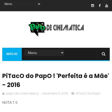
INÍCIO
PiTacO do PapO ! 'Perfeita é a Mãe'
- 2016
papo de cinemateca
novembro 11, 2016
PiTacO do PapO
NOTA 7
.5