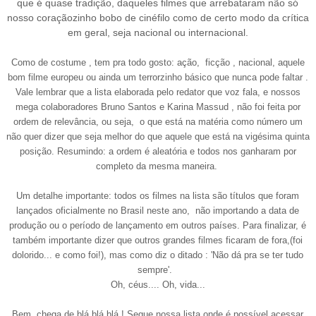
que é quase tradição, daqueles filmes que arrebataram não só
nosso coraçãozinho bobo de cinéfilo como de certo modo da crítica
em geral, seja nacional ou internacional.
Como de costume , tem pra todo gosto: ação, ficção , nacional, aquele
bom filme europeu ou ainda um terrorzinho básico que nunca pode faltar .
Vale lembrar que a lista elaborada pelo redator que voz fala, e nossos
mega colaboradores Bruno Santos e Karina Massud , não foi feita por
ordem de relevância, ou seja, o que está na matéria como número um
não quer dizer que seja melhor do que aquele que está na vigésima quinta
posição. Resumindo: a ordem é aleatória e todos nos ganharam por
completo da mesma maneira.
Um detalhe importante: todos os filmes na lista são títulos que foram
lançados oficialmente no Brasil neste ano, não importando a data de
produção ou o período de lançamento em outros países. Para finalizar, é
também importante dizer que outros grandes filmes ficaram de fora,
(
foi
dolorido
... e c
om
o foi!
),
mas como diz o ditado : 'Não dá pra se ter tudo
sempre
'.
Oh, céus.... Oh, vida...
Bem, chega de blá blá blá ! Segue nossa lista onde é possível acessar