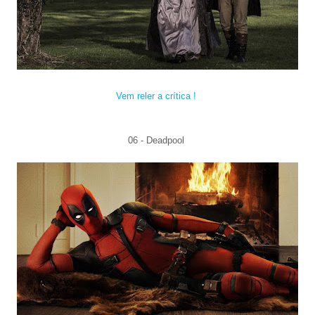
Vem reler a crítica !
06 -
Deadpool