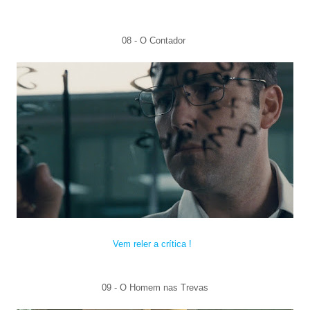
08 - O Contad
or
Vem reler a crítica !
09 - O Homem nas
Tre
vas