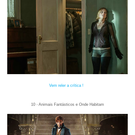
Vem reler a crítica !
10 - Animais
Fa
ntásticos e
Onde H
ab
itam