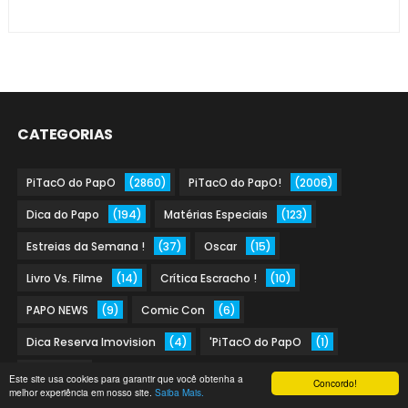
CATEGORIAS
PiTacO do PapO
(2860)
PiTacO do PapO!
(2006)
Dica do Papo
(194)
Matérias Especiais
(123)
Estreias da Semana !
(37)
Oscar
(15)
Livro Vs. Filme
(14)
Crítica Escracho !
(10)
PAPO NEWS
(9)
Comic Con
(6)
Dica Reserva Imovision
(4)
'PiTacO do PapO
(1)
PAPO
(1)
Este site usa cookies para garantir que você obtenha a
Concordo!
melhor experiência em nosso site.
Saiba Mais.