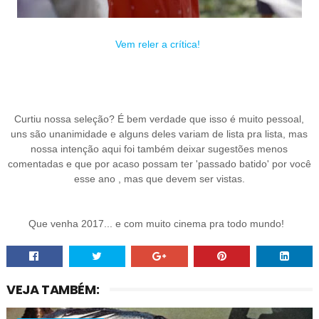
Vem reler a crítica!
Curtiu nossa seleção? É
bem
verdade que isso é muito pessoal,
uns são un
animidade
e
alg
uns dele
s variam
de lista pra lista, mas
nossa inte
n
ção aqui
foi
também deixar sugest
ões menos
comentada
s e
que
por acaso
possa
m ter
'
passa
do
batid
o' por você
esse ano , mas
que devem ser vistas
.
Que venha 2017
... e com muito cinema pra todo mundo
!
VEJA TAMBÉM: