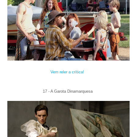
Vem reler a crítica!
17 - A
Garota Din
am
arquesa