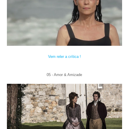
Vem reler a crítica !
05 -
Amor
&
Ami
zade