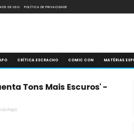
MOS DE USO
POLÍTICA DE PRIVACIDADE
APO
CRÍTICA ESCRACHO
COMIC CON
MATÉRIAS ESP
enta Tons Mais Escuros' -
O do PapO