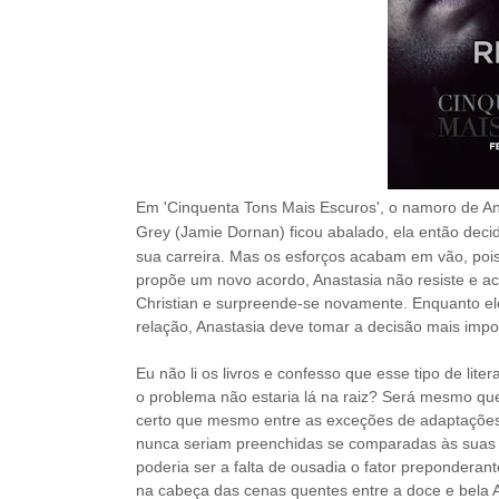
Em 'Cinquenta Tons Mais Escuros', o namoro de An
Grey (Jamie Dornan) ficou abalado, ela então
deci
sua carreira.
Mas os esforços acabam em vão, pois
propõe um novo acordo, Anastasia não resiste e a
Christian e surpreende-se novamente. Enquanto ele 
relação, Anastasia deve tomar a decisão mais impo
Eu não li os livros e confesso que esse tipo de li
o problema não estaria lá na raiz? Será mesmo qu
certo que mesmo entre as exceções de adaptações 
nunca seriam preenchidas se comparadas às suas r
poderia ser a falta de ousadia o fator preponderan
na cabeça das cenas quentes entre a doce e bela