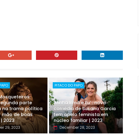
 PAPO
PITACO DO PAPO
 Mosqueteiros:
 segunda parte
'Minha Irmã e Eu' : nova
 na trama política
comédia de Susana Garcia
r mão de boas
tem apelo feminista em
 | 2023
núcleo familiar | 2023
r 29, 2023
December 28, 2023