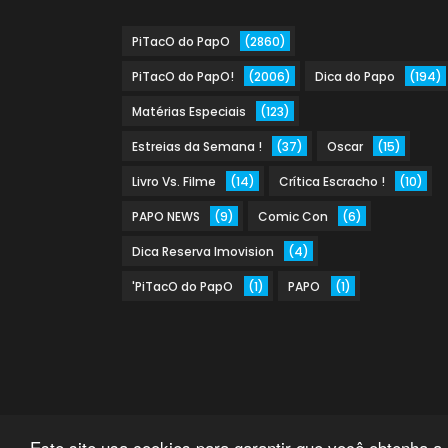
PiTacO do PapO
(2860)
PiTacO do PapO!
(2006)
Dica do Papo
(194)
Matérias Especiais
(123)
Estreias da Semana !
(37)
Oscar
(15)
Livro Vs. Filme
(14)
Crítica Escracho !
(10)
PAPO NEWS
(9)
Comic Con
(6)
Dica Reserva Imovision
(4)
'PiTacO do PapO
(1)
PAPO
(1)
Este site usa cookies para garantir que você obtenha a