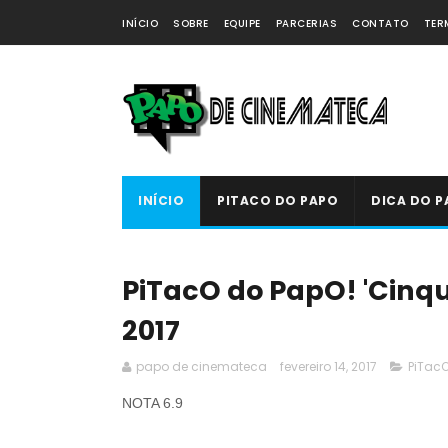
INÍCIO
SOBRE
EQUIPE
PARCERIAS
CONTATO
TER
INÍCIO
PITACO DO PAPO
DICA DO P
PiTacO do PapO! 'Cinqu
2017
papo de cinemateca
fevereiro 14, 2017
PiTac
NOTA 6.9