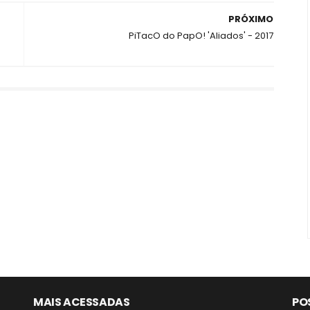
PRÓXIMO
-
PiTacO do PapO! 'Aliados' - 2017
MAIS ACESSADAS
PO