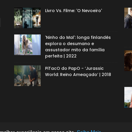
Livro Vs. Filme: 'O Nevoeiro'
'Ninho do Mal': longa finlandês
explora o desumano e
assustador mito da família
perfeita | 2022
PiTacO do PapO - ‘Jurassic
World: Reino Ameaçado’ | 2018
 melhor experiência em nosso site.
Saiba Mais.