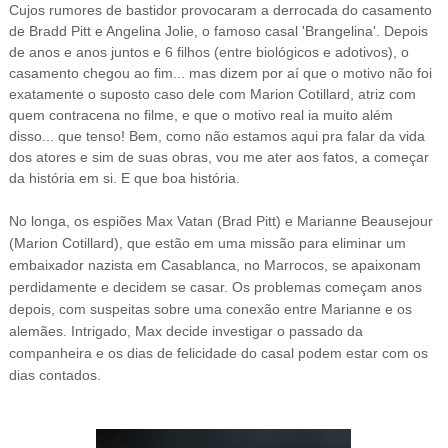
Cujos rumores de bastidor provocaram a derrocada do casamento
de Bradd Pitt e Angelina Jolie, o famoso casal 'Brangelina'. Depois
de anos e anos juntos e 6 filhos (entre biológicos e adotivos), o
casamento chegou ao fim... mas dizem por aí que o motivo não foi
exatamente o suposto caso dele com Marion Cotillard, atriz com
quem contracena no filme, e que o motivo real ia muito além
disso... que tenso! Bem, como não estamos aqui pra falar da vida
dos atores e sim de suas obras, vou me ater aos fatos, a começar
da história em si. E que boa história.
No longa, o
s espiões Max Vatan (Brad Pitt) e Marianne Beausejour
(Marion Cotillard), que estão e
m uma missão para eliminar um
embaixador nazista em Casablanca, no Marrocos,
se apaixonam
perdidamente e decidem se casar. Os problemas começam anos
depois, com suspeitas sobre uma conexão entre Marianne e os
alemães. Intrigado, Max decide investigar o passado da
companheira e os dias de felicidade do casal podem estar com os
dias contados.