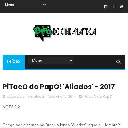
INÍCIO
PiTacO do PapO! 'Aliados' - 2017
papo de cinemateca
fevereiro 15, 2017
PiTacO do PapO
NOTA 9.2
Chega aos cinemas no Brasil o longa 'Aliados', aquele... lembra?