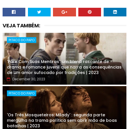
VEJA TAMBÉM:
PITACO DO PAPO
'Pare Com Suas Mentiras': um blend rascante de
drama e romance juvenil que narra as consequências
de um amor sufocado por tradições | 2023
December 30, 2023
PITACO DO PAPO
'Os Três Mosqueteiros: Milady' : segunda parte
mergulha na trama política sem abrir mão de boas
batalhas | 2023