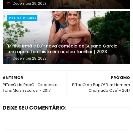
December 29, 2023
PITACO DO PAPO
'Minha Irmã e Eu' : nova comédia de Susana Garcia
tem apelo feminista em núcleo familiar | 2023
December 28, 2023
ANTERIOR
PRÓXIMO
PiTacO do PapO! 'Cinquenta
PiTacO do PapO! 'Um Homem
Tons Mais Escuros' - 2017
Chamado Ove' - 2017
DEIXE SEU COMENTÁRIO: