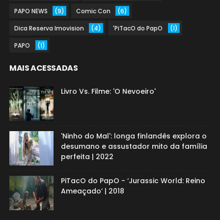
PAPO NEWS
(9)
Comic Con
(6)
Dica Reserva Imovision
(4)
'PiTacO do PapO
(1)
PAPO
(1)
MAIS ACESSADAS
Livro Vs. Filme: 'O Nevoeiro'
'Ninho do Mal': longa finlandês explora o
desumano e assustador mito da família
perfeita | 2022
PiTacO do PapO - ‘Jurassic World: Reino
Ameaçado’ | 2018