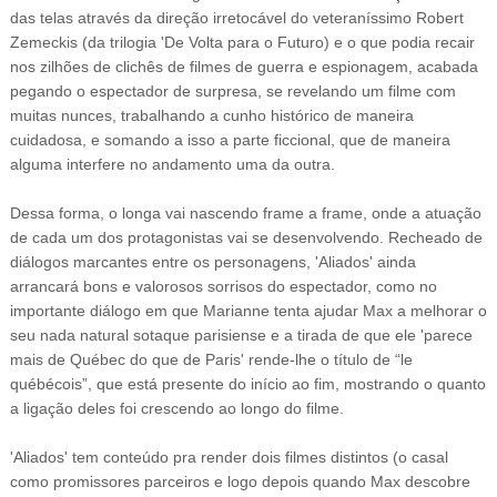
das telas através da direção irretocável do veteraníssimo Robert
Zemeckis (da trilogia 'De Volta para o Futuro) e o que podia recair
nos zilhões de clichês de filmes de guerra e espionagem, acabada
pegando o espectador de surpresa, se revelando um filme com
muitas nunces, trabalhando a cunho histórico de maneira
cuidadosa, e somando a isso a parte ficcional, que de maneira
alguma interfere no andamento uma da outra.
Dessa forma, o longa vai nascendo frame a frame, onde a atuação
de cada um dos protagonistas vai se desenvolvendo. Recheado de
diálogos marcantes entre os personagens, 'Aliados' ainda
arrancará bons e valorosos sorrisos do espectador, como no
importante diálogo em que Marianne tenta ajudar Max a melhorar o
seu nada natural sotaque parisiense e a tirada de que ele 'parece
mais de Québec do que de Paris' rende-lhe o título de “le
québécois”, que está presente do início ao fim, mostrando o quanto
a ligação deles foi crescendo ao longo do filme.
'Aliados' tem conteúdo pra render dois filmes distintos (o casal
como promissores parceiros e logo depois quando Max descobre