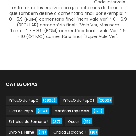
Cada intervalo
entre as notas equivale ao que achamos do filme, o
que também define o comentário final, por exemplo: *
0 - 5.9 (RUIM) comentário final: "Nem Vale Ver" * 6 - 6.9
(REGULAR) comentário final : "Vale Ver, Mas nem
Tanto" * 7 - 8.9 (BOM) comentário final : "Vale Ver" * 9
- 10 (ÓTIMO) comentário final: "Super Vale Ver".
CATEGORIAS
PiTacO do PapO
(2860)
PiTacO do PapO!
(2006)
Dica do Papo
(194)
Matérias Especiais
(123)
Estreias da Semana !
(37)
Oscar
(15)
Livro Vs. Filme
(14)
Crítica Escracho !
(10)