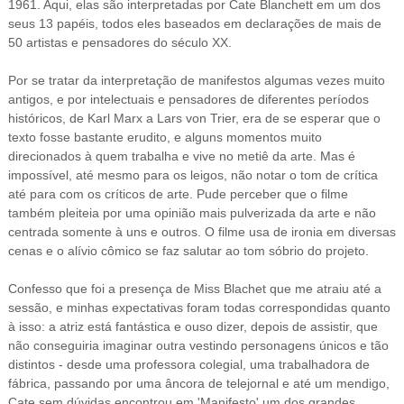
1961. Aqui, elas são interpretadas por Cate Blanchett em um dos
seus 13 papéis, todos eles baseados em declarações de mais de
50 artistas e pensadores do século XX.
Por se tratar da interpretação de manifestos algumas vezes muito
antigos, e por intelectuais e pensadores de diferentes períodos
históricos, de Karl Marx a Lars von Trier, era de se esperar que o
texto fosse bastante erudito, e alguns momentos muito
direcionados à quem trabalha e vive no metiê da arte. Mas é
impossível, até mesmo para os leigos, não notar o tom de crítica
até para com os críticos de arte. Pude perceber que o filme
também pleiteia por uma opinião mais pulverizada da arte e não
centrada somente à uns e outros. O filme usa de ironia em diversas
cenas e o alívio cômico se faz salutar ao tom sóbrio do projeto.
Confesso que foi a presença de Miss Blachet que me atraiu até a
sessão, e minhas expectativas foram todas correspondidas quanto
à isso: a atriz está fantástica e ouso dizer, depois de assistir, que
não conseguiria imaginar outra vestindo personagens únicos e tão
distintos - desde uma professora colegial, uma trabalhadora de
fábrica, passando por uma âncora de telejornal e até um mendigo,
Cate sem dúvidas encontrou em 'Manifesto' um dos grandes