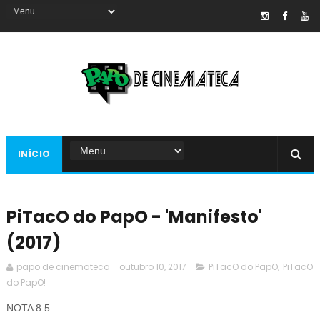
INÍCIO
PiTacO do PapO - 'Manifesto'
(2017)
papo de cinemateca
outubro 10, 2017
PiTacO do PapO
,
PiTacO
do PapO!
NOTA 8.5