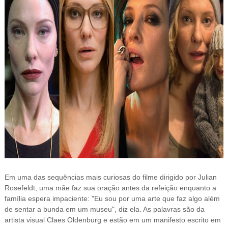
Em uma das sequências mais curiosas do filme dirigido por Julian
Rosefeldt, u
ma mãe faz sua oração antes da refeição enquanto a
família espera impaciente: "Eu sou por uma arte que faz algo além
de sentar a bunda em um museu", diz ela. As palavras são da
artista visual Claes Oldenburg e estão em um manifesto escrito em