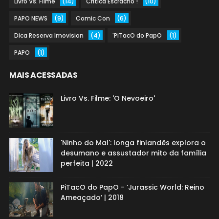
Livro Vs. Filme
(14)
Crítica Escracho !
(10)
PAPO NEWS
(9)
Comic Con
(6)
Dica Reserva Imovision
(4)
'PiTacO do PapO
(1)
PAPO
(1)
MAIS ACESSADAS
Livro Vs. Filme: 'O Nevoeiro'
'Ninho do Mal': longa finlandês explora o
desumano e assustador mito da família
perfeita | 2022
PiTacO do PapO - ‘Jurassic World: Reino
Ameaçado’ | 2018