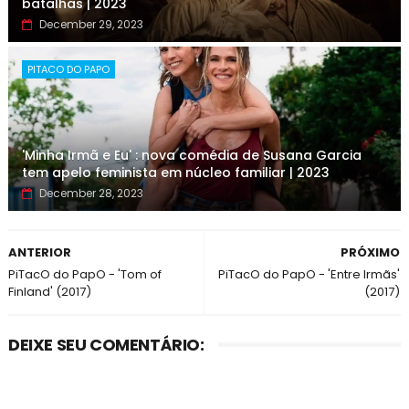
batalhas | 2023
December 29, 2023
PITACO DO PAPO
'Minha Irmã e Eu' : nova comédia de Susana Garcia
tem apelo feminista em núcleo familiar | 2023
December 28, 2023
ANTERIOR
PRÓXIMO
PiTacO do PapO - 'Tom of
PiTacO do PapO - 'Entre Irmãs'
Finland' (2017)
(2017)
DEIXE SEU COMENTÁRIO: