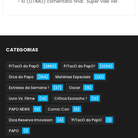
- 10 (ÓTIMO) comentário final: "Super Vale Ver".
CATEGORIAS
PiTacO do PapO
(2860)
PiTacO do PapO!
(2006)
Dica do Papo
(194)
Matérias Especiais
(123)
Estreias da Semana !
(37)
Oscar
(15)
Livro Vs. Filme
(14)
Crítica Escracho !
(10)
PAPO NEWS
(9)
Comic Con
(6)
Dica Reserva Imovision
(4)
'PiTacO do PapO
(1)
PAPO
(1)