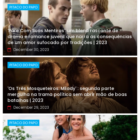
PITACO DO PAPO
'Pare Com Suas Mentiras': um blend rascante de
drama e romance juvenil que narra as consequências
de um amor sufocado por tradições | 2023
December 30, 2023
PITACO DO PAPO
'Os Três Mosqueteiros: Milady' : segunda parte
mergulha na trama política sem abrir mão de boas
batalhas | 2023
December 29, 2023
PITACO DO PAPO