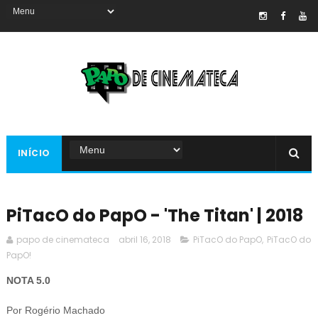
INÍCIO
PiTacO do PapO - 'The Titan' | 2018
papo de cinemateca
abril 16, 2018
PiTacO do PapO
,
PiTacO do
PapO!
NOTA 5.0
Por Rogério Machado