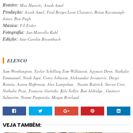
Roteiro:
Max Hurwitz, Arash Amel
Produção:
Arash Amel, Fred Berger,Leon Clarance, Brian Kavanaugh-
Jones, Ben Pugh
Música:
Fil Eisler
Fotografia:
Jan-Marcello Kahl
Edição:
Ann-Carolin Biesenbach
ELENCO
Sam Worthington, Taylor Schilling,Tom Wilkinson, Agyness Deyn, Nathalie
Emmanuel, Noah Jupe, Corey Johnson, Aleksandar Jovanovic, Diego
Boneta, Aaron Heffernan, Alex Lanipekun
,
Naomi Battrick, Steven Cree,
Nathalie Poza, Francesc Garrido, Kyle Soller, Ben Aldridge
, Gustavo
Salmerón, Noemi Parpaiola, Megan Rowland
VEJA TAMBÉM: