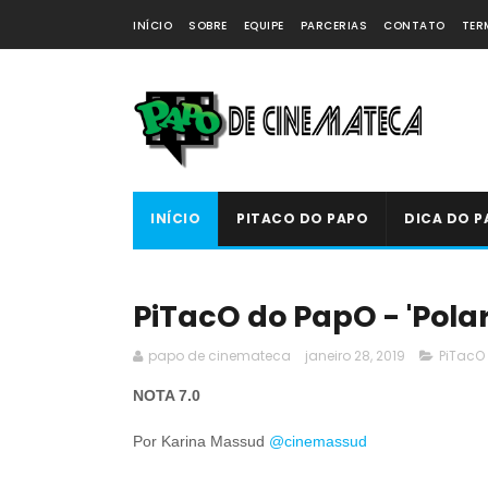
INÍCIO
SOBRE
EQUIPE
PARCERIAS
CONTATO
TER
INÍCIO
PITACO DO PAPO
DICA DO P
PiTacO do PapO - 'Polar'
papo de cinemateca
janeiro 28, 2019
PiTacO
NOTA 7.0
Por Karina Massud
@cinemassud