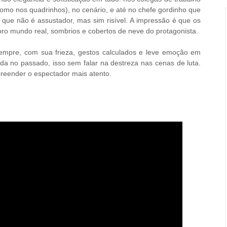
como nos quadrinhos), no cenário, e até no chefe gordinho que
que não é assustador, mas sim risível. A impressão é que os
o mundo real, sombrios e cobertos de neve do protagonista.
 sempre, com sua frieza, gestos calculados e leve emoção em
da no passado, isso sem falar na destreza nas cenas de luta.
preender o espectador mais atento.