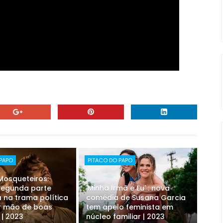
 PAPO
PITACO DO PAPO
 Mosqueteiros:
 segunda parte
'Minha Irmã e Eu' : nova
 na trama política
comédia de Susana Garcia
r mão de boas
tem apelo feminista em
 | 2023
núcleo familiar | 2023