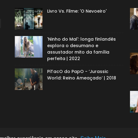
Livro Vs. Filme: 'O Nevoeiro'
'Ninho do Mal': longa finlandês
explora o desumano e
assustador mito da família
perfeita | 2022
PiTacO do PapO - ‘Jurassic
World: Reino Ameaçado’ | 2018
 melhor experiência em nosso site.
Saiba Mais.