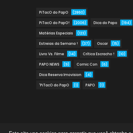
PiTacO do PapO
(2860)
PiTacO do PapO!
(2006)
Dica do Papo
(194)
Matérias Especiais
(123)
Estreias da Semana !
(37)
Oscar
(15)
Livro Vs. Filme
(14)
Crítica Escracho !
(10)
PAPO NEWS
(9)
Comic Con
(6)
Dica Reserva Imovision
(4)
'PiTacO do PapO
(1)
PAPO
(1)
Este site usa cookies para garantir que você obtenha a