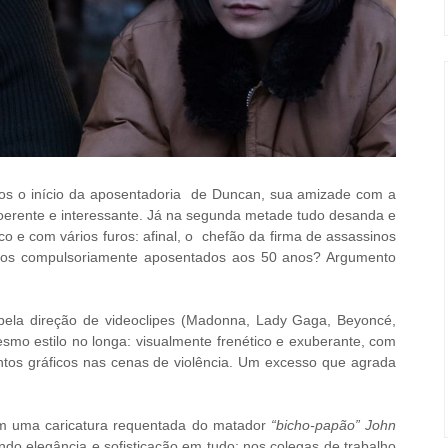
mos o início da aposentadoria de Duncan, sua amizade com a
coerente e interessante. Já na segunda metade tudo desanda e
o e com vários furos: afinal, o chefão da firma de assassinos
dos compulsoriamente aposentados aos 50 anos? Argumento
pela direção de videoclipes (Madonna, Lady Gaga, Beyoncé,
smo estilo no longa: visualmente frenético e exuberante, com
ntos gráficos nas cenas de violência. Um excesso que agrada
m uma caricatura requentada do matador
“bicho-papão” John
ndo elegância e sofisticação em tudo: nos colegas de trabalho