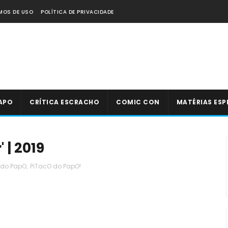
MOS DE USO
POLÍTICA DE PRIVACIDADE
APO
CRÍTICA ESCRACHO
COMIC CON
MATÉRIAS ESP
 | 2019
 do PapO
,
PiTacO do PapO!