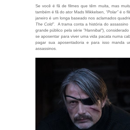
Se você é fã de filmes que têm muita, mas muita v
também é fã do ator Mads Mikkelsen,
“Polar”
é o f
janeiro é um longa baseado nos aclamados quadrin
The Cold”
. A trama conta a história do assassino
grande público pela série
"Hannibal"
), considerado 
se aposentar para viver uma vida pacata numa cab
pagar sua aposentadoria e para isso manda u
assassinos.