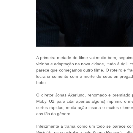
A primeira metade do filme vai muito bem, segui
vizinha e adaptação na nova cidade, tudo é ágil, 
parece que começamos outro filme. O roteiro é frac
lucraria somente com a morte de seus emprega
bobo.
O diretor Jonas Akerlund, renomado e premiado 
Moby, U2, para citar apenas alguns) imprimiu o me
cortes rápidos, muita ação insana e muitos eleme
aos fãs do gênero.
Infelizmente a trama como um todo se parece co
Wick
(da saga estrelada pelo Keanu Reeves), falta