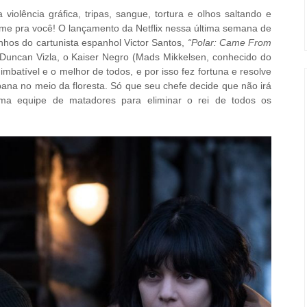
iolência gráfica, tripas, sangue, tortura e olhos saltando e
ilme pra você! O lançamento da Netflix nessa última semana de
hos do cartunista espanhol Victor Santos,
“Polar: Came From
 Duncan Vizla, o Kaiser Negro (Mads Mikkelsen, conhecido do
imbatível e o melhor de todos, e por isso fez fortuna e resolve
ana no meio da floresta. Só que seu chefe decide que não irá
ma equipe de matadores para eliminar o rei de todos os