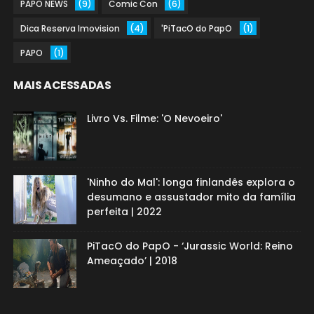
PAPO NEWS
(9)
Comic Con
(6)
Dica Reserva Imovision
(4)
'PiTacO do PapO
(1)
PAPO
(1)
MAIS ACESSADAS
Livro Vs. Filme: 'O Nevoeiro'
'Ninho do Mal': longa finlandês explora o
desumano e assustador mito da família
perfeita | 2022
PiTacO do PapO - ‘Jurassic World: Reino
Ameaçado’ | 2018