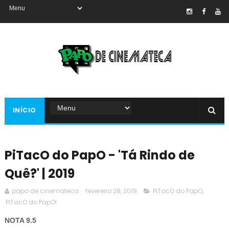
INÍCIO
PiTacO do PapO - 'Tá Rindo de
Quê?' | 2019
papo de cinemateca
fevereiro 28, 2019
PiTacO do PapO
,
PiTacO do PapO!
NOTA 9.5