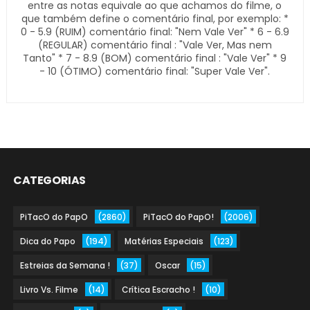
entre as notas equivale ao que achamos do filme, o
que também define o comentário final, por exemplo: *
0 - 5.9 (RUIM) comentário final: "Nem Vale Ver" * 6 - 6.9
(REGULAR) comentário final : "Vale Ver, Mas nem
Tanto" * 7 - 8.9 (BOM) comentário final : "Vale Ver" * 9
- 10 (ÓTIMO) comentário final: "Super Vale Ver".
CATEGORIAS
PiTacO do PapO
(2860)
PiTacO do PapO!
(2006)
Dica do Papo
(194)
Matérias Especiais
(123)
Estreias da Semana !
(37)
Oscar
(15)
Livro Vs. Filme
(14)
Crítica Escracho !
(10)