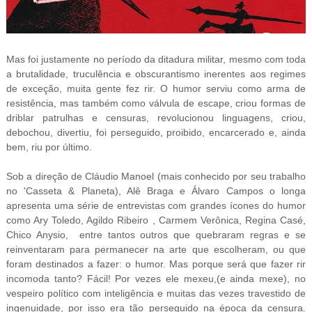
Mas foi justamente no período da ditadura militar, mesmo com toda
a brutalidade, truculência e obscurantismo inerentes aos regimes
de exceção, muita gente fez rir. O humor serviu como arma de
resistência, mas também como válvula de escape, criou formas de
driblar patrulhas e censuras, revolucionou linguagens, criou,
debochou, divertiu, foi perseguido, proibido, encarcerado e, ainda
bem, riu por último.
Sob a direção de Cláudio Manoel (mais conhecido por seu trabalho
no 'Casseta & Planeta), Alê Braga e Álvaro Campos o longa
apresenta uma série de entrevistas com grandes ícones do humor
como Ary Toledo, Agildo Ribeiro , Carmem Verônica, Regina Casé,
Chico Anysio, entre tantos outros que quebraram regras e se
reinventaram para permanecer na arte que escolheram, ou que
foram destinados a fazer: o humor. Mas porque será que fazer rir
incomoda tanto? Fácil! Por vezes ele mexeu,(e ainda mexe), no
vespeiro político com inteligência e muitas das vezes travestido de
ingenuidade, por isso era tão perseguido na época da censura.