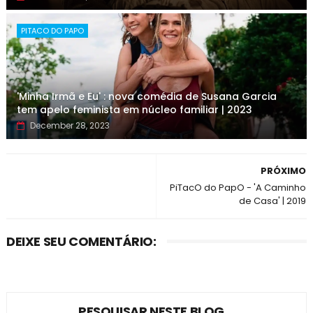
PITACO DO PAPO
'Minha Irmã e Eu' : nova comédia de Susana Garcia
tem apelo feminista em núcleo familiar | 2023
December 28, 2023
PRÓXIMO
PiTacO do PapO - 'A Caminho
de Casa' | 2019
DEIXE SEU COMENTÁRIO:
PESQUISAR NESTE BLOG