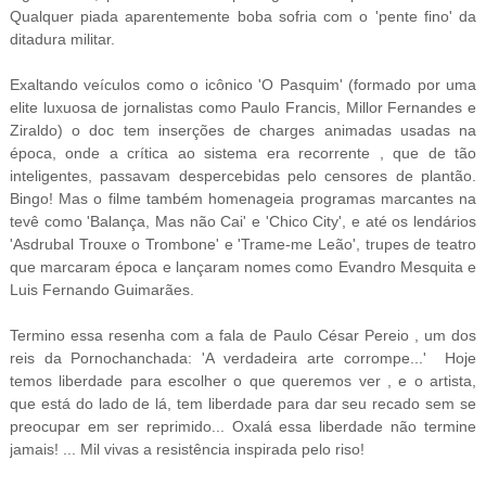
Qualquer piada aparentemente boba sofria com o 'pente fino' da
ditadura militar.
Exaltando veículos como o icônico 'O Pasquim' (formado por uma
elite luxuosa de jornalistas como Paulo Francis, Millor Fernandes e
Ziraldo) o doc tem inserções de charges animadas usadas na
época, onde a crítica ao sistema era recorrente , que de tão
inteligentes, passavam despercebidas pelo censores de plantão.
Bingo! Mas o filme também homenageia programas marcantes na
tevê como 'Balança, Mas não Cai' e 'Chico City', e até os lendários
'Asdrubal Trouxe o Trombone' e 'Trame-me Leão', trupes de teatro
que marcaram época e lançaram nomes como Evandro Mesquita e
Luis Fernando Guimarães.
Termino essa resenha com a fala de Paulo César Pereio , um dos
reis da Pornochanchada: 'A verdadeira arte corrompe...' Hoje
temos liberdade para escolher o que queremos ver , e o artista,
que está do lado de lá, tem liberdade para dar seu recado sem se
preocupar em
ser reprimido... Oxalá essa liberdade não termine
jamais! ... Mil vivas a resistência inspirada pelo riso!