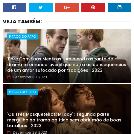
VEJA TAMBÉM:
PITACO DO PAPO
'Pare Com Suas Mentiras': um blend rascante de
drama e romance juvenil que narra as consequências
de um amor sufocado por tradições | 2023
December 30, 2023
PITACO DO PAPO
'Os Três Mosqueteiros: Milady' : segunda parte
mergulha na trama política sem abrir mão de boas
batalhas | 2023
December 29, 2023