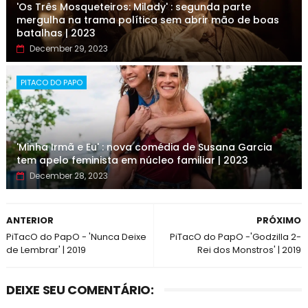
'Os Três Mosqueteiros: Milady' : segunda parte
mergulha na trama política sem abrir mão de boas
batalhas | 2023
December 29, 2023
PITACO DO PAPO
'Minha Irmã e Eu' : nova comédia de Susana Garcia
tem apelo feminista em núcleo familiar | 2023
December 28, 2023
ANTERIOR
PRÓXIMO
PiTacO do PapO - 'Nunca Deixe
PiTacO do PapO -'Godzilla 2-
de Lembrar' | 2019
Rei dos Monstros' | 2019
DEIXE SEU COMENTÁRIO: