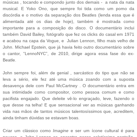
músicas , tocando e compondo junto dos demais - a nata da nata
musical. E Yoko Ono, que sempre foi tida como um pomo da
discórdia e o motivo da separação dos Beatles (lenda essa que é
alimentada até os dias de hoje), também é mostrada como
importante para a composição do disco. O documentário inclui
também David Bailey, fotógrafo que fez os clicks do casal em 1971
e acabou na capa da Vogue, e Julian Lennon, filho mais velho de
John. Michael Epstein, que já havia feito outro documentário sobre
o cantor, “LennoNYC”, de 2010, dirige agora essa fase do ex-
Beatle.
John sempre foi, além de genial , sarcástico do tipo que não se
leva a sério, ele fez até uma música zoando com a suposta
desavença dele com Paul McCartney . O documentário entra em
sua intimidade como compositor, como pessoa comum e como
pacifista engajado. Que deleite vê-lo engraçado, leve, fazendo o
que desse na telha! E que sensacional ver as músicas ganhando
vida nas mãos de tantos músicos talentosíssimos que, acreditem,
ainda tinham dúvidas se estavam boas.
Criar um clássico como
Imagine
e ser um ícone cultural é para
poucos, e John Lennon se encontra nesse seletíssimo panteão.