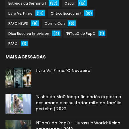
Estreias da Semana !
(37)
Oscar
(15)
Livro Vs. Filme
(14)
Crítica Escracho !
(10)
PAPO NEWS
(9)
Comic Con
(6)
Dica Reserva Imovision
(4)
'PiTacO do PapO
(1)
PAPO
(1)
MAIS ACESSADAS
Livro Vs. Filme: 'O Nevoeiro'
'Ninho do Mal': longa finlandês explora o
desumano e assustador mito da família
perfeita | 2022
PiTacO do PapO - ‘Jurassic World: Reino