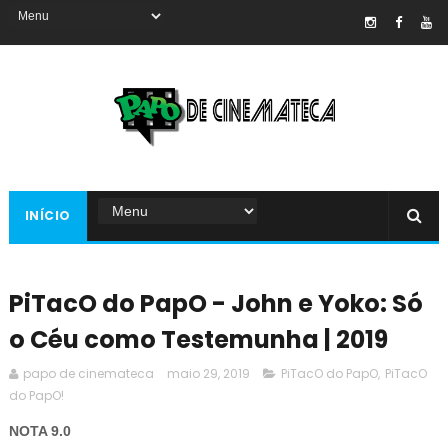
INÍCIO
PiTacO do PapO - John e Yoko: Só
o Céu como Testemunha | 2019
papo de cinemateca
maio 29, 2019
PiTacO do PapO
,
PiTacO
do PapO!
NOTA 9.0