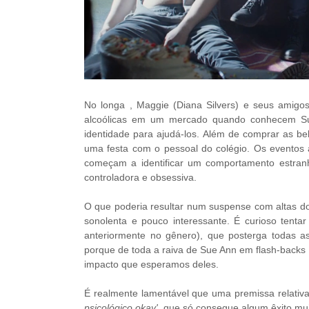
No longa , Maggie (Diana Silvers) e seus amigo
alcoólicas em um mercado quando conhecem Su
identidade para ajudá-los. Além de comprar as be
uma festa com o pessoal do colégio. Os eventos
começam a identificar um comportamento estran
controladora e obsessiva.
O que poderia resultar num suspense com altas do
sonolenta e pouco interessante. É curioso tent
anteriormente no gênero), que posterga todas a
porque de toda a raiva de Sue Ann em flash-back
impacto que esperamos deles.
É realmente lamentável que uma premissa relativ
psicológico okay',
que só consegue algum êxito mu