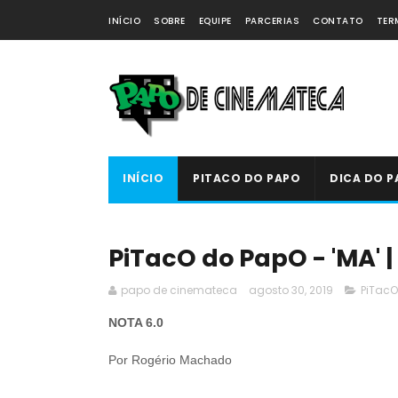
INÍCIO
SOBRE
EQUIPE
PARCERIAS
CONTATO
TER
INÍCIO
PITACO DO PAPO
DICA DO P
PiTacO do PapO - 'MA' |
papo de cinemateca
agosto 30, 2019
PiTacO
NOTA 6.0
Por Rogério Machado