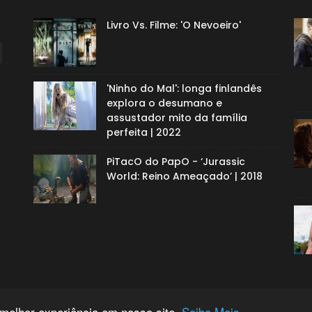
Livro Vs. Filme: 'O Nevoeiro'
'Ninho do Mal': longa finlandês
explora o desumano e
assustador mito da família
perfeita | 2022
PiTacO do PapO - ‘Jurassic
World: Reino Ameaçado’ | 2018
 melhor experiência em nosso site.
Saiba Mais.