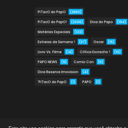
PiTacO do PapO
(2860)
PiTacO do PapO!
(2006)
Dica do Papo
(194)
Matérias Especiais
(123)
Estreias da Semana !
(37)
Oscar
(15)
Livro Vs. Filme
(14)
Crítica Escracho !
(10)
PAPO NEWS
(9)
Comic Con
(6)
Dica Reserva Imovision
(4)
'PiTacO do PapO
(1)
PAPO
(1)
Este site usa cookies para garantir que você obtenha a