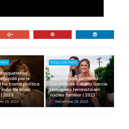
 PAPO
PITACO DO PAPO
 Mosqueteiros:
 segunda parte
'Minha Irmã e Eu' : nova
 na trama política
comédia de Susana Garcia
r mão de boas
tem apelo feminista em
 | 2023
núcleo familiar | 2023
r 29, 2023
December 28, 2023