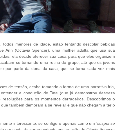
s, todos menores de idade, estão tentando descolar bebidas
e Ann (Octavia Spencer), uma mulher adulta que usa sua
bidas, ela decide oferecer sua casa para que eles organizem
 acabam se tornando uma rotina do grupo, até que os jovens
ho por parte da dona da casa, que se torna cada vez mais
ses de tensão, acaba tomando a forma de uma narrativa fria,
ar entender a condução de Tate (que já demonstrou destreza
s resoluções para os momentos derradeiros. Descobrimos o
s que também demoram a se revelar e que não chegam a ter o
amente interessante, se configure apenas como um '
suspense
ito por conta da surpreendente encarnação de Otávia Spencer