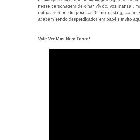
nesse personagem de olhar vívido, voz mansa , m
outros nomes de peso estão no casting, como Al
acabam sendo desperdiçados em papéis muito aqu
Vale Ver Mas Nem Tanto!