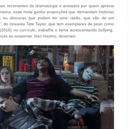
s recorrentes da dramaturgia e ansiados por quem aprecia
o cinema, esse mote ganha proporções que demandam histórias
as ou obscuras que podem ter uma razão, que vão de um
'
, do cineasta Tate Taylor, que tem exemplares de peso como
(2016) no currículo, trabalha o tema acrescentando bullying,
orças ao suspense. Isso mesmo, deveriam.