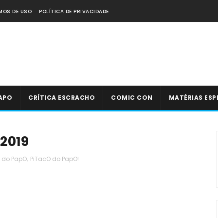
MOS DE USO
POLÍTICA DE PRIVACIDADE
APO
CRÍTICA ESCRACHO
COMIC CON
MATÉRIAS ESP
 2019
 do PapO
,
PiTacO do PapO!