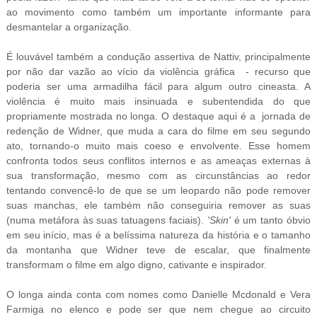
ao movimento como também um importante informante para
desmantelar a organização.
É louvável também a condução assertiva de Nattiv, principalmente
por não dar vazão ao vício da violência gráfica - recurso que
poderia ser uma armadilha fácil para algum outro cineasta. A
violência é muito mais insinuada e subentendida do que
propriamente mostrada no longa. O destaque aqui é a jornada de
redenção de Widner, que muda a cara do filme em seu segundo
ato, tornando-o muito mais coeso e envolvente. Esse homem
confronta todos seus conflitos internos e as ameaças externas à
sua transformação, mesmo com as circunstâncias ao redor
tentando convencê-lo de que se um leopardo não pode remover
suas manchas, ele também não conseguiria remover as suas
(numa metáfora às suas tatuagens faciais).
'Skin'
é um tanto óbvio
em seu início, mas é a belíssima natureza da história e o tamanho
da montanha que Widner teve de escalar, que finalmente
transformam o filme em algo digno, cativante e inspirador.
O longa ainda conta com nomes como Danielle Mcdonald e Vera
Farmiga no elenco e pode ser que nem chegue ao circuito