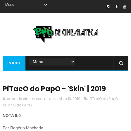
INÍCIO
PiTacO do PapO - 'Skin' | 2019
papo de cinemateca
dezembro 13, 2019
PiTacO do PapO
,
PiTacO do PapO!
NOTA 9.0
Por Rogério Machado