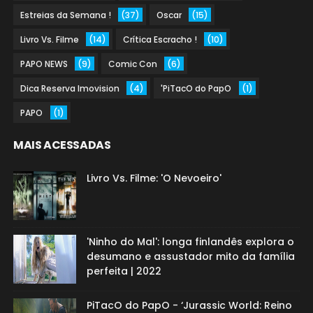
Estreias da Semana !
(37)
Oscar
(15)
Livro Vs. Filme
(14)
Crítica Escracho !
(10)
PAPO NEWS
(9)
Comic Con
(6)
Dica Reserva Imovision
(4)
'PiTacO do PapO
(1)
PAPO
(1)
MAIS ACESSADAS
Livro Vs. Filme: 'O Nevoeiro'
'Ninho do Mal': longa finlandês explora o
desumano e assustador mito da família
perfeita | 2022
PiTacO do PapO - ‘Jurassic World: Reino