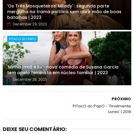
'Os Três Mosqueteiros: Milady' : segunda parte
mergulha na trama política sem abrir mão de boas
batalhas | 2023
December 29, 2023
PITACO DO PAPO
'Minha Irmã e Eu' : nova comédia de Susana Garcia
tem apelo feminista em núcleo familiar | 2023
December 28, 2023
PRÓXIMO
PiTacO do PapO - 'Finalmente
Livres' | 2019
DEIXE SEU COMENTÁRIO: