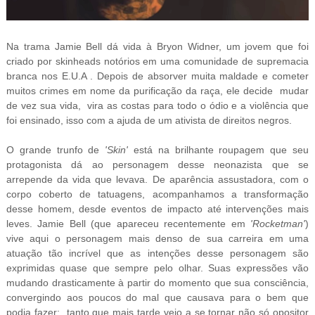
Na trama Jamie Bell dá vida à
Bryon Widner,
um jovem que foi
criado por skinheads notórios em uma comunidade de supremacia
branca nos E.U.A . Depois de absorver muita maldade e cometer
muitos crimes em nome da purificação da raça, ele decide mudar
de vez sua vida, vira as costas para todo o ódio e a violência que
foi ensinado, isso com a ajuda de um ativista de direitos negros.
O grande trunfo de
'Skin'
está na brilhante roupagem que seu
protagonista dá ao personagem desse neonazista que se
arrepende da vida que levava. De aparência assustadora, com o
corpo coberto de tatuagens, acompanhamos a transformação
desse homem, desde eventos de impacto até intervenções mais
leves. Jamie Bell (que apareceu recentemente em
'Rocketman'
)
vive aqui o personagem mais denso de sua carreira em uma
atuação tão incrível que as intenções desse personagem são
exprimidas quase que sempre pelo olhar. Suas expressões vão
mudando drasticamente à partir do momento que sua consciência,
convergindo aos poucos do mal que causava para o bem que
podia fazer: tanto que mais tarde veio a se tornar não só opositor