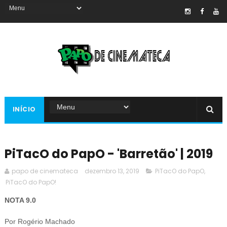
INÍCIO
PiTacO do PapO - 'Barretão' | 2019
papo de cinemateca
dezembro 13, 2019
PiTacO do PapO
,
PiTacO do PapO!
NOTA 9.0
Por Rogério Machado