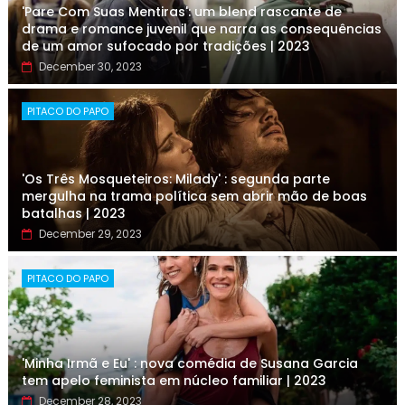
'Pare Com Suas Mentiras': um blend rascante de
drama e romance juvenil que narra as consequências
de um amor sufocado por tradições | 2023
December 30, 2023
PITACO DO PAPO
'Os Três Mosqueteiros: Milady' : segunda parte
mergulha na trama política sem abrir mão de boas
batalhas | 2023
December 29, 2023
PITACO DO PAPO
'Minha Irmã e Eu' : nova comédia de Susana Garcia
tem apelo feminista em núcleo familiar | 2023
December 28, 2023