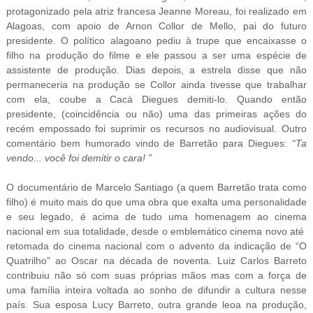
protagonizado pela atriz francesa Jeanne Moreau, foi realizado em
Alagoas, com apoio de Arnon Collor de Mello, pai do futuro
presidente. O político alagoano pediu à trupe que encaixasse o
filho na produção do filme e ele passou a ser uma espécie de
assistente de produção. Dias depois, a estrela disse que não
permaneceria na produção se Collor ainda tivesse que trabalhar
com ela, coube a Cacá Diegues demiti-lo. Quando então
presidente, (coincidência ou não) uma das primeiras ações do
recém empossado foi suprimir os recursos no audiovisual. Outro
comentário bem humorado vindo de Barretão para Diegues:
“Ta
vendo... você foi demitir o cara! ”
O documentário de Marcelo Santiago (a quem Barretão trata como
filho) é muito mais do que uma obra que exalta uma personalidade
e seu legado, é acima de tudo uma homenagem ao cinema
nacional em sua totalidade, desde o emblemático cinema novo até
retomada do cinema nacional com o advento da indicação de “O
Quatrilho” ao Oscar na década de noventa. Luiz Carlos Barreto
contribuiu não só com suas próprias mãos mas com a força de
uma família inteira voltada ao sonho de difundir a cultura nesse
país. Sua esposa Lucy Barreto, outra grande leoa na produção,