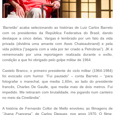
'Barretão'
acaba selecionando as histórias de Luiz Carlos Barreto
com os presidentes da República Federativa do Brasil, dando
destaque a cinco delas. Vargas é lembrado por um fato da vida
privada (dividiria uma amante com Assis Chateaubriand) e pela
vida pública (“pagaria com a vida por ter criado a Petrobras”). JK é
rememorado por uma reportagem realizada durante o exílio,
condição a que foi obrigado pelo golpe militar de 1964.
Castelo Branco, o primeiro presidente do ciclo militar (1964-1984)
foi evocado com humor. “Fui pautado” – conta Barreto – “para
fotografar o marechal, que media 1,60m, ao lado do presidente
francês, Charles De Gaulle, que media mais de dois
metros. Fui
impedido. Me retiraram com brutalidade, me jogando num canteiro
no meio da Cinelândia
”.
A história de Fernando Collor de Mello envolveu as filmagens de
“Joana Francesa”
, de Carlos Diegues, nos anos 1970. O filme,