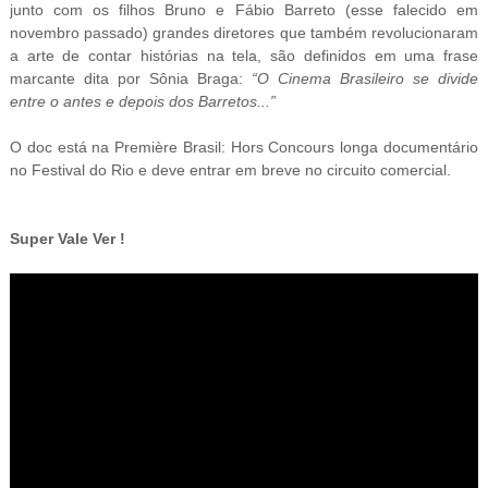
junto com os filhos Bruno e Fábio Barreto (esse falecido em
novembro passado) grandes diretores que também revolucionaram
a arte de contar histórias na tela, são definidos em uma frase
marcante dita por Sônia Braga:
“
O Cinema Brasileiro se divide
entre o antes e depois dos Barretos...
”
O doc está na Première Brasil: Hors Concours longa documentário
no Festival do Rio e deve entrar em breve no circuito comercial.
Super Vale Ver !