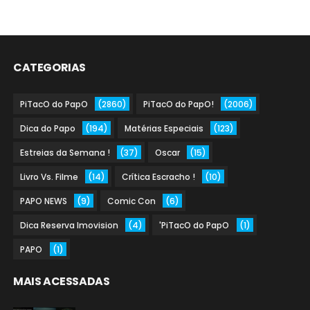
CATEGORIAS
PiTacO do PapO
(2860)
PiTacO do PapO!
(2006)
Dica do Papo
(194)
Matérias Especiais
(123)
Estreias da Semana !
(37)
Oscar
(15)
Livro Vs. Filme
(14)
Crítica Escracho !
(10)
PAPO NEWS
(9)
Comic Con
(6)
Dica Reserva Imovision
(4)
'PiTacO do PapO
(1)
PAPO
(1)
MAIS ACESSADAS