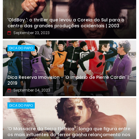
'OldBoy ': o thriller que levou a Coreia do Sul para o
centro das grandes produções ocidentais | 2003
September 23, 2023
DICA DO PAPO
Dica Reserva Imovision - 'O Império de Pierre Cardin' |
2019
September 04, 2023
DICA DO PAPO
'O Massacre da Serra Elétrica' : longa que figura entre
os mais influentes do terror ganha relançamento nos