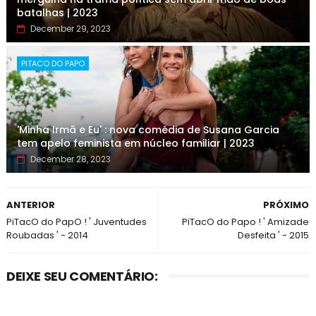
batalhas | 2023
December 29, 2023
PITACO DO PAPO
'Minha Irmã e Eu' : nova comédia de Susana Garcia
tem apelo feminista em núcleo familiar | 2023
December 28, 2023
ANTERIOR
PRÓXIMO
PiTacO do PapO ! ' Juventudes
PiTacO do Papo ! ' Amizade
Roubadas ' - 2014
Desfeita ' - 2015
DEIXE SEU COMENTÁRIO: