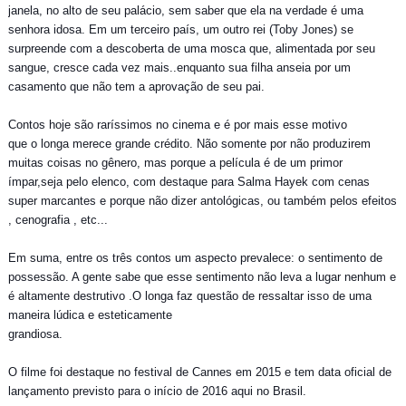
janela, no alto de seu palácio, sem saber que ela na verdade é uma
senhora idosa. Em um terceiro país, um outro rei (Toby Jones) se
surpreende com a descoberta de uma mosca que, alimentada por seu
sangue, cresce cada vez mais..enquanto sua filha anseia por um
casamento que não tem a aprovação de seu pai.
Contos hoje são raríssimos no cinema e é por mais esse motivo
que o longa merece grande crédito. Não somente por não produzirem
muitas coisas no gênero, mas porque a película é de um primor
ímpar,seja pelo elenco, com destaque para Salma Hayek com cenas
super marcantes e porque não dizer antológicas, ou também pelos efeitos
, cenografia , etc...
Em suma, entre os três contos um aspecto prevalece: o sentimento de
possessão. A gente sabe que esse sentimento não leva a lugar nenhum e
é altamente destrutivo .O longa faz questão de ressaltar isso de uma
maneira lúdica e esteticamente
grandiosa.
O filme foi destaque no festival de Cannes em 2015 e tem data oficial de
lançamento previsto para o início de 2016 aqui no Brasil.