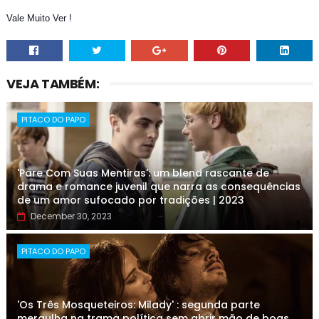
Vale Muito Ver !
VEJA TAMBÉM:
PITACO DO PAPO
'Pare Com Suas Mentiras': um blend rascante de
drama e romance juvenil que narra as consequências
de um amor sufocado por tradições | 2023
December 30, 2023
PITACO DO PAPO
'Os Três Mosqueteiros: Milady' : segunda parte
mergulha na trama política sem abrir mão de boas