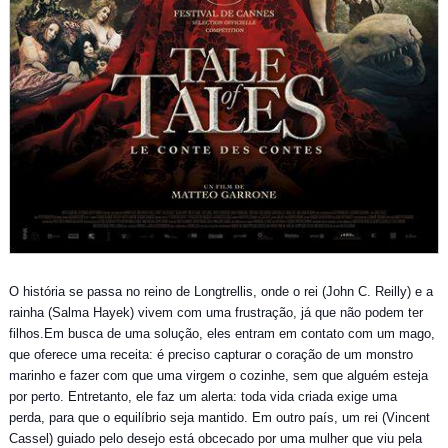
O história se passa no reino de Longtrellis, onde o rei (John C. Reilly) e a
rainha (Salma Hayek) vivem com uma frustração, já que não podem ter
filhos.Em busca de uma solução, eles entram em contato com um mago,
que oferece uma receita: é preciso capturar o coração de um monstro
marinho e fazer com que uma virgem o cozinhe, sem que alguém esteja
por perto. Entretanto, ele faz um alerta: toda vida criada exige uma
perda, para que o equilíbrio seja mantido. Em outro país, um rei (Vincent
Cassel) guiado pelo desejo está obcecado por uma mulher que viu pela