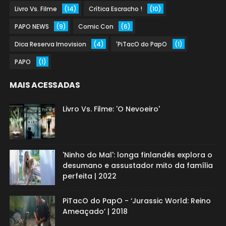
Livro Vs. Filme
(14)
Crítica Escracho !
(10)
PAPO NEWS
(9)
Comic Con
(6)
Dica Reserva Imovision
(4)
'PiTacO do PapO
(1)
PAPO
(1)
MAIS ACESSADAS
Livro Vs. Filme: 'O Nevoeiro'
'Ninho do Mal': longa finlandês explora o
desumano e assustador mito da família
perfeita | 2022
PiTacO do PapO - ‘Jurassic World: Reino
Ameaçado’ | 2018