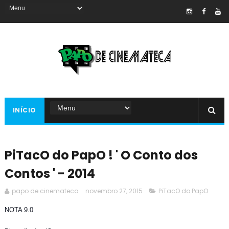
INÍCIO
PiTacO do PapO ! ' O Conto dos
Contos ' - 2014
papo de cinemateca
novembro 27, 2015
PiTacO do PapO
NOTA 9.0