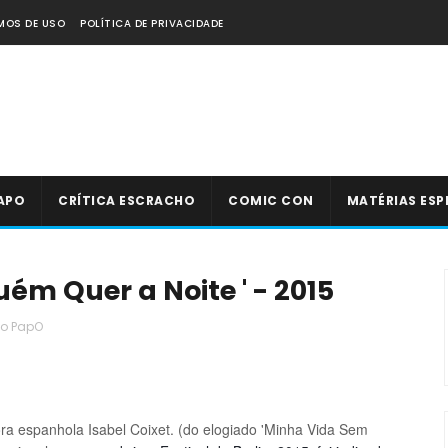
MOS DE USO
POLÍTICA DE PRIVACIDADE
APO
CRÍTICA ESCRACHO
COMIC CON
MATÉRIAS ESP
ém Quer a Noite ' - 2015
do PapO
tora espanhola
Isabel Coixet. (do elogiado 'Minha Vida Sem