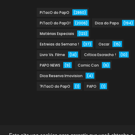
PiTacO do PapO
(2860)
PiTacO do PapO!
(2006)
Dica do Papo
(194)
Matérias Especiais
(123)
Estreias da Semana !
(37)
Oscar
(15)
Livro Vs. Filme
(14)
Crítica Escracho !
(10)
PAPO NEWS
(9)
Comic Con
(6)
Dica Reserva Imovision
(4)
'PiTacO do PapO
(1)
PAPO
(1)
Este site usa cookies para garantir que você obtenha a