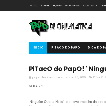
INÍCIO
SOBRE
EQUIPE
PARCERIAS
CONTATO
TER
INÍCIO
PITACO DO PAPO
DICA DO P
PiTacO do PapO! ' Ningu
papo de cinemateca
maio 28, 2016
PiTacO 
NOTA 7.
9
'Ninguém Quer a Noite' é o novo trabalho da dire