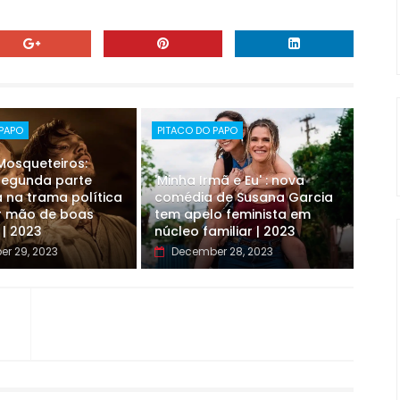
 PAPO
PITACO DO PAPO
 Mosqueteiros:
 segunda parte
'Minha Irmã e Eu' : nova
 na trama política
comédia de Susana Garcia
r mão de boas
tem apelo feminista em
 | 2023
núcleo familiar | 2023
r 29, 2023
December 28, 2023