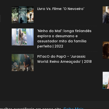
Livro Vs. Filme: 'O Nevoeiro'
'Ninho do Mal': longa finlandês
explora o desumano e
assustador mito da família
perfeita | 2022
PiTacO do PapO - ‘Jurassic
World: Reino Ameaçado’ | 2018
 melhor experiência em nosso site.
Saiba Mais.