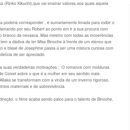
ka (Rinko Kikuchi),que vai ensinar valores aos quais aquela
 poderia corresponder , é sumariamente limada para exibir o
clamando por seu Robert ao ponto em ir a sua procura com
lo branco da nevasca. Mas mesmo com todas as incoerências
o tem a dádiva de ter Miss Binoche à frente de um elenco que
o e blasé de Josephine passa a ser uma mistura curiosa com
delícia de ser apreciado.
ela suas verdadeiras motivações : O romance com molduras
 de Coixet sobre o que é a mulher em seu sentido mais
Allaka se transformam com a vinda de um inverno rigoroso,
tintos maternais e de sobrevivência.
ireção, o filme acaba sendo palco para o talento de Binoche,