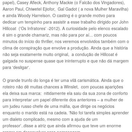
papel), Casey Afleck, Anthony Mackie (o Falcão dos Vingadores),
A
aron Paul,
Chiwetel Ejiofor
, Gal Gado
t ( a
nova
M
ul
her Maravilha)
e ainda Woody Harrelson. O
casting
é o grande motivo para
dedicar um tempinho para assistir a esse trabalho dirigido por John
Hillcoat ('Os Infratores' -2012). A curiosidade pelo elenco escalado
é sim
o grande
chamariz, mas não para por aí... com poucos
minutos do início do thriller, nos veremos envolvidos também com o
clima de conspiração que envolve a produção. Ainda que a história
não seja exatamente muito original, a condução de Hillcoat é
galgada no suspense quase que ininterrupto e que não dá margem
para 'desligar'.
O grande trunfo do longa é ter uma vilã carismática. Ainda que o
roteiro não dê muitas chances a Winslet, com poucas aparições
ela deixa sua marca: nitidamente ela saiu da sua zona de conforto
para interpretar um papel diferente dos anteriores – a mulher de
um judeu russo chefe de uma máfia, que dirige os negócios
enquanto o marido está na cadeia. 'Não foi tarefa simples aprender
um dialeto complicado, mesmo com a ajuda de um
professor'..disse a atriz que ainda afirmou que teve um enorme