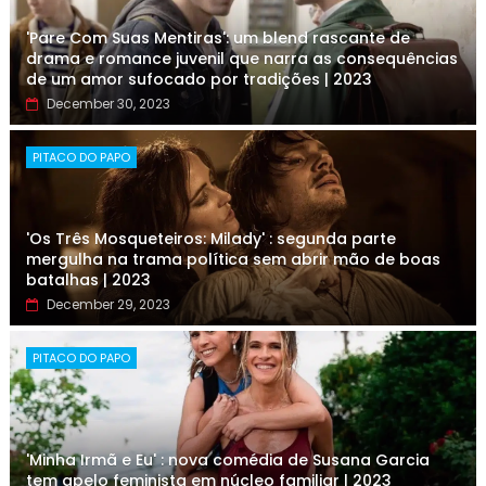
'Pare Com Suas Mentiras': um blend rascante de
drama e romance juvenil que narra as consequências
de um amor sufocado por tradições | 2023
December 30, 2023
PITACO DO PAPO
'Os Três Mosqueteiros: Milady' : segunda parte
mergulha na trama política sem abrir mão de boas
batalhas | 2023
December 29, 2023
PITACO DO PAPO
'Minha Irmã e Eu' : nova comédia de Susana Garcia
tem apelo feminista em núcleo familiar | 2023