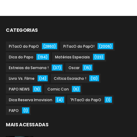
CATEGORIAS
PiTacO do PapO
(2860)
PiTacO do PapO!
(2006)
Dica do Papo
(194)
Matérias Especiais
(123)
Estreias da Semana !
(37)
Oscar
(15)
Livro Vs. Filme
(14)
Crítica Escracho !
(10)
PAPO NEWS
(9)
Comic Con
(6)
Dica Reserva Imovision
(4)
'PiTacO do PapO
(1)
PAPO
(1)
MAIS ACESSADAS