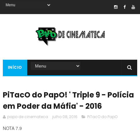
INÍCIO
PiTacO do PapO! ' Triple 9 - Polícia
em Poder da Máfia' - 2016
papo de cinemateca
julho 08, 2016
PiTacO do PapO
NOTA 7.9