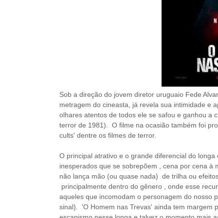
Sob a direção do jovem diretor uruguaio Fede Alva
metragem do cineasta, já revela sua intimidade e 
olhares atentos d
e todos
ele se safou e ganhou a c
terror de 1981). O filme na ocasião também foi pr
cults' dentre os filmes de terror.
O principal atrativo e o grande diferencial do longa
inesperados que se sobrepõem , cena por cena à m
não lança mão (ou quase nada) de trilha ou efeit
principalmente dentro do gênero , onde esse recu
aqueles que incomodam o personagem do nosso pro
sinal). '
O Homem nas Trevas' ainda tem margem par
escapismo nesse longa e talvez o momento mais a