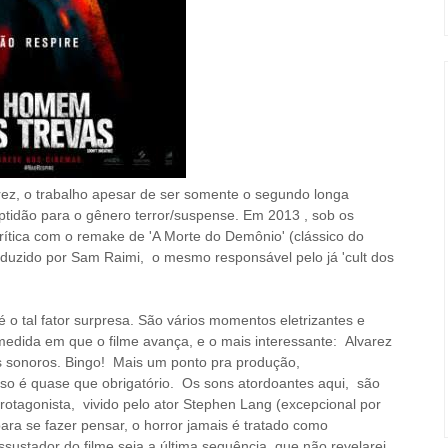
rez, o trabalho apesar de ser somente o segundo longa
aptidão para o gênero terror/suspense. Em 2013 , sob os
rítica com o remake de 'A Morte do Demônio' (clássico do
oduzido por Sam Raimi, o mesmo responsável pelo já 'cult dos
 é o tal fator surpresa. São vários momentos eletrizantes e
edida em que o filme avança, e o mais interessante: Alvarez
os sonoros. Bingo! Mais um ponto pra produção,
rso é quase que obrigatório. Os sons atordoantes aqui, são
tagonista, vivido pelo ator Stephen Lang (excepcional por
a se fazer pensar, o horror jamais é tratado como
ssustador do filme
seja
a última sequência, que não revelarei