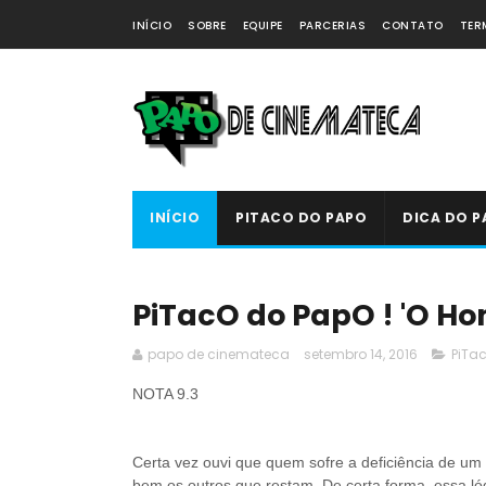
INÍCIO
SOBRE
EQUIPE
PARCERIAS
CONTATO
TER
INÍCIO
PITACO DO PAPO
DICA DO P
PiTacO do PapO ! 'O Ho
papo de cinemateca
setembro 14, 2016
PiTa
NOTA 9.3
Certa vez ouvi que quem sofre a deficiência de u
bem os outros que restam. De certa forma, essa 