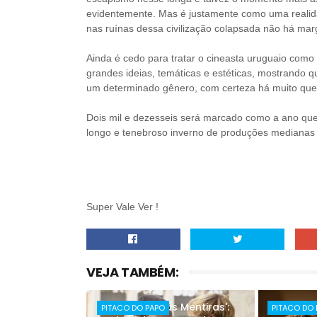
evidentemente. Mas é justamente como uma realidade
nas ruínas dessa civilização colapsada não há ma
Ainda é cedo para tratar o cineasta uruguaio como 
grandes ideias, temáticas e estéticas, mostrando 
um determinado gênero, com certeza há muito que
Dois mil e dezesseis será marcado como a ano que
longo e tenebroso inverno de produções medianas
Super Vale Ver !
VEJA TAMBÉM:
'Pare Com Suas Mentiras':
PITACO DO PAPO
PITACO DO