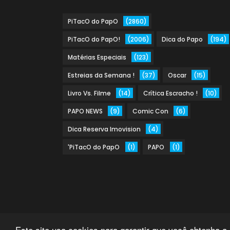
PiTacO do PapO
(2860)
PiTacO do PapO!
(2006)
Dica do Papo
(194)
Matérias Especiais
(123)
Estreias da Semana !
(37)
Oscar
(15)
Livro Vs. Filme
(14)
Crítica Escracho !
(10)
PAPO NEWS
(9)
Comic Con
(6)
Dica Reserva Imovision
(4)
'PiTacO do PapO
(1)
PAPO
(1)
Este site usa cookies para garantir que você obtenha a