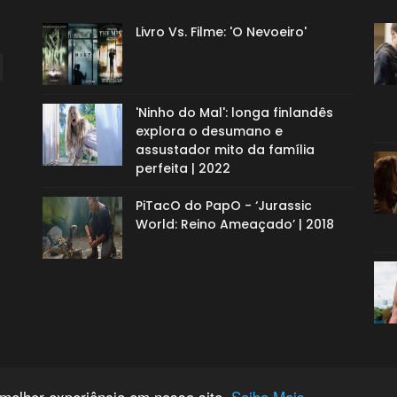
Livro Vs. Filme: 'O Nevoeiro'
'Ninho do Mal': longa finlandês
explora o desumano e
assustador mito da família
perfeita | 2022
PiTacO do PapO - ‘Jurassic
World: Reino Ameaçado’ | 2018
 melhor experiência em nosso site.
Saiba Mais.