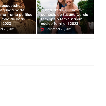
 Mosqueteiros:
 segunda parte
'Minha Irmã e Eu' : nova
 na trama política
comédia de Susana Garcia
r mão de boas
tem apelo feminista em
 | 2023
núcleo familiar | 2023
r 29, 2023
December 28, 2023