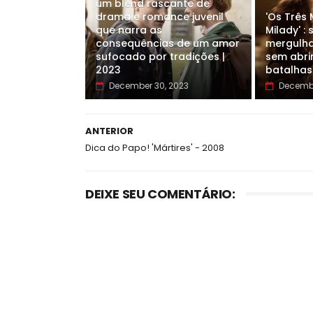
um blend rascante de
drama e romance juvenil
'Os Três
que narra as
Milady' :
consequências de um amor
mergulha
sufocado por tradições |
sem abri
2023
batalhas
December 30, 2023
Decembe
ANTERIOR
Dica do Papo! 'Mártires' - 2008
DEIXE SEU COMENTÁRIO: