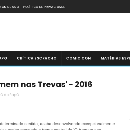
MOS DE USO
POLÍTICA DE PRIVACIDADE
APO
CRÍTICA ESCRACHO
COMIC CON
MATÉRIAS ESP
mem nas Trevas' - 2016
cO do PapO
m determinado sentido, acaba desenvolvendo excepcionalmente
lógica acaba movendo a trama central de 'O Homem das