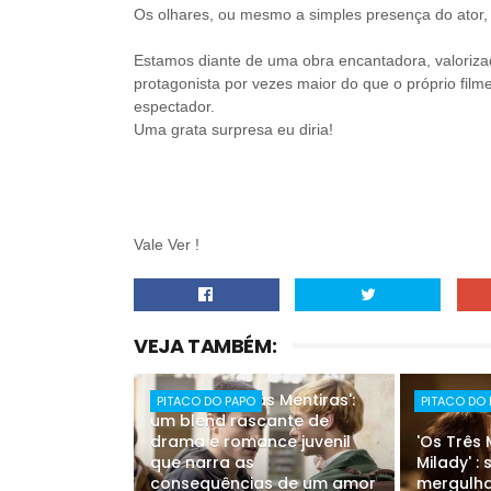
Os olhares, ou mesmo a simples presença do ator,
Estamos diante de uma obra encantadora, valoriz
protagonista por vezes maior do que o próprio fil
espectador.
Uma grata surpresa eu diria!
Vale Ver !
VEJA TAMBÉM:
'Pare Com Suas Mentiras':
PITACO DO PAPO
PITACO DO
um blend rascante de
drama e romance juvenil
'Os Três
que narra as
Milady' :
consequências de um amor
mergulha