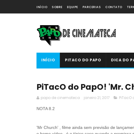
INÍCIO
SOBRE
EQUIPE
PARCERIAS
CONTATO
TER
INÍCIO
PITACO DO PAPO
DICA DO P
PiTacO do PapO! 'Mr. Ch
papo de cinemateca
janeiro 21, 2017
PiTacO 
NOTA 8.2
'Mr Church' , filme ainda sem previsão de lançamen
o home vídeo, é o típico caso quando a premissa se