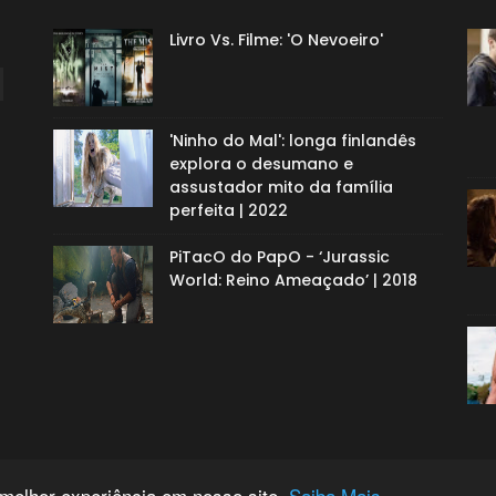
Livro Vs. Filme: 'O Nevoeiro'
'Ninho do Mal': longa finlandês
explora o desumano e
assustador mito da família
perfeita | 2022
PiTacO do PapO - ‘Jurassic
World: Reino Ameaçado’ | 2018
 melhor experiência em nosso site.
Saiba Mais.