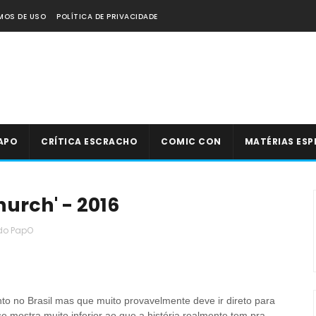
MOS DE USO
POLÍTICA DE PRIVACIDADE
APO
CRÍTICA ESCRACHO
COMIC CON
MATÉRIAS ESP
urch' - 2016
do PapO
to no Brasil mas que muito provavelmente deve ir direto para
 mostra muito inferior ao que a história realmente tem pra