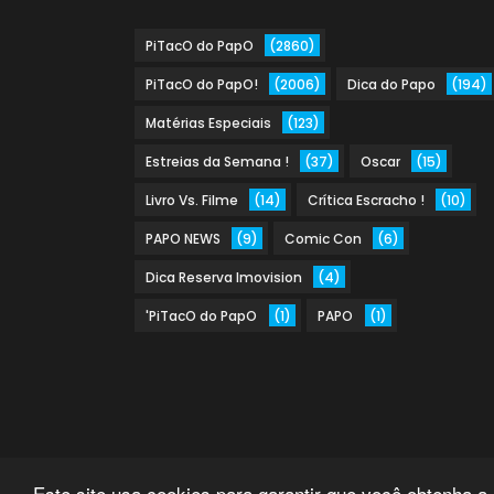
PiTacO do PapO
(2860)
PiTacO do PapO!
(2006)
Dica do Papo
(194)
Matérias Especiais
(123)
Estreias da Semana !
(37)
Oscar
(15)
Livro Vs. Filme
(14)
Crítica Escracho !
(10)
PAPO NEWS
(9)
Comic Con
(6)
Dica Reserva Imovision
(4)
'PiTacO do PapO
(1)
PAPO
(1)
Este site usa cookies para garantir que você obtenha a