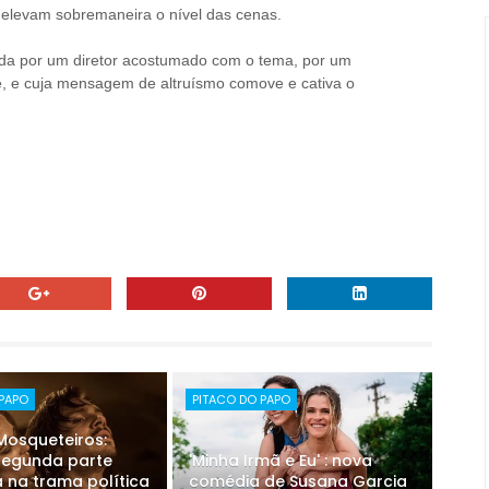
 elevam sobremaneira o nível das cenas.
ada por um diretor acostumado com o tema, por um
me, e cuja mensagem de altruísmo comove e cativa o
 PAPO
PITACO DO PAPO
 Mosqueteiros:
 segunda parte
'Minha Irmã e Eu' : nova
 na trama política
comédia de Susana Garcia