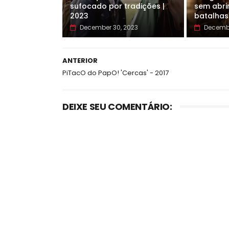
sufocado por tradições |
sem abri
2023
batalhas
December 30, 2023
Decembe
ANTERIOR
PiTacO do PapO! 'Cercas' - 2017
DEIXE SEU COMENTÁRIO: