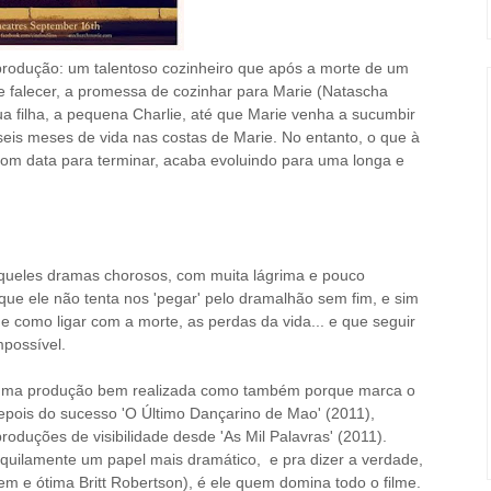
produção: um talentoso cozinheiro que após a morte de um
de falecer, a promessa de cozinhar para Marie (Natascha
ua filha, a pequena Charlie, até que Marie venha a sucumbir
eis meses de vida nas costas de Marie. No entanto, o que à
com data para terminar, acaba evoluindo para uma longa e
daqueles dramas chorosos, com muita lágrima e pouco
que ele não tenta
nos 'pegar' pelo dramalhão sem fim, e sim
como ligar com a morte, as perdas da vida...
e que seguir
impossível.
r uma produção bem realizada como também porque marca o
depois do sucesso 'O Último Dançarino de Mao' (2011),
duções de visibilidade desde 'As Mil Palavras' (2011).
uilamente um papel mais dramático, e pra dizer a verdade,
 e ótima Britt Robertson), é ele quem domina todo o filme.