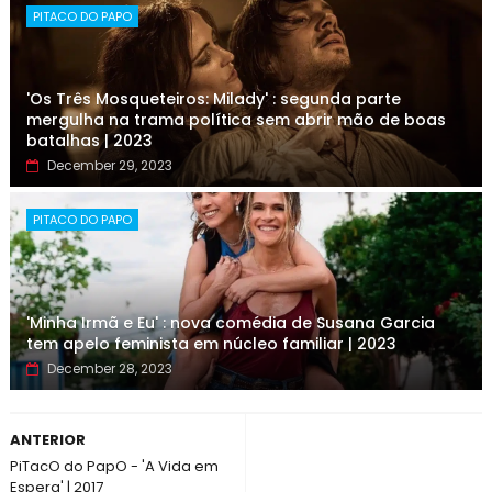
PITACO DO PAPO
'Os Três Mosqueteiros: Milady' : segunda parte
mergulha na trama política sem abrir mão de boas
batalhas | 2023
December 29, 2023
PITACO DO PAPO
'Minha Irmã e Eu' : nova comédia de Susana Garcia
tem apelo feminista em núcleo familiar | 2023
December 28, 2023
ANTERIOR
PiTacO do PapO - 'A Vida em
Espera' | 2017