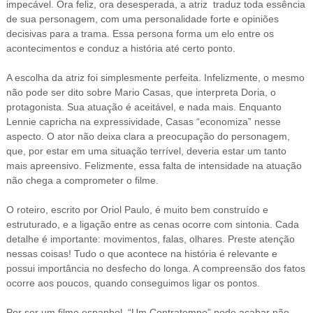
impecável. Ora feliz, ora desesperada, a atriz traduz toda essência
de sua personagem, com uma personalidade forte e opiniões
decisivas para a trama. Essa persona
forma um elo entre os
acontecimentos e conduz a história até certo ponto.
A escolha da atriz foi simplesmente perfeita. Infelizmente, o mesmo
não pode ser dito sobre Mario Casas, que interpreta Doria, o
protagonista. Sua atuação é aceitável, e nada mais. Enquanto
Lennie capricha na expressividade, Casas “economiza” nesse
aspecto. O ator não deixa clara a preocupação do personagem,
que, por estar em uma situação terrível, deveria estar um tanto
mais apreensivo. Felizmente, essa falta de intensidade na atuação
não chega a comprometer o filme.
O roteiro, escrito por Oriol Paulo, é muito bem construído e
estruturado, e a ligação entre as cenas ocorre com sintonia. Cada
detalhe é importante: movimentos, falas, olhares. Preste atenção
nessas coisas! Tudo o que acontece na história é relevante e
possui importância no desfecho do longa. A compreensão dos fatos
ocorre aos poucos, quando conseguimos ligar os pontos.
Por ser um filme espanhol, “Um Contratempo” pode acabar não