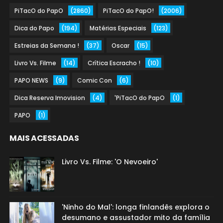
PiTacO do PapO
(2860)
PiTacO do PapO!
(2006)
Dica do Papo
(194)
Matérias Especiais
(123)
Estreias da Semana !
(37)
Oscar
(15)
Livro Vs. Filme
(14)
Crítica Escracho !
(10)
PAPO NEWS
(9)
Comic Con
(6)
Dica Reserva Imovision
(4)
'PiTacO do PapO
(1)
PAPO
(1)
MAIS ACESSADAS
Livro Vs. Filme: 'O Nevoeiro'
'Ninho do Mal': longa finlandês explora o
desumano e assustador mito da família