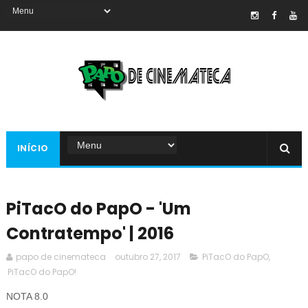
INÍCIO
PiTacO do PapO - 'Um
Contratempo' | 2016
papo de cinemateca
outubro 27, 2017
PiTacO do PapO
,
PiTacO do PapO!
NOTA 8.0