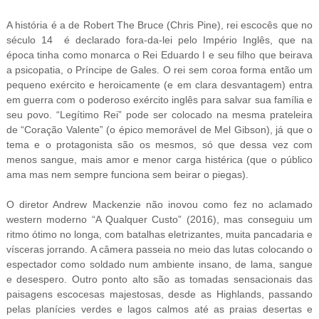
A história é a de Robert The Bruce (Chris Pine), rei escocês que no
século 14 é declarado fora-da-lei pelo Império Inglês, que na
época tinha como monarca o Rei Eduardo I e seu filho que beirava
a psicopatia, o Príncipe de Gales. O rei sem coroa forma então um
pequeno exército e heroicamente (e em clara desvantagem) entra
em guerra com o poderoso exército inglês para salvar sua família e
seu povo. “Legítimo Rei” pode ser colocado na mesma prateleira
de “Coração Valente” (o épico memorável de Mel Gibson), já que o
tema e o protagonista são os mesmos, só que dessa vez com
menos sangue, mais amor e menor carga histérica (que o público
ama mas nem sempre funciona sem beirar o piegas).
O diretor Andrew Mackenzie não inovou como fez no aclamado
western moderno “A Qualquer Custo” (2016), mas conseguiu um
ritmo ótimo no longa, com batalhas eletrizantes, muita pancadaria e
vísceras jorrando. A câmera passeia no meio das lutas colocando o
espectador como soldado num ambiente insano, de lama, sangue
e desespero. Outro ponto alto são as tomadas sensacionais das
paisagens escocesas majestosas, desde as Highlands, passando
pelas planícies verdes e lagos calmos até as praias desertas e