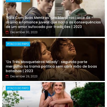
'Pare Com Suas Mentiras': um blend rascante de
drama e romance juvenil que narra as consequências
de um amor sufocado por tradições | 2023
December 30, 2023
PITACO DO PAPO
'Os Três Mosqueteiros: Milady' : segunda parte
mergulha na trama política sem abrir mão de boas
batalhas | 2023
December 29, 2023
PITACO DO PAPO