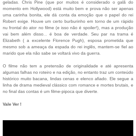
geladas. Chris Pine (que por muitos é considerado o galã do
momento em Hollywood) está muito bem e prova não ser apenas
uma carinha bonita, ele dá conta da emoção que o papel do rei
Robert exige. Houve um certo burburinho em torno de um rápido
nu frontal do ator no filme (e isso não é spoiler!), mas a produção
vai bem além disso... é boa de verdade. Seu par na trama é
Elizabeth ( a excelente Florence Pugh), esposa prometida que
mesmo sob a ameaça da espada do rei inglês, mantem-se fiel ao
marido que ela não sabe se voltará vivo da guerra.
O filme não tem a pretensão de originalidade e até apresenta
algumas falhas no roteiro e na edição, no entanto traz um conteúdo
histórico muito bacana, lindas cenas e elenco afiado. Ele segue a
linha de drama medieval clássico com romance e mortes brutais, e
no final das contas é um filme-pipoca que diverte.
Vale Ver !