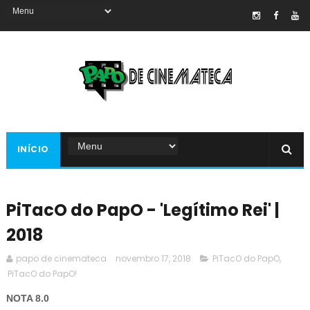
INÍCIO
PiTacO do PapO - 'Legítimo Rei' |
2018
papo de cinemateca
novembro 17, 2018
PiTacO do PapO
,
PiTacO do PapO!
NOTA 8.0