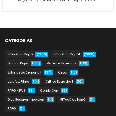
CATEGORIAS
PiTacO do PapO
(2860)
PiTacO do PapO!
(2006)
Dica do Papo
(194)
Matérias Especiais
(123)
Estreias da Semana !
(37)
Oscar
(15)
Livro Vs. Filme
(14)
Crítica Escracho !
(10)
PAPO NEWS
(9)
Comic Con
(6)
Dica Reserva Imovision
(4)
'PiTacO do PapO
(1)
PAPO
(1)