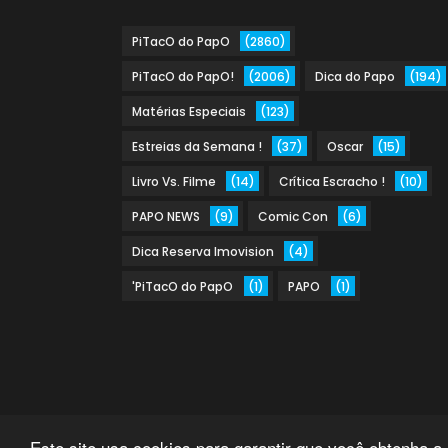
PiTacO do PapO
(2860)
PiTacO do PapO!
(2006)
Dica do Papo
(194)
Matérias Especiais
(123)
Estreias da Semana !
(37)
Oscar
(15)
Livro Vs. Filme
(14)
Crítica Escracho !
(10)
PAPO NEWS
(9)
Comic Con
(6)
Dica Reserva Imovision
(4)
'PiTacO do PapO
(1)
PAPO
(1)
Este site usa cookies para garantir que você obtenha a