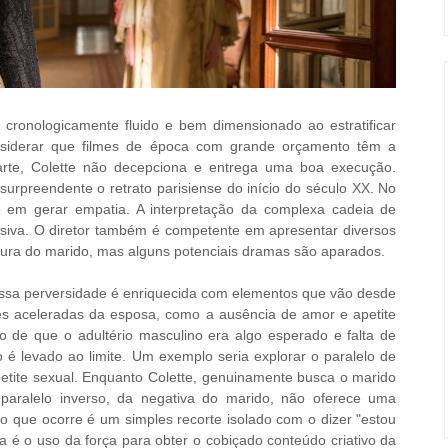
é cronologicamente fluido e bem dimensionado ao estratificar
nsiderar que filmes de época com grande orçamento têm a
arte, Colette não decepciona e entrega uma boa execução.
 surpreendente o retrato parisiense do início do século XX. No
nte em gerar empatia. A interpretação da complexa cadeia de
uasiva. O diretor também é competente em apresentar diversos
igura do marido, mas alguns potenciais dramas são aparados.
 Essa perversidade é enriquecida com elementos que vão desde
es aceleradas da esposa, como a ausência de amor e apetite
o de que o adultério masculino era algo esperado e falta de
o é levado ao limite. Um exemplo seria explorar o paralelo de
etite sexual. Enquanto Colette, genuinamente busca o marido
aralelo inverso, da negativa do marido, não oferece uma
 que ocorre é um simples recorte isolado com o dizer "estou
a é o uso da força para obter o cobiçado conteúdo criativo da