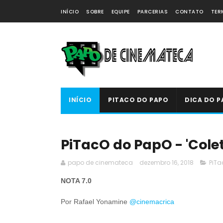
INÍCIO
SOBRE
EQUIPE
PARCERIAS
CONTATO
TER
INÍCIO
PITACO DO PAPO
DICA DO P
PiTacO do PapO - 'Colett
papo de cinemateca
dezembro 16, 2018
PiTa
NOTA 7.0
Por Rafael Yonamine
@cinemacrica