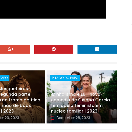
 PAPO
PITACO DO PAPO
 Mosqueteiros:
 segunda parte
'Minha Irmã e Eu' : nova
 na trama política
comédia de Susana Garcia
r mão de boas
tem apelo feminista em
 | 2023
núcleo familiar | 2023
r 29, 2023
December 28, 2023