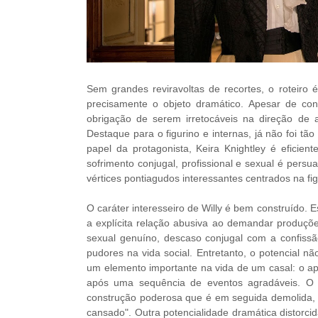
Sem grandes reviravoltas de recortes, o roteiro 
precisamente o objeto dramático. Apesar de co
obrigação de serem irretocáveis na direção de 
Destaque para o figurino e internas, já não foi tão
papel da protagonista, Keira Knightley é eficie
sofrimento conjugal, profissional e sexual é pers
vértices pontiagudos interessantes centrados na f
O caráter interesseiro de Willy é bem construído.
a explícita relação abusiva ao demandar produçõ
sexual genuíno, descaso conjugal com a confissã
pudores na vida social. Entretanto, o potencial nã
um elemento importante na vida de um casal: o ap
após uma sequência de eventos agradáveis. O p
construção poderosa que é em seguida demolida, o
cansado". Outra potencialidade dramática distorcid