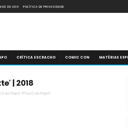
MOS DE USO
POLÍTICA DE PRIVACIDADE
APO
CRÍTICA ESCRACHO
COMIC CON
MATÉRIAS ESP
e' | 2018
cO do PapO
,
PiTacO do PapO!