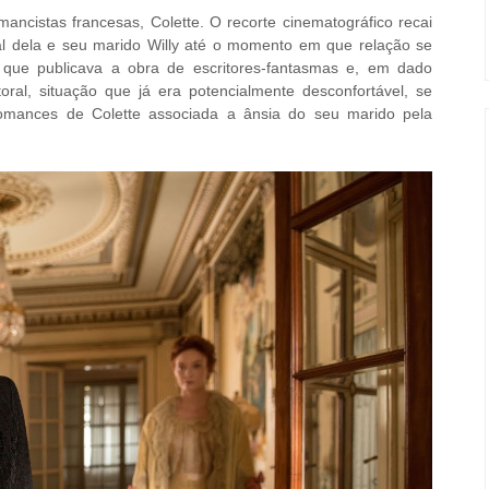
ancistas francesas, Colette. O recorte cinematográfico recai
al dela e seu marido Willy até o momento em que relação se
or que publicava a obra de escritores-fantasmas e, em dado
ral, situação que já era potencialmente desconfortável, se
omances de Colette associada a ânsia do seu marido pela