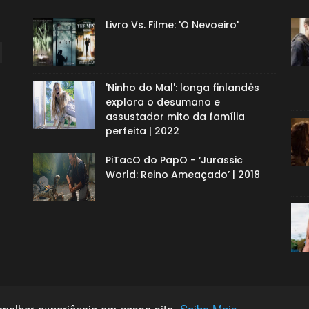
Livro Vs. Filme: 'O Nevoeiro'
'Ninho do Mal': longa finlandês
explora o desumano e
assustador mito da família
perfeita | 2022
PiTacO do PapO - ‘Jurassic
World: Reino Ameaçado’ | 2018
 melhor experiência em nosso site.
Saiba Mais.