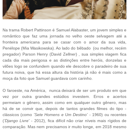
Na trama Robert Pattinson é
Samuel Alabaster, um jovem simples e
romântico que
faz uma jornada no velho oeste selvagem até a
fronteira americana para se casar com o amor da sua vida,
Penélope (Mia Wasikowska). Ao lado do bêbado (ou melhor, recém
pregador) Parson Henry (David Zellner) , sua simples viagem fica
cada dia mais perigosa e as distinções entre heróis, donzelas e
vilões logo se confundem quando ele descobre o paradeiro de sua
futura noiva, que há essa altura da história já não é mais como a
moça da foto que Samuel guardava com carinho.
O faroeste, na América, nunca deixará de ser um produto em que
vez por outra grandes estúdios investem. Erros e acertos
permeiam o gênero, assim como em qualquer outro gênero, mas
há de se convir que, depois de tantos grandes filmes do tipo -
clássicos (como
'Sete Homens e Um Destino' -
1960) ou recentes
(
'Django Livre'
- 2012), fica difícil não criar níveis mais rígidos de
comparação. Mas nem precisamos ir muito longe, em 2018 mesmo