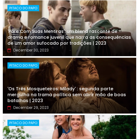
PITACO DO PAPO
'Pare Com Suas Mentiras': um blend rascante de
drama e romance juvenil que narra as consequências
de um amor sufocado por tradições | 2023
December 30, 2023
PITACO DO PAPO
'Os Três Mosqueteiros: Milady' : segunda parte
mergulha na trama política sem abrir mão de boas
batalhas | 2023
December 29, 2023
PITACO DO PAPO