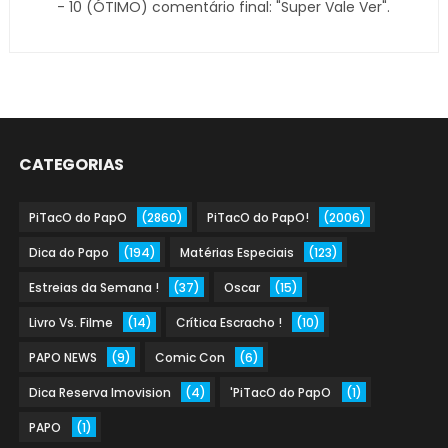
- 10 (ÓTIMO) comentário final: "Super Vale Ver".
CATEGORIAS
PiTacO do PapO
(2860)
PiTacO do PapO!
(2006)
Dica do Papo
(194)
Matérias Especiais
(123)
Estreias da Semana !
(37)
Oscar
(15)
Livro Vs. Filme
(14)
Crítica Escracho !
(10)
PAPO NEWS
(9)
Comic Con
(6)
Dica Reserva Imovision
(4)
'PiTacO do PapO
(1)
PAPO
(1)