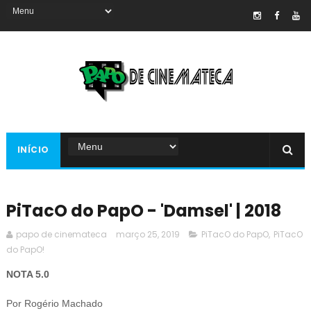
INÍCIO
PiTacO do PapO - 'Damsel' | 2018
papo de cinemateca
março 25, 2019
PiTacO do PapO
,
PiTacO
do PapO!
NOTA 5.0
Por Rogério Machado