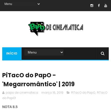
INÍCIO
PiTacO do PapO -
'Megarromântico' | 2019
papo de cinemateca
março 16, 2019
PiTacO do PapO
,
PiTacO
do PapO!
NOTA 8.5