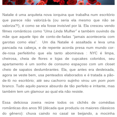
Natalie é uma arquiteta nova iorquina que trabalha num escritório
que parece não valorizá-la (ou seria ela mesmo que não se
valoriza?!), é como se ela fosse invisível por lá. Ela cresceu vendo
filmes românticos como
“Uma Linda Mulher”
e também ouvindo da
mãe que aquele tipo de conto-de-fadas “jamais aconteceria com
garotas como elas”. Um dia Natalie é assaltada e leva uma
pancada na cabeça, e de repente acorda presa num mundo cor-
de-rosa perfeitinho que ela tanto abominava : NYC é limpa,
cheirosa, cheia de flores e lojas de cupcakes coloridos, seu
apartamento é um sonho de consumo espaçoso com um closet
cheio de sapatos deslumbrantes. Ela, que antes era desleixada,
agora se veste bem, usa penteados elaborados e é tratada a pão-
de-ló no escritório; até seu cachorro sujinho virou um
pom pom
branco. Tudo aquilo parece absurdo de tão perfeito e irritante, mas
também tem um glamour ao qual ela não resiste.
Essa deliciosa zoeira reúne todos os clichês de comédias
românticas dos anos 90 (década que produziu os maiores clássicos
do gênero): chuva caindo no casal se beijando, a mocinha