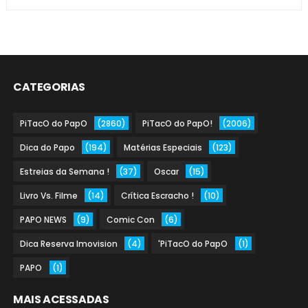
CATEGORIAS
PiTacO do PapO
(2860)
PiTacO do PapO!
(2006)
Dica do Papo
(194)
Matérias Especiais
(123)
Estreias da Semana !
(37)
Oscar
(15)
Livro Vs. Filme
(14)
Crítica Escracho !
(10)
PAPO NEWS
(9)
Comic Con
(6)
Dica Reserva Imovision
(4)
'PiTacO do PapO
(1)
PAPO
(1)
MAIS ACESSADAS