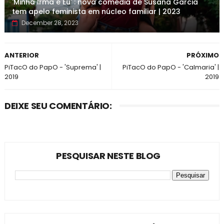
'Minha Irmã e Eu' : nova comédia de Susana Garcia
tem apelo feminista em núcleo familiar | 2023
December 28, 2023
ANTERIOR
PRÓXIMO
PiTacO do PapO - 'Suprema' |
PiTacO do PapO - 'Calmaria' |
2019
2019
DEIXE SEU COMENTÁRIO:
PESQUISAR NESTE BLOG