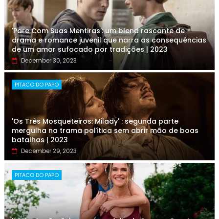
'Pare Com Suas Mentiras': um blend rascante de
drama e romance juvenil que narra as consequências
de um amor sufocado por tradições | 2023
December 30, 2023
PITACO DO PAPO
'Os Três Mosqueteiros: Milady' : segunda parte
mergulha na trama política sem abrir mão de boas
batalhas | 2023
December 29, 2023
PITACO DO PAPO