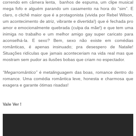
correndo em câmera lenta, banhos de espuma, um clipe musical
mega fofo e alguém parando um casamento na hora do “sim”. E
claro, o clichê maior que é a protagonista (vivida por Rebel Wilson,
um acontecimento de atriz, vibrante e divertida!) que é fechada pro
amor e emocionalmente quebrada (culpa da mãe!) e que tem uma
inimiga no trabalho e um melhor amigo gay super caricato para
aconselhá-la. E sexo? Bem, sexo não existe em comédias
românticas, é apenas insinuado; pra desespero de Natalie!
Situações ridículas que jamais aconteceriam na vida real mas que
mostram sem pudor as ilusões bobas que criam no espectador.
“Megarromântico”
é metalinguagem das boas, romance dentro do
romance. Uma comédia romântica leve, honesta e charmosa que
exagera e garante ótimas risadas!
Vale Ver !