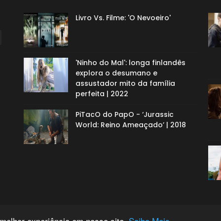
Livro Vs. Filme: 'O Nevoeiro'
'Ninho do Mal': longa finlandês
explora o desumano e
assustador mito da família
perfeita | 2022
PiTacO do PapO - ‘Jurassic
World: Reino Ameaçado’ | 2018
 melhor experiência em nosso site.
Saiba Mais.