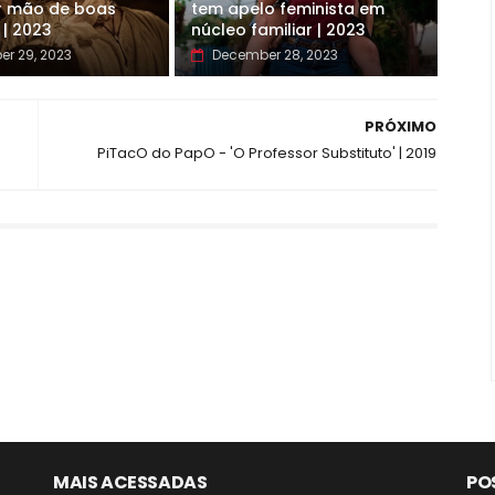
r mão de boas
tem apelo feminista em
 | 2023
núcleo familiar | 2023
r 29, 2023
December 28, 2023
PRÓXIMO
PiTacO do PapO - 'O Professor Substituto' | 2019
MAIS ACESSADAS
PO