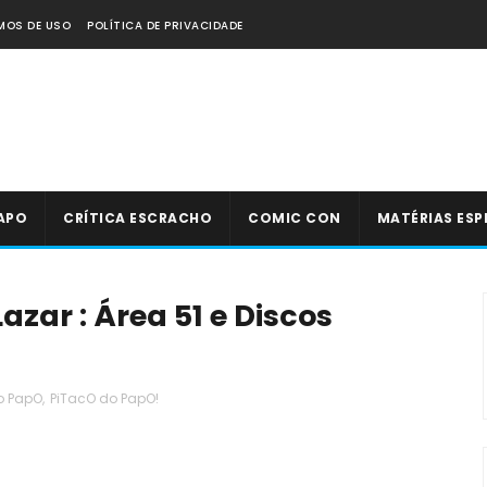
MOS DE USO
POLÍTICA DE PRIVACIDADE
APO
CRÍTICA ESCRACHO
COMIC CON
MATÉRIAS ESP
azar : Área 51 e Discos
o PapO
,
PiTacO do PapO!