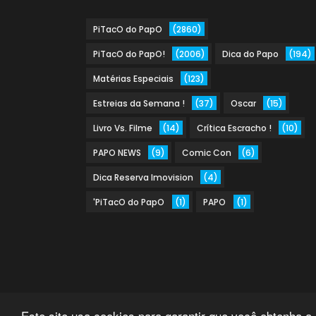
PiTacO do PapO
(2860)
PiTacO do PapO!
(2006)
Dica do Papo
(194)
Matérias Especiais
(123)
Estreias da Semana !
(37)
Oscar
(15)
Livro Vs. Filme
(14)
Crítica Escracho !
(10)
PAPO NEWS
(9)
Comic Con
(6)
Dica Reserva Imovision
(4)
'PiTacO do PapO
(1)
PAPO
(1)
Este site usa cookies para garantir que você obtenha a