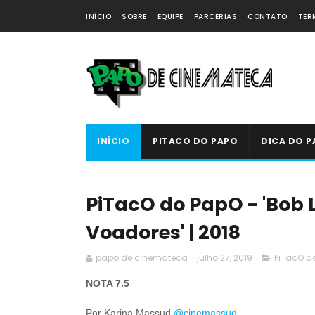
INÍCIO
SOBRE
EQUIPE
PARCERIAS
CONTATO
TER
INÍCIO
PITACO DO PAPO
DICA DO P
PiTacO do PapO - 'Bob L
Voadores' | 2018
papo de cinemateca
julho 27, 2019
PiTacO d
NOTA 7.5
Por Karina Massud
@cinemassud