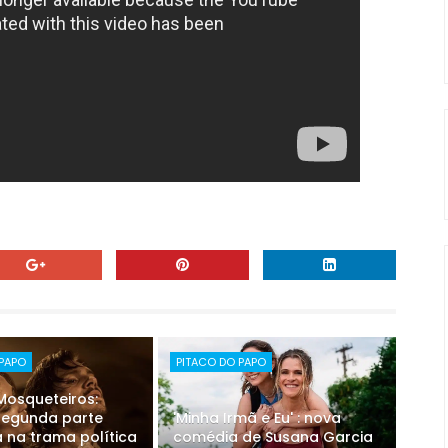
 PAPO
PITACO DO PAPO
 Mosqueteiros:
 segunda parte
'Minha Irmã e Eu' : nova
 na trama política
comédia de Susana Garcia