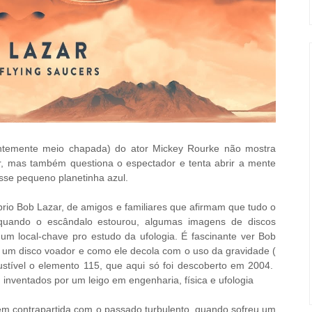
ntemente meio chapada) do ator Mickey Rourke não mostra
, mas também questiona o espectador e tenta abrir a mente
se pequeno planetinha azul.
prio Bob Lazar, de amigos e familiares que afirmam que tudo o
 quando o escândalo estourou, algumas imagens de discos
 local-chave pro estudo da ufologia. É fascinante ver Bob
um disco voador e como ele decola com o uso da gravidade (
stível o elemento 115, que aqui só foi descoberto em 2004.
 inventados por um leigo em engenharia, física e ufologia
 em contrapartida com o passado turbulento, quando sofreu um