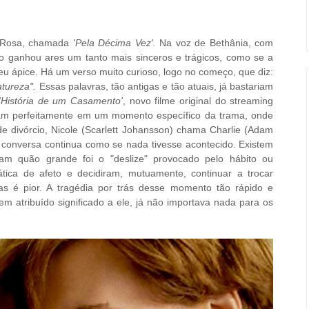
l Rosa, chamada
'Pela Décima Vez'.
Na voz de Bethânia, com
ão ganhou ares um tanto mais sinceros e trágicos, como se a
seu ápice. Há um verso muito curioso, logo no começo, que diz:
atureza".
Essas palavras, tão antigas e tão atuais, já bastariam
'História de um Casamento'
, novo filme original do streaming
aixam perfeitamente em um momento específico da trama, onde
e divórcio, Nicole (Scarlett Johansson) chama Charlie (Adam
 conversa continua como se nada tivesse acontecido. Existem
ram quão grande foi o "deslize" provocado pelo hábito ou
ica de afeto e decidiram, mutuamente, continuar a trocar
las é pior. A tragédia por trás desse momento tão rápido e
em atribuído significado a ele, já não importava nada para os