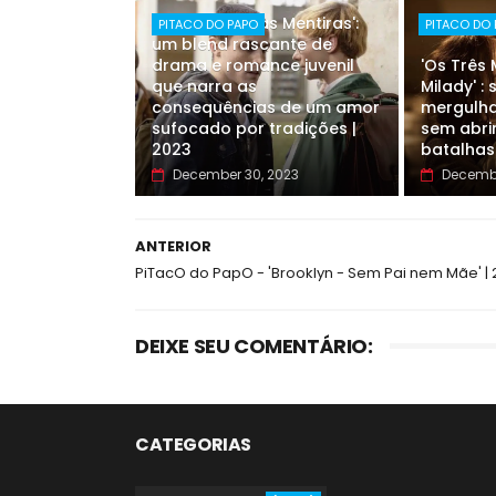
'Pare Com Suas Mentiras':
PITACO DO PAPO
PITACO DO
um blend rascante de
drama e romance juvenil
'Os Três
que narra as
Milady' :
consequências de um amor
mergulha
sufocado por tradições |
sem abri
2023
batalhas
December 30, 2023
Decembe
ANTERIOR
PiTacO do PapO - 'Brooklyn - Sem Pai nem Mãe' | 
DEIXE SEU COMENTÁRIO:
CATEGORIAS