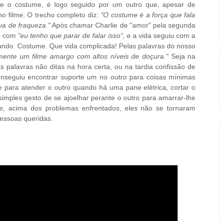
e o costume, é logo seguido por um outro que, apesar de
o filme. O trecho completo diz:
"O costume é a força que fala
va de fraqueza."
Após chamar Charlie de "amor" pela segunda
a com
"eu tenho que parar de falar isso",
e a vida seguiu com a
ando. Costume. Que vida complicada! Pelas palavras do nosso
mente um filme amargo com altos níveis de doçura."
Seja na
 palavras não ditas na hora certa, ou na tardia confissão de
nseguiu encontrar suporte um no outro para coisas mínimas
e para atender o outro quando há uma pane elétrica, cortar o
simples gesto de se ajoelhar perante o outro para amarrar-lhe
, acima dos problemas enfrentados, eles não se tornaram
essoas queridas.