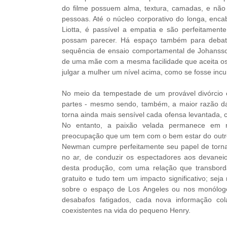
do filme possuem alma, textura, camadas, e nã
pessoas. Até o núcleo corporativo do longa, enc
Liotta, é passível a empatia e são perfeitamen
possam parecer. Há espaço também para debate
sequência de ensaio comportamental de Johansso
de uma mãe com a mesma facilidade que aceita os 
julgar a mulher um nível acima, como se fosse inc
No meio da tempestade de um provável divórcio es
partes - mesmo sendo, também, a maior razão da 
torna ainda mais sensível cada ofensa levantada, 
No entanto, a paixão velada permanece em m
preocupação que um tem com o bem estar do outr
Newman cumpre perfeitamente seu papel de tornar 
no ar, de conduzir os espectadores aos devanei
desta produção, com uma relação que transborda
gratuito e tudo tem um impacto significativo; seja
sobre o espaço de Los Angeles ou nos monólog
desabafos fatigados, cada nova informação co
coexistentes na vida do pequeno Henry.