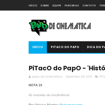
INÍCIO
SOBRE
EQUIPE
PARCERIAS
CONTATO
TER
INÍCIO
PITACO DO PAPO
DICA DO P
PiTacO do PapO - 'Hist
papo de cinemateca
dezembro 08, 2019
PiT
NOTA 10
As mazelas da insuficiência
Por Vinícius Martins
@cinemarcante