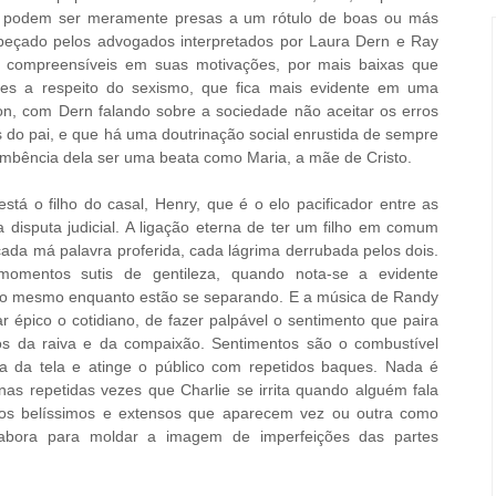
o podem ser meramente presas a um rótulo de boas ou más
abeçado pelos advogados interpretados por Laura Dern e Ray
te compreensíveis em suas motivações, por mais baixas que
s a respeito do sexismo, que fica mais evidente em uma
n, com Dern falando sobre a sociedade não aceitar os erros
do pai, e que há uma doutrinação social enrustida de sempre
umbência dela ser uma beata como Maria, a mãe de Cristo.
tá o filho do casal, Henry, que é o elo pacificador entre as
disputa judicial. A ligação eterna de ter um filho em comum
cada má palavra proferida, cada lágrima derrubada pelos dois.
omentos sutis de gentileza, quando nota-se a evidente
o mesmo enquanto estão se separando. E a música de Randy
épico o cotidiano, de fazer palpável o sentimento que paira
os da raiva e da compaixão. Sentimentos são o combustível
 da tela e atinge o público com repetidos baques. Nada é
 nas repetidas vezes que Charlie se irrita quando alguém fala
os belíssimos e extensos que aparecem vez ou outra como
labora para moldar a imagem de imperfeições das partes