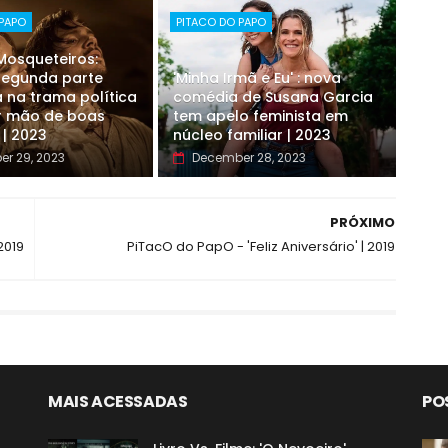
 PAPO
PITACO DO PAPO
 Mosqueteiros:
 segunda parte
'Minha Irmã e Eu' : nova
 na trama política
comédia de Susana Garcia
r mão de boas
tem apelo feminista em
 | 2023
núcleo familiar | 2023
r 29, 2023
December 28, 2023
PRÓXIMO
2019
PiTacO do PapO - 'Feliz Aniversário' | 2019
MAIS ACESSADAS
PO