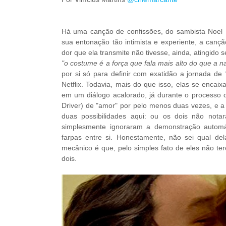
Há uma canção de confissões, do sambista Noe
sua entonação tão intimista e experiente, a canç
dor que ela transmite não tivesse, ainda, atingido 
"o costume é a força que fala mais alto do que a n
por si só para definir com exatidão a jornada de
Netflix. Todavia, mais do que isso, elas se enc
em um diálogo acalorado, já durante o processo d
Driver) de "amor" por pelo menos duas vezes, e a
duas possibilidades aqui: ou os dois não nota
simplesmente ignoraram a demonstração automát
farpas entre si. Honestamente, não sei qual de
mecânico é que, pelo simples fato de eles não ter
dois.