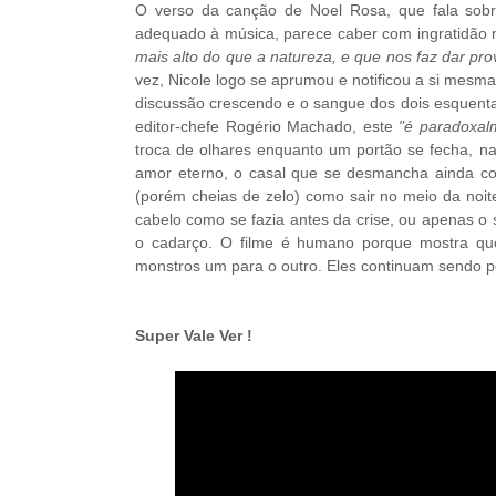
O verso da canção de Noel Rosa, que fala sobr
adequado à música, parece caber com ingratidão n
mais alto do que a natureza, e que nos faz dar pro
vez, Nicole logo se aprumou e notificou a si mesm
discussão crescendo e o sangue dos dois esquent
editor-chefe Rogério Machado, este
"é paradoxal
troca de olhares enquanto um portão se fecha, nas
amor eterno, o casal que se desmancha ainda co
(porém cheias de zelo) como sair no meio da noit
cabelo como se fazia antes da crise, ou apenas o 
o cadarço. O filme é humano porque mostra que
monstros um para o outro. Eles continuam sendo p
Super Vale Ver !