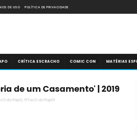
MOS DE USO
POLÍTICA DE PRIVACIDADE
APO
CRÍTICA ESCRACHO
COMIC CON
MATÉRIAS ESP
ória de um Casamento' | 2019
acO do PapO
,
PiTacO do PapO!