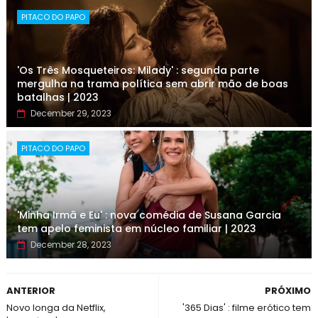
PITACO DO PAPO
'Os Três Mosqueteiros: Milady' : segunda parte
mergulha na trama política sem abrir mão de boas
batalhas | 2023
December 29, 2023
PITACO DO PAPO
'Minha Irmã e Eu' : nova comédia de Susana Garcia
tem apelo feminista em núcleo familiar | 2023
December 28, 2023
ANTERIOR
PRÓXIMO
Novo longa da Netflix,
'365 Dias' : filme erótico tem