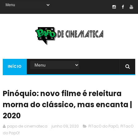
INÍCIO
Pinóquio: novo filme é releitura
morna do clássico, mas encanta |
2020
papo de cinemateca
junho 09, 2020
PiTacO do PapO
,
PiTacO
do PapO!