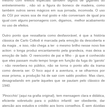
mesmo com efeitos especiais também dignos de gigantes do
entretenimento
, não só a figura do boneco de madeira, como
também outros seres mágicos em sua jornada, incomoda. O uso
do CGI por vezes soa de mal gosto e não conversam de igual pra
igual com alguns personagens com, digamos, melhor acabamento
no uso de efeitos.
Outro ponto que ressaltaria como desfavorável, é que a história
clássica de Carlo Collodi é marcada pela emoção da descoberta e
da magia , e isso, não chega a ter o mesmo brilho nesse novo live
action: o longa produz encantamento pela grandeza, mas deixa a
emoção de lado. O reencontro de pai e filho -
já que é conhecido
que eles passam muito tempo longe em função da fuga do 'garoto'
-
não reverbera no público, não se torna o ponto alto da trama
como deveria ser. O foco aqui é a aventura, e se olharmos por
esse prisma, a produção há de sair com saldo positivo. Mas claro,
desagradando em parte àqueles que se pautam pelo clássico de
1940.
'Pinocchio'
(aqui na grafia original), tem mensagem clara e didática,
eficiente sobretudo para o público infantil: ser obediente, dar
atenção aos estudos e crédito aos bons conselhos. É sem dúvidas