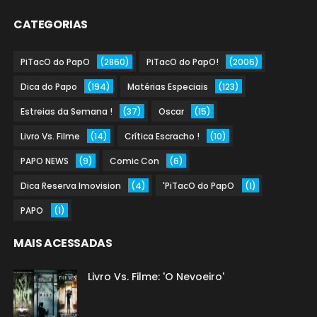
CATEGORIAS
PiTacO do PapO
(2860)
PiTacO do PapO!
(2006)
Dica do Papo
(194)
Matérias Especiais
(123)
Estreias da Semana !
(37)
Oscar
(15)
Livro Vs. Filme
(14)
Crítica Escracho !
(10)
PAPO NEWS
(9)
Comic Con
(6)
Dica Reserva Imovision
(4)
'PiTacO do PapO
(1)
PAPO
(1)
MAIS ACESSADAS
Livro Vs. Filme: 'O Nevoeiro'