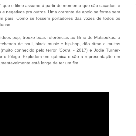
e' que o filme assume à partir do momento que são caçados, e
s e negativos pra outros. Uma corrente de apoio se forma sem
m país. Como se fossem portadores das vozes de todos os
ituoso.
vídeos pop, trouxe boas referências ao filme de
M
atsoukas: a
 recheada de soul, black music e hip-hop, dão ritmo e muitas
 (muito conhecido pelo terror
'Corra' -
2017) e
Jodie Turner-
rar o fôlego. Explodem em química e são a representação em
lamentavelmente está longe de ter um fim.