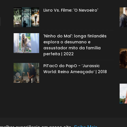
Livro Vs. Filme: 'O Nevoeiro'
'Ninho do Mal': longa finlandês
explora o desumano e
assustador mito da família
perfeita | 2022
PiTacO do PapO - ‘Jurassic
World: Reino Ameaçado’ | 2018
 melhor experiência em nosso site.
Saiba Mais.