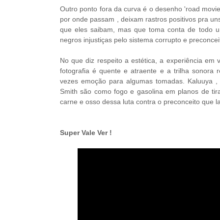
Outro ponto fora da curva é o desenho 'road movi
por onde passam , deixam rastros positivos pra un
que eles saibam, mas que toma conta de todo u
negros injustiças pelo sistema corrupto e preconce
No que diz respeito a estética, a experiência em 
fotografia é quente e atraente e a trilha sonora
vezes emoção para algumas tomadas.
Kaluuya ,
Smith são como fogo e gasolina em planos de ti
carne e osso dessa luta contra o preconceito que 
Super Vale Ver !