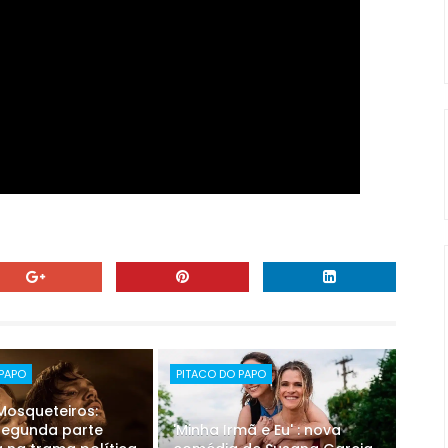
 PAPO
PITACO DO PAPO
 Mosqueteiros:
 segunda parte
'Minha Irmã e Eu' : nova