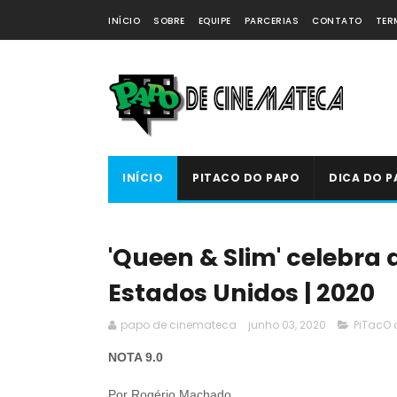
INÍCIO
SOBRE
EQUIPE
PARCERIAS
CONTATO
TER
INÍCIO
PITACO DO PAPO
DICA DO P
'Queen & Slim' celebra 
Estados Unidos | 2020
papo de cinemateca
junho 03, 2020
PiTacO 
NOTA 9.0
Por Rogério Machado