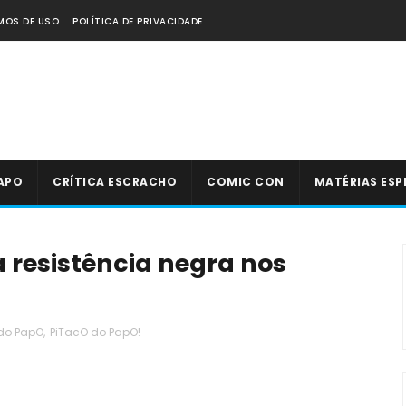
MOS DE USO
POLÍTICA DE PRIVACIDADE
APO
CRÍTICA ESCRACHO
COMIC CON
MATÉRIAS ESP
a resistência negra nos
do PapO
,
PiTacO do PapO!