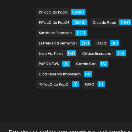
PiTacO do PapO
(2860)
PiTacO do PapO!
(2006)
Dica do Papo
(194)
Matérias Especiais
(123)
Estreias da Semana !
(37)
Oscar
(15)
Livro Vs. Filme
(14)
Crítica Escracho !
(10)
PAPO NEWS
(9)
Comic Con
(6)
Dica Reserva Imovision
(4)
'PiTacO do PapO
(1)
PAPO
(1)
Este site usa cookies para garantir que você obtenha a