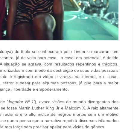
Kaluuya) do título se conheceram pelo Tinder e marcaram um
ontro, já de volta para casa, o casal em potencial,
é detido
A situação se agrava, com resultados repentinos e trágicos,
terrorizados e com medo da destruição de suas vidas pessoais
ente é registrado em vídeo e viraliza na internet, e o casal,
, terror e pesar para algumas pessoas, já que para a maior
ingança , liberdade e empoderamento.
 (de
'Jogador Nº 1'
), evoca visões de mundo divergentes dos
se fosse Martin Luther King Jr e Malcolm X. A raiz altamente
o racismo e o alto índice de negros m
ortos sem um motivo
-se quem pensa que a narrativa repetirá discursos inflamados
ria tem força sem precisar apelar para vícios do gênero.