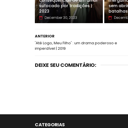
consequências de um amor
mergulha
sufocado por tradições |
sem abri
2023
batalhas
December 30, 2023
Decembe
ANTERIOR
'Até Logo, Meu Filho' : um drama poderoso e
imperdível | 2019
DEIXE SEU COMENTÁRIO:
CATEGORIAS