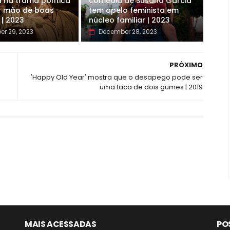
 na trama política
comédia de Susana Garcia
r mão de boas
tem apelo feminista em
 | 2023
núcleo familiar | 2023
r 29, 2023
December 28, 2023
PRÓXIMO
'Happy Old Year' mostra que o desapego pode ser
uma faca de dois gumes | 2019
MAIS ACESSADAS
PO