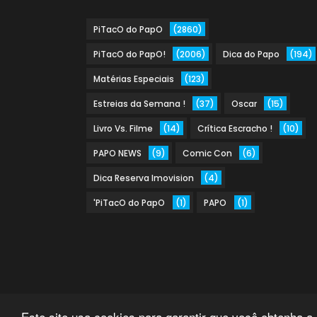
PiTacO do PapO
(2860)
PiTacO do PapO!
(2006)
Dica do Papo
(194)
Matérias Especiais
(123)
Estreias da Semana !
(37)
Oscar
(15)
Livro Vs. Filme
(14)
Crítica Escracho !
(10)
PAPO NEWS
(9)
Comic Con
(6)
Dica Reserva Imovision
(4)
'PiTacO do PapO
(1)
PAPO
(1)
Este site usa cookies para garantir que você obtenha a