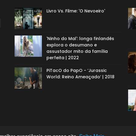
Livro Vs. Filme: 'O Nevoeiro'
'Ninho do Mal': longa finlandês
explora o desumano e
assustador mito da família
perfeita | 2022
PiTacO do PapO - ‘Jurassic
World: Reino Ameaçado’ | 2018
 melhor experiência em nosso site.
Saiba Mais.