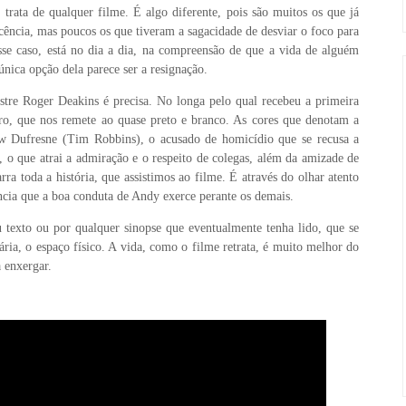
 trata de qualquer filme. É algo diferente, pois são muitos os que já
ência, mas poucos os que tiveram a sagacidade de desviar o foco para
se caso, está no dia a dia, na compreensão de que a vida de alguém
única opção dela parece ser a resignação.
estre Roger Deakins é precisa. No longa pelo qual recebeu a primeira
aro, que nos remete ao quase preto e branco. As cores que denotam a
rew Dufresne (Tim Robbins), o acusado de homicídio que se recusa a
, o que atrai a admiração e o respeito de colegas, além da amizade de
a toda a história, que assistimos ao filme. É através do olhar atento
cia que a boa conduta de Andy exerce perante os demais.
 texto ou por qualquer sinopse que eventualmente tenha lido, que se
iária, o espaço físico. A vida, como o filme retrata, é muito melhor do
a enxergar.