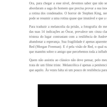
Ora, para chegar a esse nível, devemos saber que não se
abordaram a saga do homem que precisa provar a sua inoc
a rotina dos condenados. O horror de Stephen King, nes
pode se resumir a uma rotina quase que imutável e que a 
Para traduzir a melancolia da prisão, a fotografia do m
das suas 14 indicações ao Óscar, prevalece um cinza cl
tristeza do lugar contrastam com a resiliência de And
abandonar a esperança. Sua fragilidade é apenas aparente
Red (Morgan Freeman). E é pela visão de Red, o qual narr
que mantém sobre o amigo que percebemos toda a influên
Quem não assistiu ao clássico não deve pensar, pelo meu
trata de um filme triste. Melancólica é apenas a penitenc
que aquilo. Às vezes falta só um pouco de resiliência par