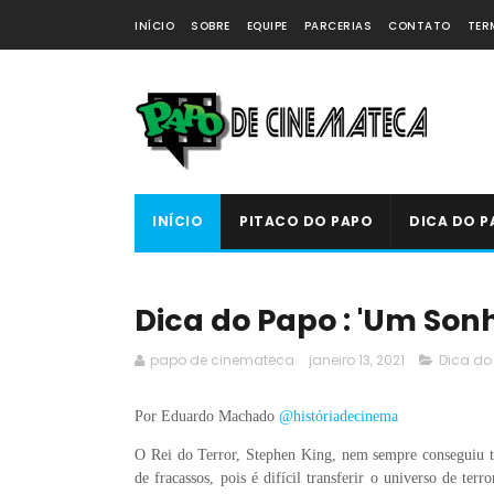
INÍCIO
SOBRE
EQUIPE
PARCERIAS
CONTATO
TER
INÍCIO
PITACO DO PAPO
DICA DO P
Dica do Papo : 'Um Sonh
papo de cinemateca
janeiro 13, 2021
Dica do
Por Eduardo Machado
@históriadecinema
O Rei do Terror, Stephen King, nem sempre conseguiu tr
de fracassos, pois é difícil transferir o universo de ter