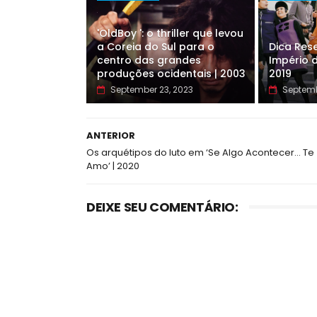
'OldBoy ': o thriller que levou
a Coreia do Sul para o
Dica Rese
centro das grandes
Império d
produções ocidentais | 2003
2019
September 23, 2023
Septemb
ANTERIOR
Os arquétipos do luto em ‘Se Algo Acontecer… Te
Amo’ | 2020
DEIXE SEU COMENTÁRIO: