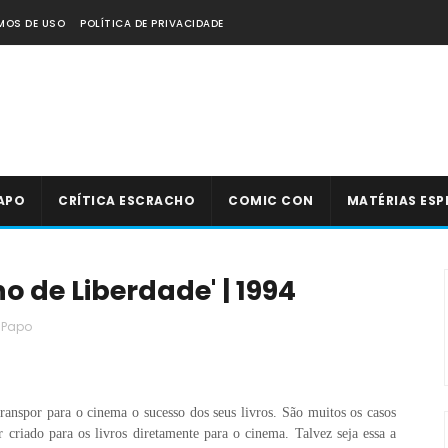
MOS DE USO
POLÍTICA DE PRIVACIDADE
APO
CRÍTICA ESCRACHO
COMIC CON
MATÉRIAS ESP
o de Liberdade' | 1994
 Papo
anspor para o cinema o sucesso dos seus livros. São muitos os casos
ror criado para os livros diretamente para o cinema. Talvez seja essa a