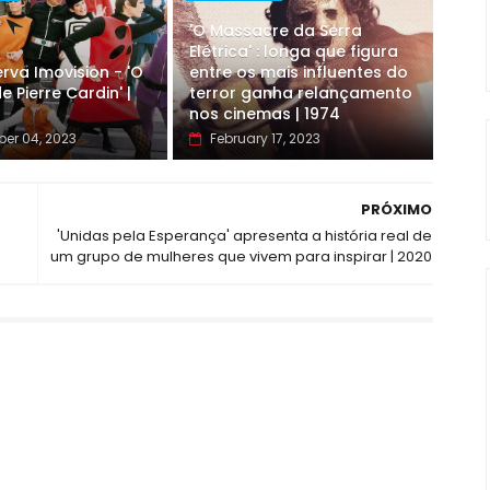
'O Massacre da Serra
Elétrica' : longa que figura
rva Imovision - 'O
entre os mais influentes do
e Pierre Cardin' |
terror ganha relançamento
nos cinemas | 1974
er 04, 2023
February 17, 2023
PRÓXIMO
'Unidas pela Esperança' apresenta a história real de
um grupo de mulheres que vivem para inspirar | 2020