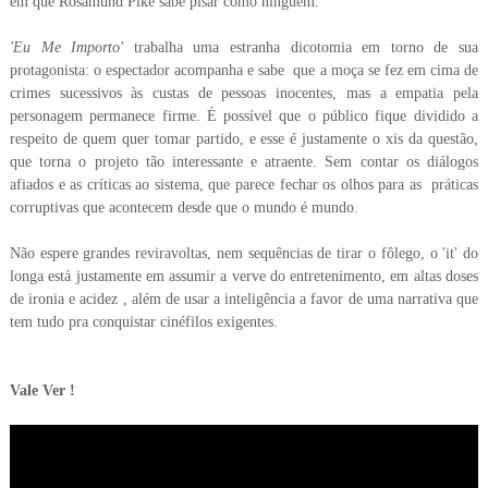
em que Rosamund Pike sabe pisar como ninguém.
'Eu Me Importo'
trabalha uma estranha dicotomia em torno de sua
protagonista: o espectador acompanha e sabe que a moça se fez em cima de
crimes sucessivos às custas de pessoas inocentes, mas a empatia pela
personagem permanece firme. É possível que o público fique dividido a
respeito de quem quer tomar partido, e esse é justamente o xis da questão,
que torna o projeto tão interessante e atraente. Sem contar os diálogos
afiados e as críticas ao sistema, que parece fechar os olhos para as práticas
corruptivas que acontecem desde que o mundo é mundo.
Não espere grandes reviravoltas, nem sequências de tirar o fôlego, o 'it' do
longa está justamente em assumir a verve do entretenimento, em altas doses
de ironia e acidez , além de usar a inteligência a favor de uma narrativa que
tem tudo pra conquistar cinéfilos exigentes.
Vale Ver !