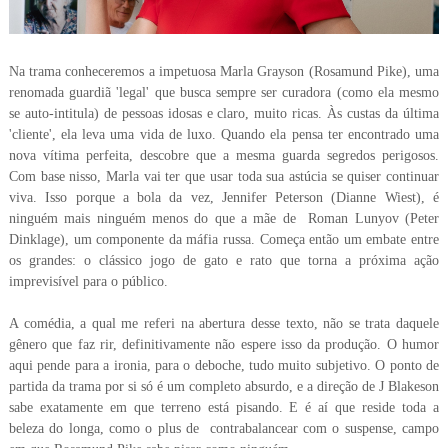
Na trama conheceremos a impetuosa Marla Grayson (Rosamund Pike), uma
renomada guardiã 'legal' que busca sempre ser curadora (como ela mesmo
se auto-intitula) de pessoas idosas e claro, muito ricas. Às custas da última
'cliente', ela leva uma vida de luxo. Quando ela pensa ter encontrado uma
nova vítima perfeita, descobre que a mesma guarda segredos perigosos.
Com base nisso, Marla vai ter que usar toda sua astúcia se quiser continuar
viva.
Isso porque a bola da vez, Jennifer Peterson (Dianne Wiest), é
ninguém mais ninguém menos do que a mãe de Roman Lunyov (Peter
Dinklage), um componente da máfia russa. Começa então um embate entre
os grandes: o clássico jogo de gato e rato que torna a próxima ação
imprevisível para o público.
A comédia, a qual me referi na abertura desse texto, não se trata daquele
gênero que faz rir, definitivamente não espere isso da produção. O humor
aqui pende para a ironia, para o deboche, tudo muito subjetivo. O ponto de
partida da trama por si só é um completo absurdo, e a direção de J Blakeson
sabe exatamente em que terreno está pisando. E é aí que reside toda a
beleza do longa, como o plus de contrabalancear com o suspense, campo