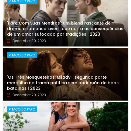
PITACO DO PAPO
'Pare Com Suas Mentiras': um blend rascante de
drama e romance juvenil que narra as consequências
de um amor sufocado por tradições | 2023
December 30, 2023
PITACO DO PAPO
'Os Três Mosqueteiros: Milady' : segunda parte
mergulha na trama política sem abrir mão de boas
batalhas | 2023
December 29, 2023
PITACO DO PAPO