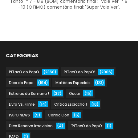
Tanto" * 7 - 8.9 (BOM) comentário final : "Vale Ver" * 9
- 10 (ÓTIMO) comentário final: "Super Vale Ver".
CATEGORIAS
PiTacO do PapO
(2860)
PiTacO do PapO!
(2006)
Dica do Papo
(194)
Matérias Especiais
(123)
Estreias da Semana !
(37)
Oscar
(15)
Livro Vs. Filme
(14)
Crítica Escracho !
(10)
PAPO NEWS
(9)
Comic Con
(6)
Dica Reserva Imovision
(4)
'PiTacO do PapO
(1)
PAPO
(1)