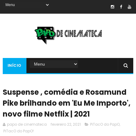
INÍCIO
Suspense , comédia e Rosamund
Pike brilhando em 'Eu Me Importo',
novo filme Netflix | 2021
papo de cinemateca
fevereiro 22, 2021
PiTacO do PapO
,
PiTacO do PapO!