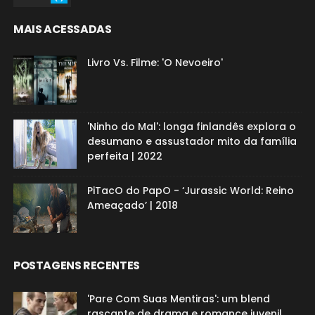
MAIS ACESSADAS
Livro Vs. Filme: 'O Nevoeiro'
'Ninho do Mal': longa finlandês explora o
desumano e assustador mito da família
perfeita | 2022
PiTacO do PapO - ‘Jurassic World: Reino
Ameaçado’ | 2018
POSTAGENS RECENTES
'Pare Com Suas Mentiras': um blend
rascante de drama e romance juvenil