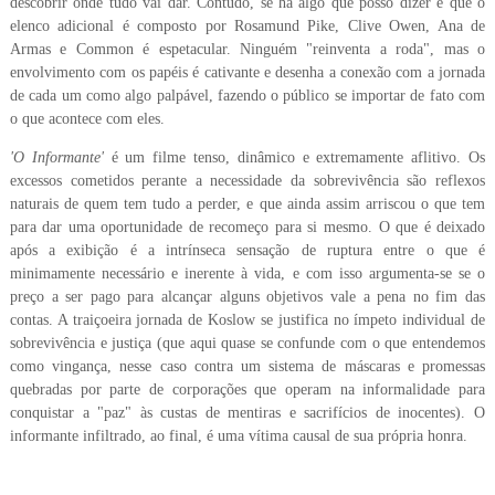
descobrir onde tudo vai dar. Contudo, se há algo que posso dizer é que o
elenco adicional é composto por Rosamund Pike, Clive Owen, Ana de
Armas e Common é espetacular. Ninguém "reinventa a roda", mas o
envolvimento com os papéis é cativante e desenha a conexão com a jornada
de cada um como algo palpável, fazendo o público se importar de fato com
o que acontece com eles.
'O Informante'
é um filme tenso, dinâmico e extremamente aflitivo. Os
excessos cometidos perante a necessidade da sobrevivência são reflexos
naturais de quem tem tudo a perder, e que ainda assim arriscou o que tem
para dar uma oportunidade de recomeço para si mesmo. O que é deixado
após a exibição é a intrínseca sensação de ruptura entre o que é
minimamente necessário e inerente à vida, e com isso argumenta-se se o
preço a ser pago para alcançar alguns objetivos vale a pena no fim das
contas. A traiçoeira jornada de Koslow se justifica no ímpeto individual de
sobrevivência e justiça (que aqui quase se confunde com o que entendemos
como vingança, nesse caso contra um sistema de máscaras e promessas
quebradas por parte de corporações que operam na informalidade para
conquistar a "paz" às custas de mentiras e sacrifícios de inocentes). O
informante infiltrado, ao final, é uma vítima causal de sua própria honra.