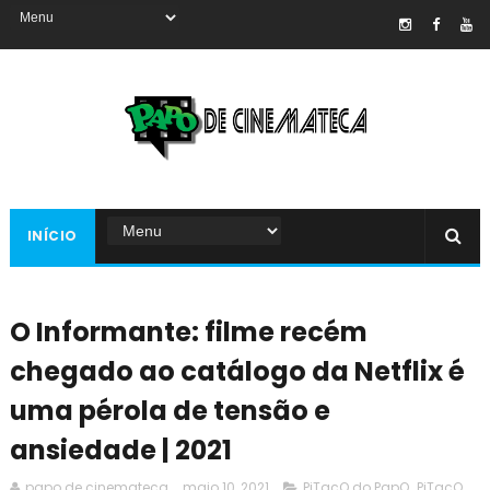
INÍCIO
O Informante: filme recém
chegado ao catálogo da Netflix é
uma pérola de tensão e
ansiedade | 2021
papo de cinemateca
maio 10, 2021
PiTacO do PapO
,
PiTacO