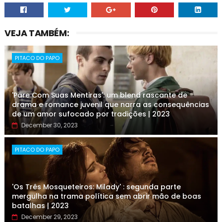
VEJA TAMBÉM:
PITACO DO PAPO
'Pare Com Suas Mentiras': um blend rascante de
drama e romance juvenil que narra as consequências
de um amor sufocado por tradições | 2023
December 30, 2023
PITACO DO PAPO
'Os Três Mosqueteiros: Milady' : segunda parte
mergulha na trama política sem abrir mão de boas
batalhas | 2023
December 29, 2023