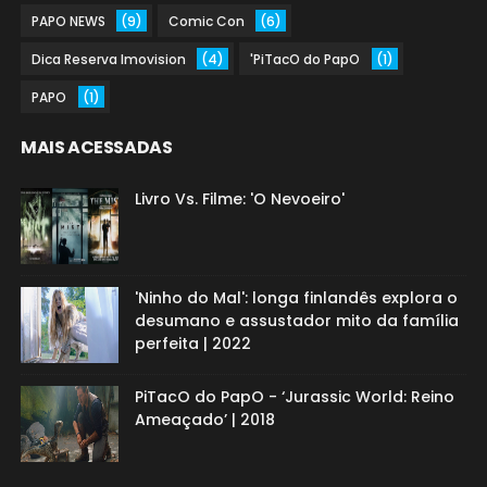
PAPO NEWS
(9)
Comic Con
(6)
Dica Reserva Imovision
(4)
'PiTacO do PapO
(1)
PAPO
(1)
MAIS ACESSADAS
Livro Vs. Filme: 'O Nevoeiro'
'Ninho do Mal': longa finlandês explora o
desumano e assustador mito da família
perfeita | 2022
PiTacO do PapO - ‘Jurassic World: Reino
Ameaçado’ | 2018