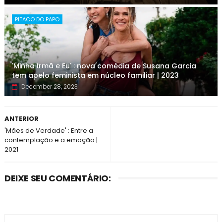
PITACO DO PAPO
'Minha Irmã e Eu' : nova comédia de Susana Garcia
tem apelo feminista em núcleo familiar | 2023
December 28, 2023
ANTERIOR
'Mães de Verdade' : Entre a
contemplação e a emoção |
2021
DEIXE SEU COMENTÁRIO: