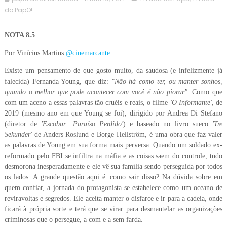
do PapO!
NOTA 8.5
Por Vinícius Martins
@cinemarcante
Existe um pensamento de que gosto muito, da saudosa (e infelizmente já
falecida) Fernanda Young, que diz:
"Não há como ter, ou manter sonhos,
quando o melhor que pode acontecer com você é não piorar"
. Como que
com um aceno a essas palavras tão cruéis e reais, o filme
'O Informante',
de
2019 (mesmo ano em que Young se foi), dirigido por Andrea Di Stefano
(diretor de
'Escobar: Paraíso
Perdido'
) e baseado no livro sueco
'Tre
Sekunder'
de Anders Roslund e Borge Hellström, é uma obra que faz valer
as palavras de Young em sua forma mais perversa. Quando um soldado ex-
reformado pelo FBI se infiltra na máfia e as coisas saem do controle, tudo
desmorona inesperadamente e ele vê sua família sendo perseguida por todos
os lados. A grande questão aqui é: como sair disso? Na dúvida sobre em
quem confiar, a jornada do protagonista se estabelece como um oceano de
reviravoltas e segredos. Ele aceita manter o disfarce e ir para a cadeia, onde
ficará à própria sorte e terá que se virar para desmantelar as organizações
criminosas que o persegue, a com e a sem farda.