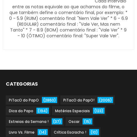
Cada intervalo
entre as notas equivale ao que achamos do filme, o
que também define o comentário final, por exemplo: *
0 - 5.9 (RUIM) comentário final: "Nem Vale Ver" * 6 - 6.9
(REGULAR) comentário final : "Vale Ver, Mas nem
Tanto" * 7 - 8.9 (BOM) comentário final : "Vale Ver" * 9
- 10 (ÓTIMO) comentário final: "Super Vale Ver".
CATEGORIAS
PiTacO do PapO
(2860)
PiTacO do PapO!
(2006)
Dica do Papo
(194)
Matérias Especiais
(123)
Estreias da Semana !
(37)
Oscar
(15)
Livro Vs. Filme
(14)
Crítica Escracho !
(10)