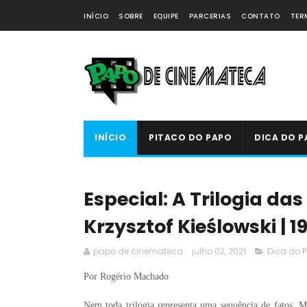
INÍCIO
SOBRE
EQUIPE
PARCERIAS
CONTATO
TER
INÍCIO
PITACO DO PAPO
DICA DO P
Especial: A Trilogia da
Krzysztof Kieślowski | 1
papo de cinemateca
julho 02, 2021
Dica do 
Por Rogério Machado
Nem toda trilogia representa uma sequência de fatos.