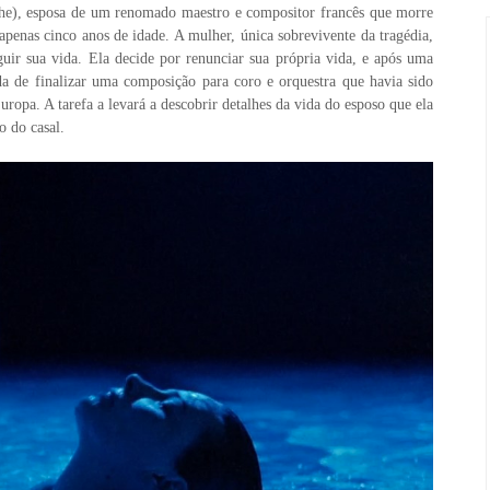
che), esposa de um renomado maestro e compositor francês que morre
apenas cinco anos de idade. A mulher, única sobrevivente da tragédia,
eguir sua vida. Ela decide por renunciar sua própria vida, e após uma
nda de finalizar uma composição para coro e orquestra que havia sido
uropa. A tarefa a levará a descobrir detalhes da vida do esposo que ela
 do casal.