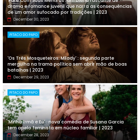
'Pare Com Suas Mentiras': um blend rascante de
drama e romance juvenil que narra as consequências
de um amor sufocado por tradições | 2023
December 30, 2023
PITACO DO PAPO
'Os Três Mosqueteiros: Milady' : segunda parte
mergulha na trama política sem abrir mão de boas
batalhas | 2023
December 29, 2023
PITACO DO PAPO
'Minha Irmã e Eu' : nova comédia de Susana Garcia
tem apelo feminista em núcleo familiar | 2023
December 28, 2023