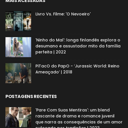
MAIS ACESSADAS
Livro Vs. Filme: 'O Nevoeiro'
'Ninho do Mal': longa finlandês explora o
desumano e assustador mito da família
perfeita | 2022
PiTacO do PapO - ‘Jurassic World: Reino
Ameaçado’ | 2018
POSTAGENS RECENTES
'Pare Com Suas Mentiras': um blend
rascante de drama e romance juvenil
que narra as consequências de um amor
sufocado por tradições | 2023