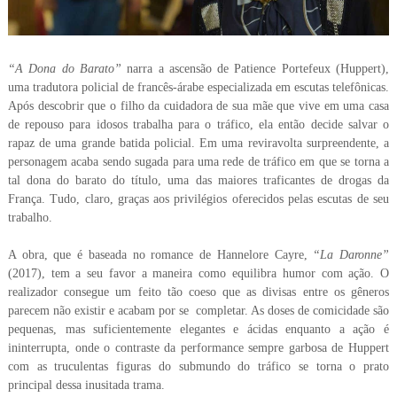
“A Dona do Barato”
narra a ascensão de Patience Portefeux (Huppert),
uma tradutora policial de francês-árabe especializada em escutas telefônicas.
Após descobrir que o filho da cuidadora de sua mãe que vive em uma casa
de repouso para idosos trabalha para o tráfico, ela então decide salvar o
rapaz de uma grande batida policial. Em uma reviravolta surpreendente, a
personagem acaba sendo sugada para uma rede de tráfico em que se torna a
tal dona do barato do título, uma das maiores traficantes de drogas da
França. Tudo, claro, graças aos privilégios oferecidos pelas escutas de seu
trabalho.
A obra, que é baseada no romance de Hannelore Cayre,
“La Daronne”
(2017), tem a seu favor a maneira como equilibra humor com ação. O
realizador consegue um feito tão coeso que as divisas entre os gêneros
parecem não existir e acabam por se completar. As doses de comicidade são
pequenas, mas suficientemente elegantes e ácidas enquanto a ação é
ininterrupta, onde o contraste da performance sempre garbosa de Huppert
com as truculentas figuras do submundo do tráfico se torna o prato
principal dessa inusitada trama.