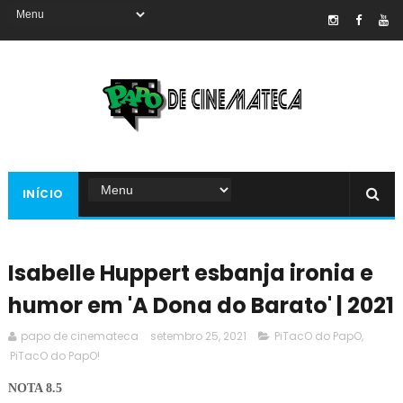
INÍCIO
Isabelle Huppert esbanja ironia e
humor em 'A Dona do Barato' | 2021
papo de cinemateca
setembro 25, 2021
PiTacO do PapO
,
PiTacO do PapO!
NOTA 8.5