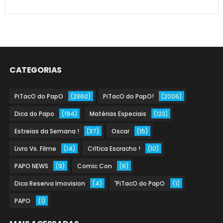
CATEGORIAS
PiTacO do PapO
(2860)
PiTacO do PapO!
(2006)
Dica do Papo
(194)
Matérias Especiais
(123)
Estreias da Semana !
(37)
Oscar
(15)
Livro Vs. Filme
(14)
Crítica Escracho !
(10)
PAPO NEWS
(9)
Comic Con
(6)
Dica Reserva Imovision
(4)
'PiTacO do PapO
(1)
PAPO
(1)