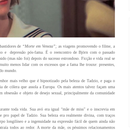
 bastidores de
“Morte em Veneza”;
as viagens promovendo o filme, a
io e depressão pós-fama. É o reencontro de Björn com o passado
sido (mas não foi) depois do sucesso estrondoso. Ficção e vida real se
uito menos lidar com os excessos que a fama lhe trouxe: presentes,
r do mundo.
enhor mais velho que é hipnotizado pela beleza de Tadzio, e paga o
ia de cólera que assola a Europa. Os mais atentos talvez façam uma
em obsessão e objeto de desejo sexual, principalmente da comunidade
rante toda vida. Sua avó era igual “mãe de miss” e o inscrevia em
te pro papel de Tadzio. Sua beleza era realmente divina, com traços
 corpo longilíneo e a ingenuidade na expressão fácil de quem ainda não
traía todos ao redor. A morte da mãe, os péssimos relacionamentos