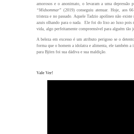
amorosos e o anonimato, o levaram a uma depressão 
“Midsommar”
(2019) conseguiu atenuar. Hoje, aos 6
tristeza e no passado. Aquele Tadzio apolíneo não exist
azuis olhando para o nada. Ele foi do lixo ao luxo pois 
vida, algo perfeitamente compreensível para alguém tão 
A beleza em excesso é um atributo perigoso se o deten
forma que o homem a idolatra e alimenta, ele também a i
para Björn foi sua dádiva e sua maldição.
Vale Ver!