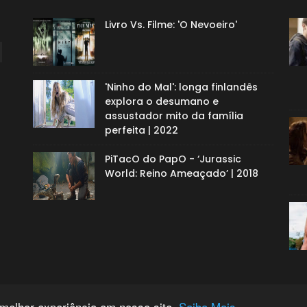
Livro Vs. Filme: 'O Nevoeiro'
'Ninho do Mal': longa finlandês
explora o desumano e
assustador mito da família
perfeita | 2022
PiTacO do PapO - ‘Jurassic
World: Reino Ameaçado’ | 2018
 melhor experiência em nosso site.
Saiba Mais.