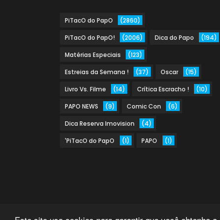
PiTacO do PapO
(2860)
PiTacO do PapO!
(2006)
Dica do Papo
(194)
Matérias Especiais
(123)
Estreias da Semana !
(37)
Oscar
(15)
Livro Vs. Filme
(14)
Crítica Escracho !
(10)
PAPO NEWS
(9)
Comic Con
(6)
Dica Reserva Imovision
(4)
'PiTacO do PapO
(1)
PAPO
(1)
Este site usa cookies para garantir que você obtenha a