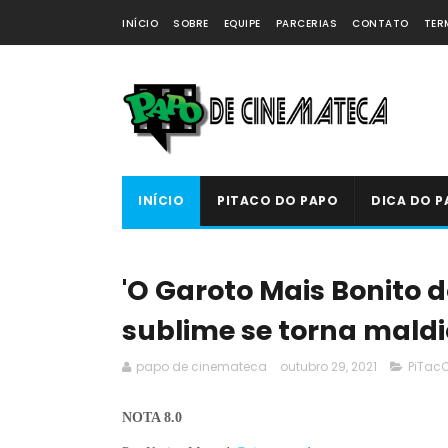
INÍCIO
SOBRE
EQUIPE
PARCERIAS
CONTATO
TER
INÍCIO
PITACO DO PAPO
DICA DO P
'O Garoto Mais Bonito 
sublime se torna maldi
papo de cinemateca
outubro 29, 2021
PiTac
NOTA 8.0