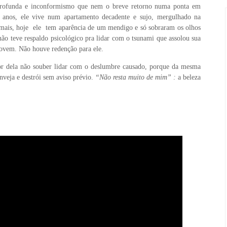
profunda e inconformismo que nem o breve retorno numa ponta em
6 anos, ele vive num apartamento decadente e sujo, mergulhado na
e mais, hoje ele tem aparência de um mendigo e só sobraram os olhos
não teve respaldo psicológico pra lidar com o tsunami que assolou sua
jovem. Não houve redenção para ele.
tor dela não souber lidar com o deslumbre causado, porque da mesma
nveja e destrói sem aviso prévio.
“Não resta muito de mim” :
a beleza