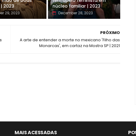
r mão de boas
tem apelo feminista em
 | 2023
núcleo familiar | 2023
r 29, 2023
December 28, 2023
PRÓXIMO
s
A arte de entender a morte no mexicano 'Filho das
Monarcas', em cartaz na Mostra SP | 2021
MAIS ACESSADAS
PO