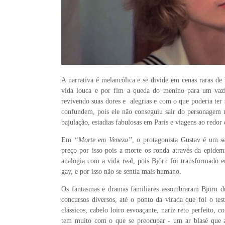
A narrativa é melancólica e se divide em cenas raras de
vida louca e por fim a queda do menino para um vaz
revivendo suas dores e alegrias e com o que poderia ter 
confundem, pois ele não conseguiu sair do personagem m
bajulação, estadias fabulosas em Paris e viagens ao redo
Em
“Morte em Veneza”
, o protagonista Gustav é um s
preço por isso pois a morte os ronda através da epidem
analogia com a vida real, pois Björn foi transformado 
gay, e por isso não se sentia mais humano.
Os fantasmas e dramas familiares assombraram Björn du
concursos diversos, até o ponto da virada que foi o tes
clássicos, cabelo loiro esvoaçante, nariz reto perfeito,
tem muito com o que se preocupar - um ar blasé que a