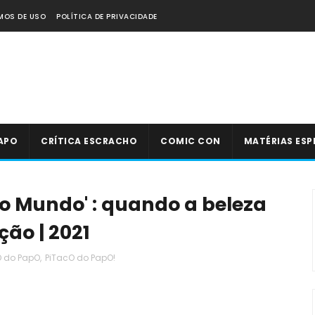
MOS DE USO
POLÍTICA DE PRIVACIDADE
APO
CRÍTICA ESCRACHO
COMIC CON
MATÉRIAS ESP
do Mundo' : quando a beleza
ção | 2021
O do PapO
,
PiTacO do PapO!