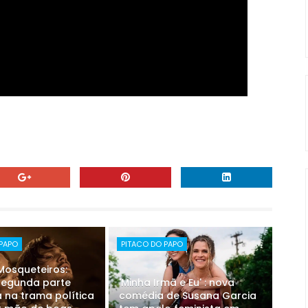
 PAPO
PITACO DO PAPO
 Mosqueteiros:
 segunda parte
'Minha Irmã e Eu' : nova
 na trama política
comédia de Susana Garcia