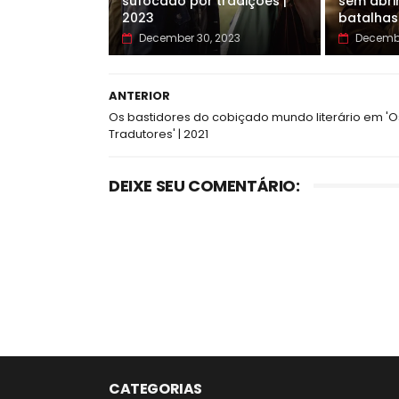
sufocado por tradições |
sem abri
2023
batalhas
December 30, 2023
Decembe
ANTERIOR
Os bastidores do cobiçado mundo literário em 'O
Tradutores' | 2021
DEIXE SEU COMENTÁRIO:
CATEGORIAS